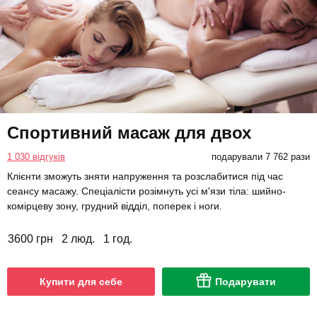
Спортивний масаж для двох
1 030 відгуків
подарували 7 762 рази
Клієнти зможуть зняти напруження та розслабитися під час
сеансу масажу. Спеціалісти розімнуть усі м'язи тіла: шийно-
комірцеву зону, грудний відділ, поперек і ноги.
3600 грн
2 люд.
1 год.
Купити для себе
Подарувати