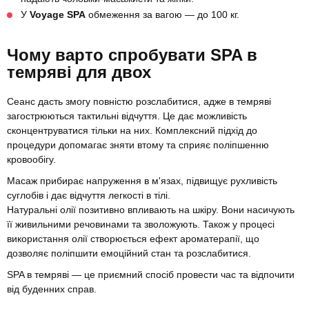
У
Voyage SPA
обмеження за вагою — до 100 кг.
Чому варто спробувати SPA в
темряві для двох
Сеанс дасть змогу повністю розслабитися, адже в темряві
загострюються тактильні відчуття. Це дає можливість
сконцентруватися тільки на них. Комплексний підхід до
процедури допомагає зняти втому та сприяє поліпшенню
кровообігу.
Масаж прибирає напруження в м'язах, підвищує рухливість
суглобів і дає відчуття легкості в тілі.
Натуральні олії позитивно впливають на шкіру. Вони насичують
її живильними речовинами та зволожують. Також у процесі
використання олії створюється ефект ароматерапії, що
дозволяє поліпшити емоційний стан та розслабитися.
SPA в темряві — це приємний спосіб провести час та відпочити
від буденних справ.