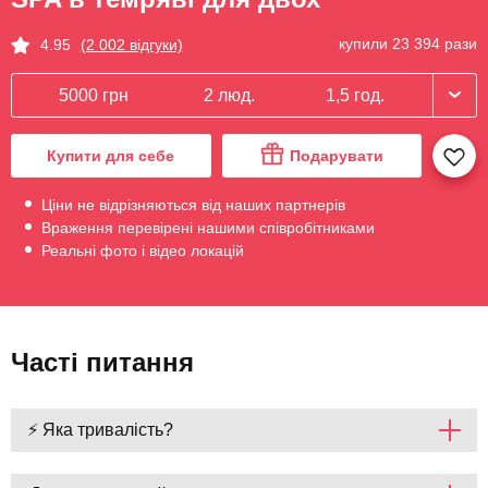
купили 23 394 рази
4.95
(2 002 відгуки)
5000 грн
2 люд.
1,5 год.
Купити для себе
Подарувати
Ціни не відрізняються від наших партнерів
Враження перевірені нашими співробітниками
Реальні фото і відео локацій
Часті питання
⚡ Яка тривалість?