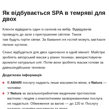
Як відбувається SPA в темряві для
двох
Клієнти відвідають один із салонів на вибір. Відвідувачів
проведуть до зали з приглушеним світлом. Також
там будуть горіти свічки. За бажання очі гостей можуть зав'язати
легкою хусткою.
Сеанс відбудеться для двох одночасно в одній кімнаті. Майстри
зроблять авторський масаж у різних техніках, використовуючи
ароматні натуральні олії. Потім вони зроблять масаж голови за
давньоіндійською технікою.
Додаткова інформація
В
AMARI
послугу надають лише масажисти-жінки, в
Natura
—
чоловіки.
У
Natura
за загальноприйнятим медичним протоколом
вагітним і людям з онкологічними захворюваннями послуга
не надається. Обмеження за вагою — до 120 кг. Послугу
надають чоловіки-масажисти та жінки.