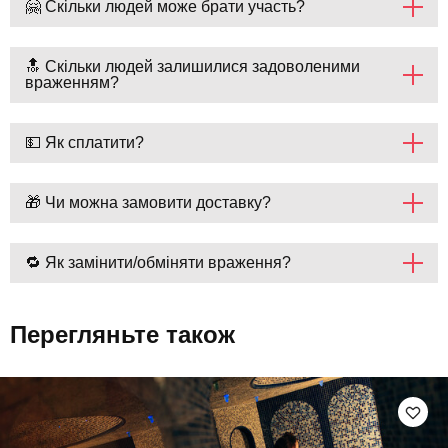
🤗 Скільки людей може брати участь?
🔝 Скільки людей залишилися задоволеними
враженням?
💵 Як сплатити?
🎁 Чи можна замовити доставку?
🔁 Як замінити/обміняти враження?
Перегляньте також