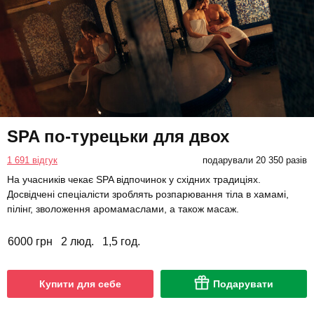
SPA по-турецьки для двох
1 691 відгук
подарували 20 350 разів
На учасників чекає SPA відпочинок у східних традиціях.
Досвідчені спеціалісти зроблять розпарювання тіла в хамамі,
пілінг, зволоження аромамаслами, а також масаж.
6000 грн
2 люд.
1,5 год.
Купити для себе
Подарувати