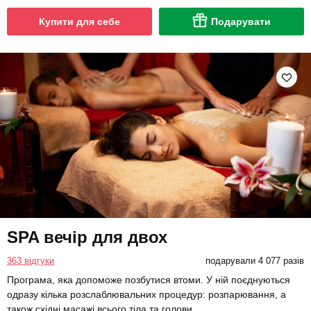
Купити для себе
Подарувати
SPA вечір для двох
363 відгуки
подарували 4 077 разів
Програма, яка допоможе позбутися втоми. У ній поєднуються
одразу кілька розслаблювальних процедур: розпарювання, а
також східні масажі всього тіла та голови.