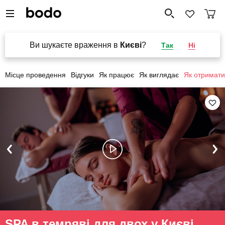
Ви шукаєте враження в
Києві
?
Так
Ні
Місце проведення
Відгуки
Як працює
Як виглядає
Як отримати
SPA в темряві для двох у Києві