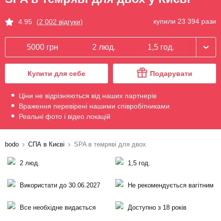
купили 23 394 рази
4.95
(2 002 відгуки)
5000 грн
2 люд.
1,5 год.
Купити для себе
Подарувати
Ціни не відрізняються від наших партнерів
Враження перевірені нашими співробітниками
Реальні фото і відео локацій
bodo
СПА в Києві
SPA в темряві для двох
2 люд.
1,5 год.
Використати до 30.06.2027
Не рекомендується вагітним
Все необхідне видається
Доступно з 18 років