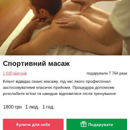
Спортивний масаж
1 030 відгуків
подарували 7 764 рази
Клієнт відвідає сеанс масажу, під час якого професіонал
застосовуватиме класичні прийоми. Процедура допоможе
розслабити м'язи та швидше відновитися після тренування.
1800 грн
1 люд.
1 год.
Купити для себе
Подарувати