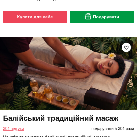
Купити для себе
Подарувати
Балійський традиційний масаж
304 відгуки
подарували 5 304 рази
На клієнта чекатиме балійський традиційний масаж з