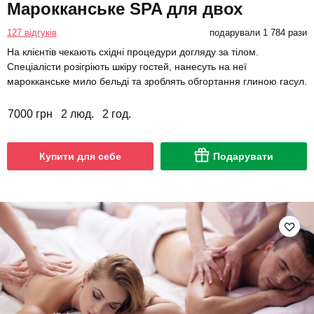
Марокканське SPA для двох
127 відгуків
подарували 1 784 рази
На клієнтів чекають східні процедури догляду за тілом.
Спеціалісти розігріють шкіру гостей, нанесуть на неї
марокканське мило бельді та зроблять обгортання глиною гасул.
7000 грн
2 люд.
2 год.
Купити для себе
Подарувати