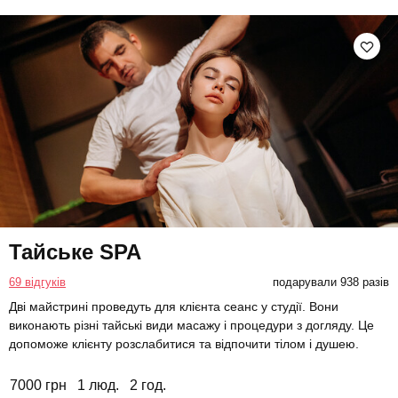
Тайське SPA
69 відгуків
подарували 938 разів
Дві майстрині проведуть для клієнта сеанс у студії. Вони
виконають різні тайські види масажу і процедури з догляду. Це
допоможе клієнту розслабитися та відпочити тілом і душею.
7000 грн
1 люд.
2 год.