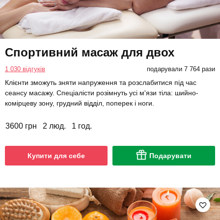
Спортивний масаж для двох
1 030 відгуків
подарували 7 764 рази
Клієнти зможуть зняти напруження та розслабитися під час
сеансу масажу. Спеціалісти розімнуть усі м'язи тіла: шийно-
комірцеву зону, грудний відділ, поперек і ноги.
3600 грн
2 люд.
1 год.
Купити для себе
Подарувати