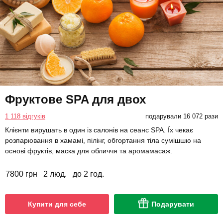
Фруктове SPA для двох
1 118 відгуків
подарували 16 072 рази
Клієнти вирушать в один із салонів на сеанс SPA. Їх чекає
розпарювання в хамамі, пілінг, обгортання тіла сумішшю на
основі фруктів, маска для обличчя та аромамасаж.
7800 грн
2 люд.
до 2 год.
Купити для себе
Подарувати