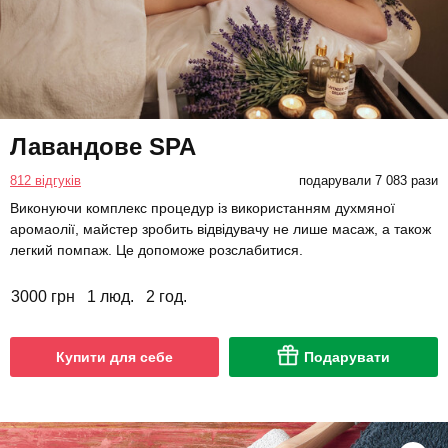
Лавандове SPA
812 відгуків
подарували 7 083 рази
Виконуючи комплекс процедур із використанням духмяної
аромаолії, майстер зробить відвідувачу не лише масаж, а також
легкий помпаж. Це допоможе розслабитися.
3000 грн
1 люд.
2 год.
Купити для себе
Подарувати