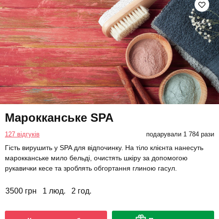
Марокканське SPA
127 відгуків
подарували 1 784 рази
Гість вирушить у SPA для відпочинку. На тіло клієнта нанесуть
марокканське мило бельді, очистять шкіру за допомогою
рукавички кесе та зроблять обгортання глиною гасул.
3500 грн
1 люд.
2 год.