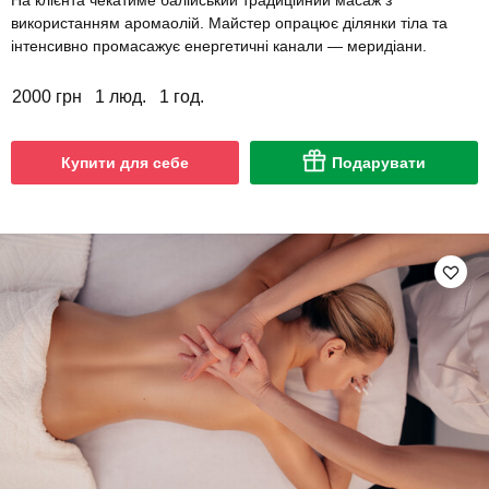
використанням аромаолій. Майстер опрацює ділянки тіла та
інтенсивно промасажує енергетичні канали — меридіани.
2000 грн
1 люд.
1 год.
Купити для себе
Подарувати