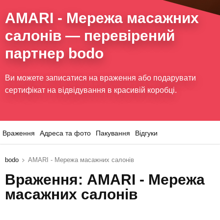
AMARI - Мережа масажних
салонів
— перевірений
партнер bodo
Ви можете записатися на враження або подарувати
сертифікат на відвідування в красивій коробці.
Враження
Адреса та фото
Пакування
Відгуки
bodo
AMARI - Мережа масажних салонів
Враження: AMARI - Мережа
масажних салонів