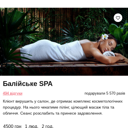
Балійське SPA
494 відгуки
подарували 5 570 разів
Клієнт вирушить у салон, де отримає комплекс косметологічних
процедур. На нього чекатиме пілінг, цілющий масаж тіла та
обличчя. Сеанс розслабить та принесе задоволення.
4500 грн
1 люд.
2 год.