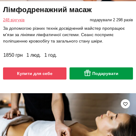
Лімфодренажний масаж
248 відгуків
подарували 2 298 разів
За допомогою різних технік досвідчений майстер пропрацює
м'язи за лініями лімфатичної системи. Сеанс посприяє
поліпшенню кровообігу та загального стану шкіри.
1850 грн
1 люд.
1 год.
Купити для себе
Подарувати