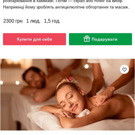
розпарювання в хаммамі. Потім — скраб або пілінг на вибір.
Наприкінці йому зроблять антицелюлітне обгортання та масаж.
2300 грн
1 люд.
1,5 год.
Купити для себе
Подарувати