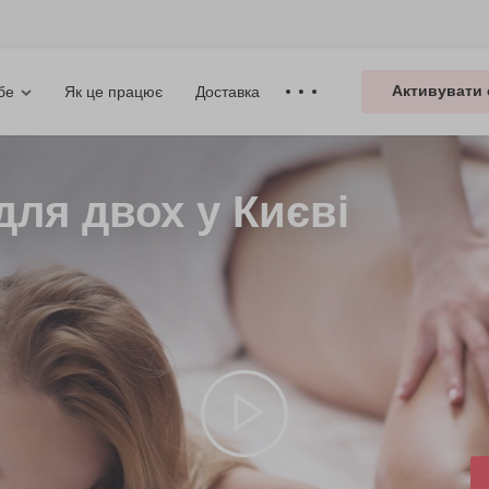
Активувати 
Як це працює
Доставка
бе
ля двох у Києві