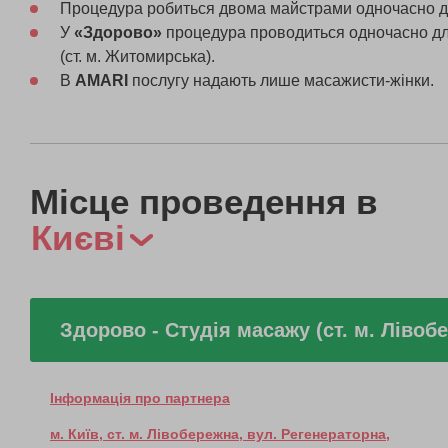
Процедура робиться двома майстрами одночасно для
У
«Здорово»
процедура проводиться одночасно для
(ст. м. Житомирська).
В
AMARI
послугу надають лише масажисти-жінки.
Місце проведення в
Києві
Здорово - Студія масажу (ст. м. Лівоб
Інформація про партнера
м. Київ, ст. м. Лівобережна, вул. Регенераторна,