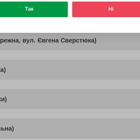
Так
Ні
мирська)
ережна, вул. Євгена Сверстюка)
а)
ки)
льна)