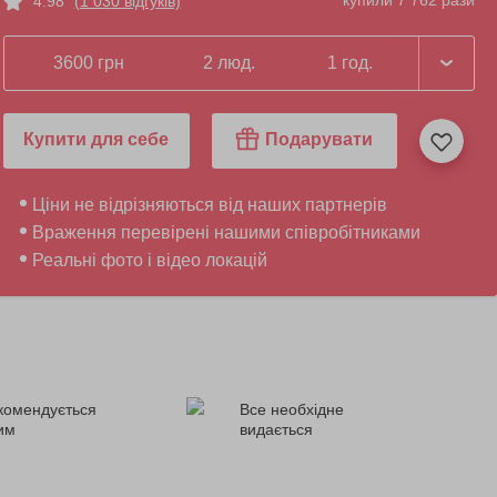
купили 7 762 рази
4.98
(1 030 відгуків)
3600 грн
2 люд.
1 год.
Купити для себе
Подарувати
Ціни не відрізняються від наших партнерів
Враження перевірені нашими співробітниками
Реальні фото і відео локацій
комендується
Все необхідне
ним
видається