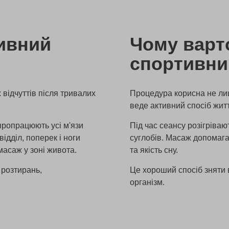
тивний
Чому варт
спортивни
 відчуттів після тривалих
Процедура корисна не ли
веде активний спосіб житт
 пропрацюють усі м'язи
Під час сеансу розігріваю
відділ, поперек і ноги
суглобів. Масаж допомага
 масаж у зоні живота.
та якість сну.
 розтирань,
Це хороший спосіб зняти
організм.