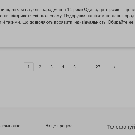
и підліткам на день народження 11 років Одинадцять років — це ві
жання відкривати світ по-новому. Подарунки підліткам на день народ
й такими, що дозволяють проявити індивідуальність. Обирайте не п
оможе реалізувати мрії або розкрити нові таланти. Подарунки від 
рчих підлітків. Це...
1
2
3
4
5
...
27
 компанію
Як це працює
Телефонуй