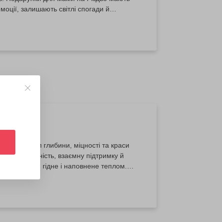
оції, залишають світлі спогади й
рунок — це момент радості, уваги та
ілей, символ глибини, міцності та краси
 тиху впевненість, взаємну підтримку й
м — спокійне, гідне і наповнене теплом.
 спільним досвідом, який стане ще однією