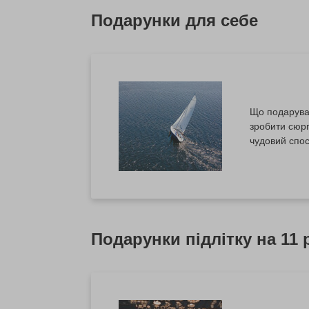
Подарунки для себе
Що подаруват
зробити сюр
чудовий спос
подарунків-в
Чому важливо
Подарунки підлітку на 11 