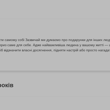
и самому собі Зазвичай ми думаємо про подарунки для інших людей
приз саме для себе. Адже найважливіша людина у вашому житті — ц
іб відзначити власні досягнення, підняти настрій або просто нагадати
ражень bodo допоможе знайти саме ті варіанти, що зроблять вас ща
 робити подарунки для...
років