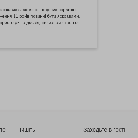
к цікавих захоплень, перших справжніх
ження 11 років повинні бути яскравими,
росто річ, а досвід, що запам’ятається
bodo — універсальний подарунок для
те
Пишіть
Заходьте в гості