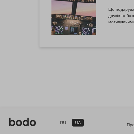
Що подаруват
друзів та ба
мотивуючими 
надовго, доп
активних і тво
RU
UA
Про