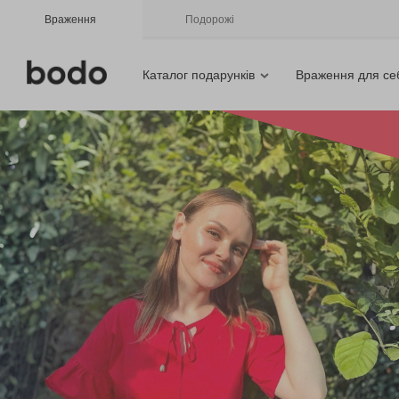
Враження
Подорожі
Каталог подарунків
Враження для се