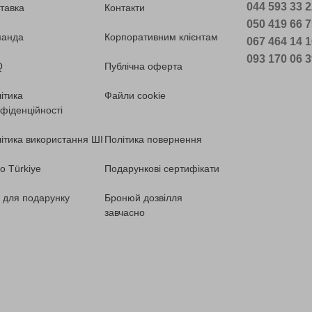
044 593 33 
тавка
Контакти
050 419 66 
манда
Корпоративним клієнтам
067 464 14 
093 170 06 
Q
Публічна оферта
ітика
Файли cookie
фіденційності
ітика використання ШІ
Політика повернення
o Türkiye
Подарункові сертифікати
ї для подарунку
Бронюй дозвілля
завчасно