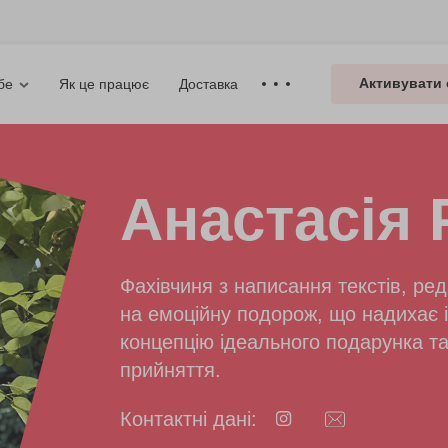
Активувати 
Як це працює
Доставка
бе
Анастасія 
Фахівчиня з написання текстів, ре
на емоційну подорож, що надихає і
концепцію ідеального подарунка та
прийняття.
Контактні дані: