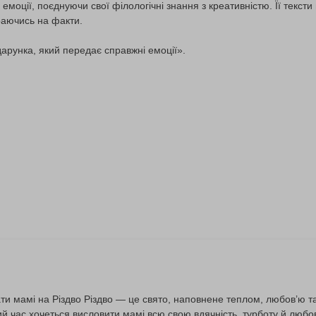
моції, поєднуючи свої філологічні знання з креативністю. Її тексти
раючись на факти.
дарунка, який передає справжні емоції».
ти мамі на Різдво Різдво — це свято, наповнене теплом, любов’ю 
й час хочеться висловити мамі всю свою вдячність, турботу й люб