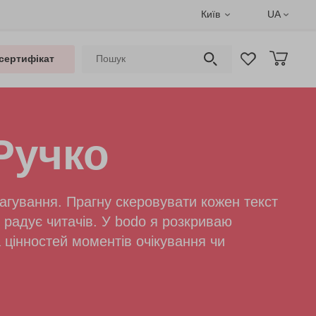
Київ
UA
сертифікат
Ручко
дагування. Прагну скеровувати кожен текст
 радує читачів. У bodo я розкриваю
 цінностей моментів очікування чи