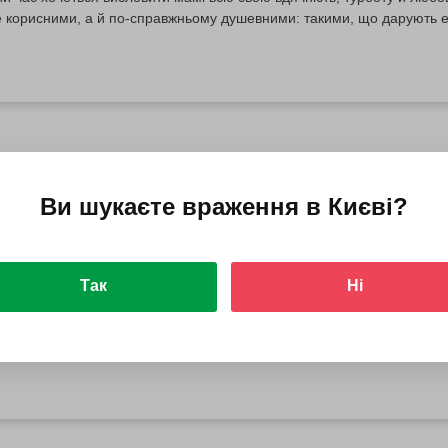
 корисними, а й по-справжньому душевними: такими, що дарують ем
 нові мрії. Адже мама заслуговує на найкраще, і найцінніший пода
із рідними. Ідеальний подарунок для мами...
 35 років
Ви шукаєте враження в
Києві
?
Так
Ні
вати річницю 35 років Тридцять п’ять років разом — це кораловий юв
кі формувалися десятиліттями. Це вже не про гучні декларації, а про
ності спільного шляху. Така дата заслуговує на святкування зі змісто
оків хочеться прожити без поспіху: з розмовами, спогадами і новим
рінкою...