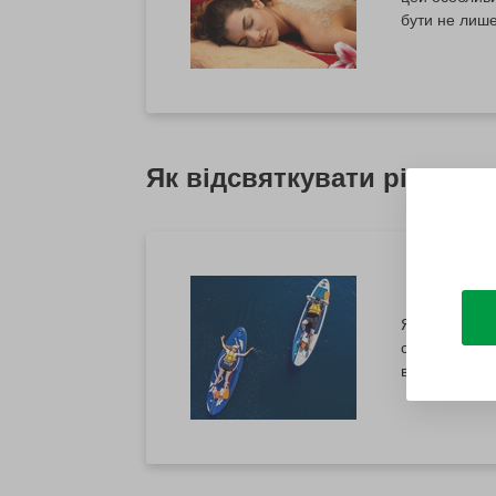
бути не лише
надихають на
тепла поруч 
Як відсвяткувати річницю
Як відсвятку
стосунків, я
відчуття цін
Річницю 35 р
важливою сто