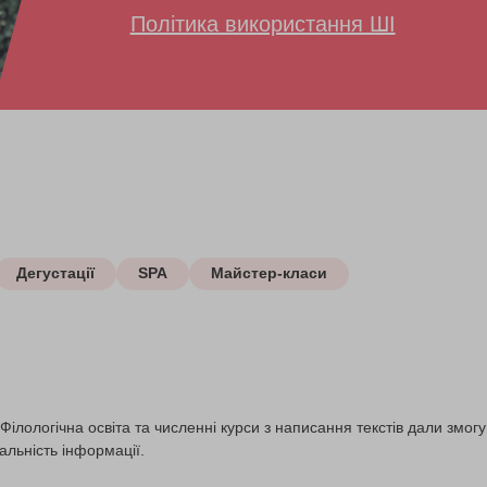
Політика використання ШІ
Дегустації
SPA
Майстер-класи
ілологічна освіта та численні курси з написання текстів дали змогу 
альність інформації.