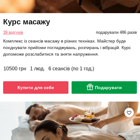
Курс масажу
39 відгуків
подарували 486 разів
Комплекс із сеансів масажу в різних техніках. Майстер буде
поєднувати прийоми погладжувань, розтирань і вібрацій. Курс
допоможе розслабитися та зняти напруження.
10500 грн
1 люд.
6 сеансів (по 1 год.)
Купити для себе
Подарувати