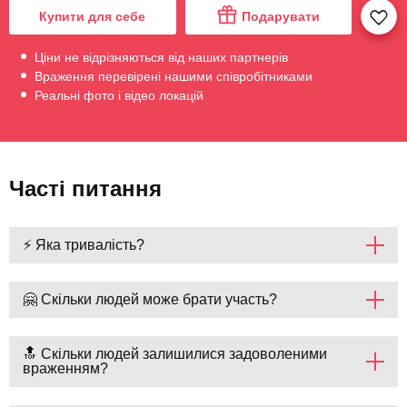
Купити для себе
Подарувати
Ціни не відрізняються від наших партнерів
Враження перевірені нашими співробітниками
Реальні фото і відео локацій
Часті питання
⚡ Яка тривалість?
🤗 Скільки людей може брати участь?
🔝 Скільки людей залишилися задоволеними
враженням?