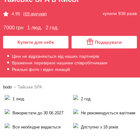
купили 938 разів
4.95
(69 відгуків)
7000 грн
1 люд.
2 год.
Купити для себе
Подарувати
Ціни не відрізняються від наших партнерів
Враження перевірені нашими співробітниками
Реальні фото і відео локацій
bodo
Тайське SPA
1 люд.
2 год.
Використати до 30.06.2027
Не рекомендується вагітним
Все необхідне видається
Доступно з 18 років