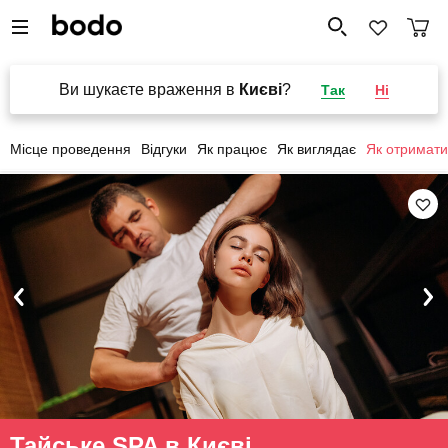
Ви шукаєте враження в
Києві
?
Так
Ні
Місце проведення
Відгуки
Як працює
Як виглядає
Як отримати
Тайське SPA в Києві