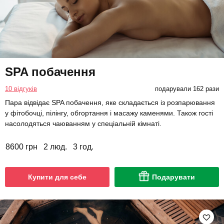
SPA побачення
10 відгуків
подарували 162 рази
Пара відвідає SPA побачення, яке складається із розпарювання
у фітобочці, пілінгу, обгортання і масажу каменями. Також гості
насолодяться чаюванням у спеціальній кімнаті.
8600 грн
2 люд.
3 год.
Купити для себе
Подарувати