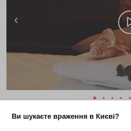
Ви шукаєте враження в
Києві
?
 м. Оболонь)