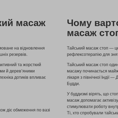
кий масаж
Чому варт
масаж сто
ямоване на відновлення
Тайський масаж стоп — це
шніх резервів.
рефлексотерапію для знят
активний та жорсткий
Тайський масаж стоп один
ами й дерев’яними
масажу починається майж
техніка дотиків впливає
лікаря з північної Індії 
Будди.
У буддизмі вірять, що сто
масаж допомагає активізу
стимулювати роботу внутр
кож діє обмеження по вазі
Ті, хто спробували тайсь