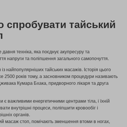
о спробувати тайський
п
 давня техніка, яка поєднує акупресуру та
тя напруги та поліпшення загального самопочуття.
 із найпопулярніших тайських масажів. Історія цього
е 2500 років тому, а засновником процедури називають
— Дживака Кумара Бхака, придворного лікаря та друга
пи є важливими енергетичними центрами тіла, і їхній
вати внутрішні процеси, поліпшити кровообіг і
ішніх органів.
кий масаж стоп, помічають зменшення втоми в ногах,