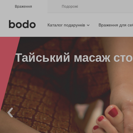
Враження
Подорожі
Каталог подарунків
Враження для се
Тайський масаж сто