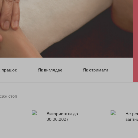
к працює
Як виглядає
Як отримати
саж стоп
Використати до
Не ре
30.06.2027
вагіт