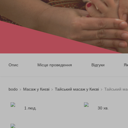
Опис
Місце проведення
Відгуки
Я
bodo
Масаж у Києві
Тайський масаж у Києві
Тайський ма
1 люд.
30 хв.