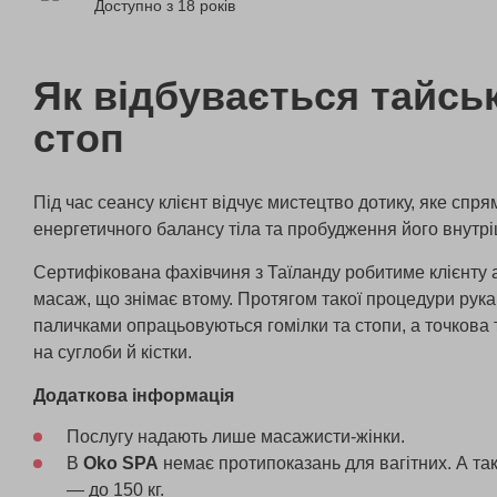
Доступно з 18 років
Як відбувається тайсь
стоп
Під час сеансу клієнт відчує мистецтво дотику, яке спр
енергетичного балансу тіла та пробудження його внутрі
Сертифікована фахівчиня з Таїланду робитиме клієнту 
масаж, що знімає втому. Протягом такої процедури рук
паличками опрацьовуються гомілки та стопи, а точкова 
на суглоби й кістки.
Додаткова інформація
Послугу надають лише масажисти-жінки.
В
Oko SPA
немає протипоказань для вагітних. А та
— до 150 кг.