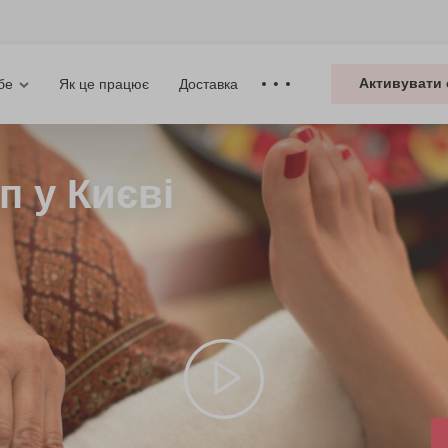
Активувати 
Як це працює
Доставка
бе
п у Києві