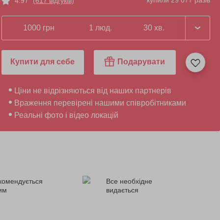
купили 29 077 разів
4.97
(617 відгуків)
1000 грн
1 люд.
30 хв.
Купити для себе
Подарувати
Ціни не відрізняються від наших партнерів
Враження перевірені нашими співробітниками
Реальні фото і відео локацій
комендується
Все необхідне
ним
видається