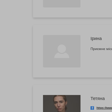
Ірина
Приємне міс
Тетяна
https://w