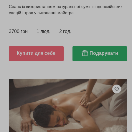
Сеанс із використанням натуральної суміші індонезійських
спецій і трав у виконанні майстра.
3700 грн
1 люд.
2 год.
Купити для себе
Подарувати