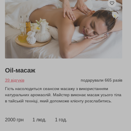
Oil-масаж
39 відгуків
подарували 665 разів
Гість насолодиться сеансом масажу з використанням
натуральних аромаолій. Майстер виконає масаж усього тіла
в тайській техніці, який допоможе клієнту розслабитись.
2000 грн
1 люд.
1 год.