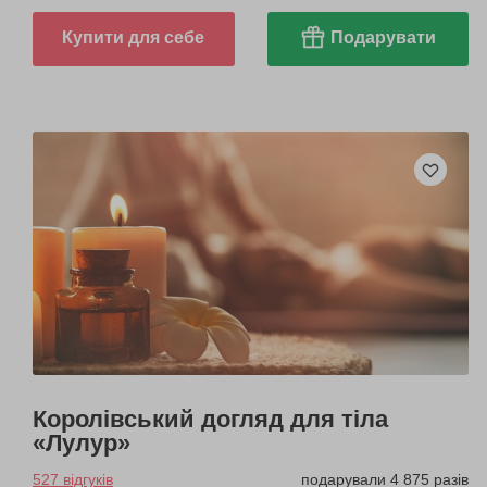
Купити для себе
Подарувати
Королівський догляд для тіла
«Лулур»
527 відгуків
подарували 4 875 разів