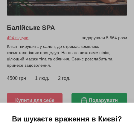
Балійське SPA
494 відгуки
подарували 5 564 рази
Клієнт вирушить у салон, де отримає комплекс
косметологічних процедур. На нього чекатиме пілінг,
цілющий масаж тіла та обличчя. Сеанс розслабить та
принесе задоволення.
4500 грн
1 люд.
2 год.
Купити для себе
Подарувати
Ви шукаєте враження в
Києві
?