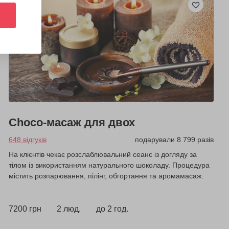
Choco-масаж для двох
648 відгуків
подарували 8 799 разів
На клієнтів чекає розслаблювальний сеанс із догляду за
тілом із використанням натурального шоколаду. Процедура
містить розпарювання, пілінг, обгортання та аромамасаж.
7200 грн
2 люд.
до 2 год.