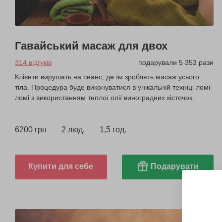
Гавайський масаж для двох
314 відгуків
подарували 5 353 рази
Клієнти вирушать на сеанс, де їм зроблять масаж усього
тіла. Процедура буде виконуватися в унікальній техніці ломі-
ломі з використанням теплої олії виноградних кісточок.
6200 грн
2 люд.
1,5 год.
Купити для себе
Подарувати