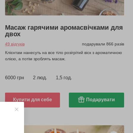
Масаж гарячими аромасвічками для
двох
49 відгуків
подарували 866 разів
Клієнтам нанесуть на все тіло розігрітий віск з ароматичною
олією, а потім зроблять масаж.
6000 грн
2 люд.
1,5 год.
Купити для себе
Подарувати