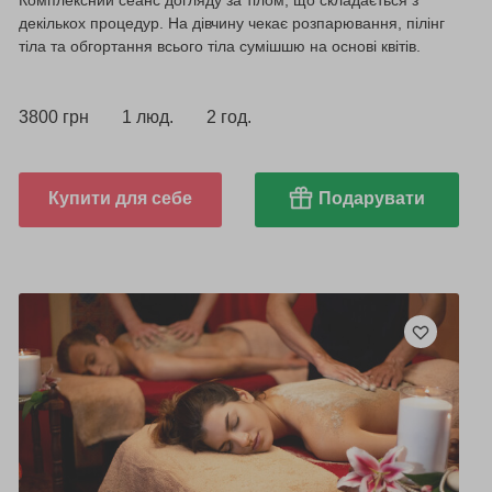
Комплексний сеанс догляду за тілом, що складається з
декількох процедур. На дівчину чекає розпарювання, пілінг
тіла та обгортання всього тіла сумішшю на основі квітів.
3800 грн
1 люд.
2 год.
Купити для себе
Подарувати