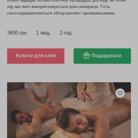
Клієнт відвідає косметологічну процедуру догляду за тілом,
під час якої використовуються різні мінерали. Гість
насолоджуватиметься обгортанням і аромамасажем.
3650 грн
1 люд.
2 год.
Купити для себе
Подарувати