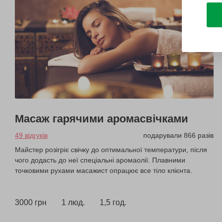
Масаж гарячими аромасвічками
49 відгуків
подарували 866 разів
Майстер розігріє свічку до оптимальної температури, після
чого додасть до неї спеціальні аромаолії. Плавними
точковими рухами масажист опрацює все тіло клієнта.
3000 грн
1 люд.
1,5 год.