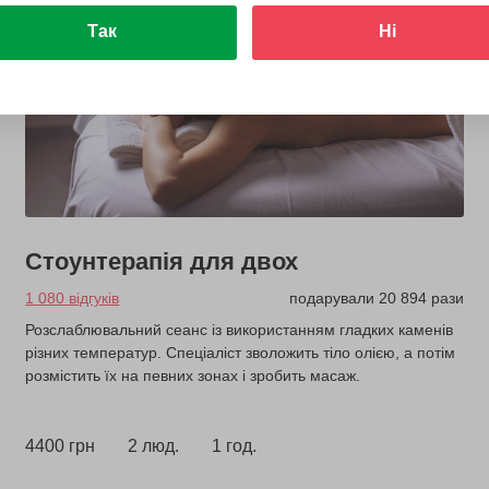
Так
Ні
Стоунтерапія для двох
1 080 відгуків
подарували 20 894 рази
Розслаблювальний сеанс із використанням гладких каменів
різних температур. Спеціаліст зволожить тіло олією, а потім
розмістить їх на певних зонах і зробить масаж.
4400 грн
2 люд.
1 год.