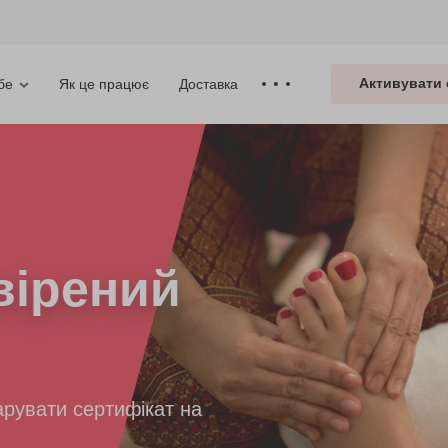
Активувати 
Як це працює
Доставка
бе
вірений
рувати сертифікат на