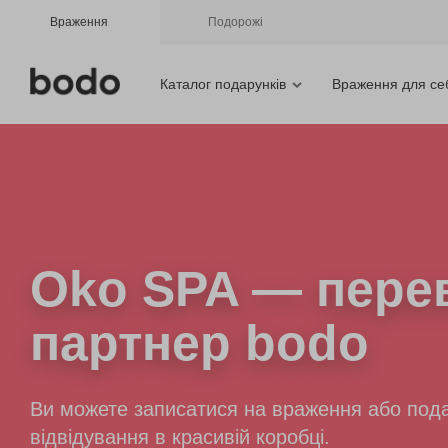
Враження
Подорожі
Каталог подарунків
Враження для се
Oko SPA
— пере
партнер bodo
Ви можете записатися на враження або пода
відвідування в красивій коробці.