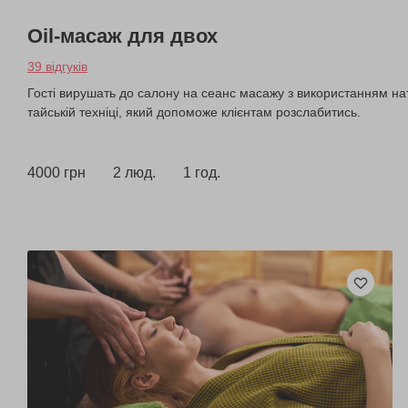
Oil-масаж для двох
39 відгуків
Гості вирушать до салону на сеанс масажу з використанням нат
тайській техніці, який допоможе клієнтам розслабитись.
4000 грн
2 люд.
1 год.