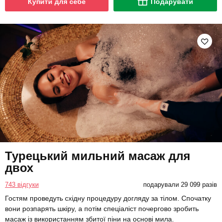
Купити для себе
Подарувати
Турецький мильний масаж для
двох
743 відгуки
подарували 29 099 разів
Гостям проведуть східну процедуру догляду за тілом. Спочатку
вони розпарять шкіру, а потім спеціаліст почергово зробить
масаж із використанням збитої піни на основі мила.