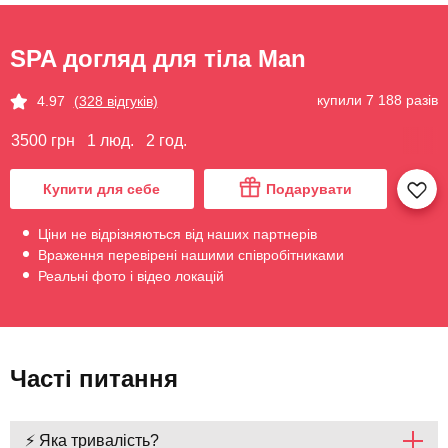
SPA догляд для тіла Man
купили 7 188 разів
4.97
(328 відгуків)
3500 грн
1 люд.
2 год.
Купити для себе
Подарувати
Ціни не відрізняються від наших партнерів
Враження перевірені нашими співробітниками
Реальні фото і відео локацій
Часті питання
⚡ Яка тривалість?