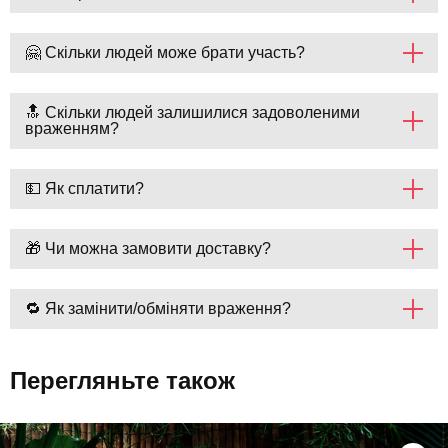
🤗 Скільки людей може брати участь?
🔝 Скільки людей залишилися задоволеними
враженням?
💵 Як сплатити?
🎁 Чи можна замовити доставку?
🔁 Як замінити/обміняти враження?
Перегляньте також