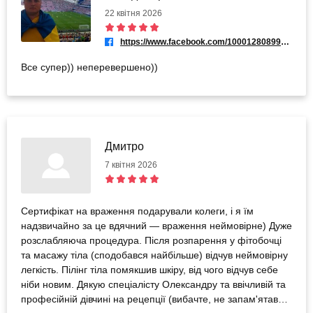
22 квітня 2026
https://www.facebook.com/100012808995865
Все супер)) неперевершено))
Дмитро
7 квітня 2026
Сертифікат на враження подарували колеги, і я їм
надзвичайно за це вдячний — враження неймовірне) Дуже
розслабляюча процедура. Після розпарення у фітобочці
та масажу тіла (сподобався найбільше) відчув неймовірну
легкість. Пілінг тіла помякшив шкіру, від чого відчув себе
ніби новим. Дякую спеціалісту Олександру та ввічливій та
професійній дівчині на рецепції (вибачте, не запам'ятав