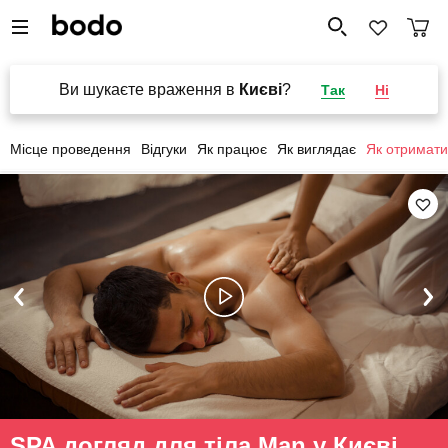
Ви шукаєте враження в
Києві
?
Так
Ні
Місце проведення
Відгуки
Як працює
Як виглядає
Як отримати
SPA догляд для тіла Man у Києві