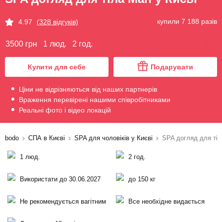
купили 7 188 разів
4.97
(328 відгуків)
3500 грн
1 люд.
2 год.
Купити для себе
Подарувати
Ціни не відрізняються від наших партнерів
Враження перевірені нашими співробітниками
Реальні фото і відео локацій
bodo
СПА в Києві
SPA для чоловіків у Києві
SPA догляд для ті
1 люд.
2 год.
Використати до 30.06.2027
до 150 кг
Не рекомендується вагітним
Все необхідне видається