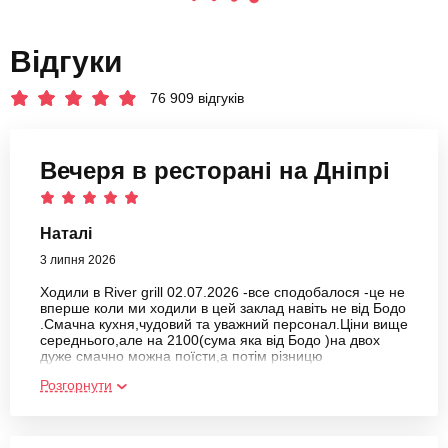
Відгуки
76 909 відгуків
Вечеря в ресторані на Дніпрі
Наталі
3 липня 2026
Ходили в River grill 02.07.2026 -все сподобалося -це не
вперше коли ми ходили в цей заклад навіть не від Бодо
.Смачна кухня,чудовий та уважний персонал.Ціни вище
середнього,але на 2100(сума яка від Бодо )на двох
дуже смачно можна поїсти,а потім різницю
доплатити.Я рекомендую Бодо та цей заклад ,особливо
Розгорнути
влітку ,коли працює тераса з видом на водичку).