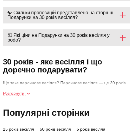
💎 Скільки пропозицій представлено на сторінці
Подарунки на 30 років весілля?
💵 Які ціни на Подарунки на 30 років весілля у
bodo?
30 років - яке весілля і що
доречно подарувати?
Що таке перлинове весілля? Перлинове весілля — це 30 років
разом, протягом яких закохані вибудували глибоку довіру. На
Розгорнути
кожному етапі сімейного життя пара разом долає певні рубежі,
які згодом або стають складовими надійного фундаменту
шлюбу, або призводять до розколу. Ця істина перевірена і
Популярні сторінки
доведена мільйонами сімей.
Хтось, завдяки розсудливості, терпінню, вмінню знаходити
25 років весілля
50 років весілля
5 років весілля
компроміс і чути один одного, з гідністю проходить будь-які