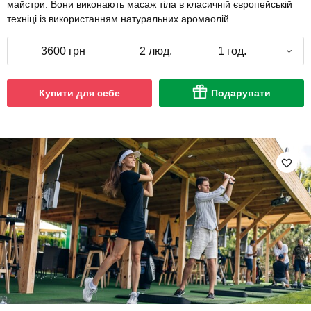
майстри. Вони виконають масаж тіла в класичній європейській
техніці із використанням натуральних аромаолій.
3600 грн
2 люд.
1 год.
Купити для себе
Подарувати