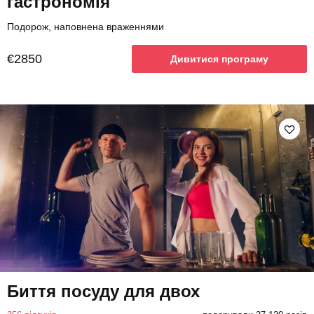
гастрономія
Подорож, наповнена враженнями
€2850
Дивитися програму
Биття посуду для двох