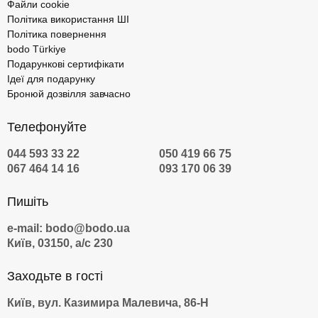
Файли cookie
прогулянка на конях для двох;
Політика використання ШІ
Політика повернення
тест-драйв суперкара Lamborghini;
bodo Türkiye
вечеря в ресторані з панорамним видом;
Подарункові сертифікати
Ідеї для подарунку
сиро-винний тур Закарпаттям;
Бронюй дозвілля завчасно
захід сонця на терасі;
Телефонуйте
майстер-клас управління яхтою;
екскурсія до Дому Хаскі;
044 593 33 22
050 419 66 75
067 464 14 16
093 170 06 39
вейкбординг на канатці;
купання в чані.
Пишіть
До 30-річного Перлинового весілля можна й потрібно готуватися
e-mail: bodo@bodo.ua
заздалегідь у тому випадку, якщо хочеться зробити
Київ, 03150, а/с 230
несподіваний і приємний сюрприз для другої половинки. А
допоможе у виборі та оформленні презенту відвідування нашого
Заходьте в гості
сайту bodo.ua.
Київ, вул. Казимира Малевича, 86-Н