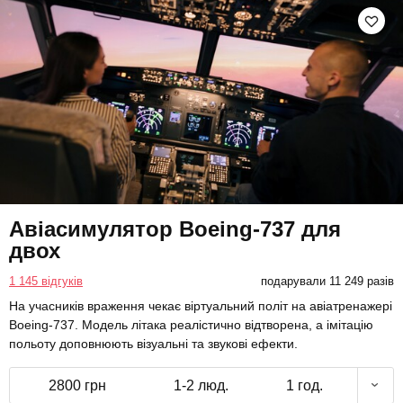
Авіасимулятор Boeing-737 для
двох
1 145 відгуків
подарували 11 249 разів
На учасників враження чекає віртуальний політ на авіатренажері
Boeing-737. Модель літака реалістично відтворена, а імітацію
польоту доповнюють візуальні та звукові ефекти.
2800 грн
1-2 люд.
1 год.