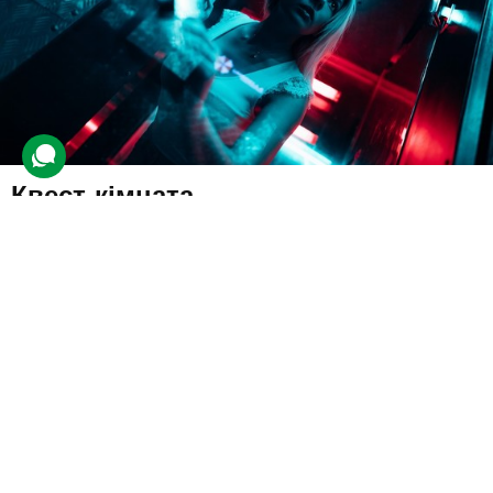
Квест-кімната
753 відгуки
подарували 17 118 разів
Гра-випробування для друзів. Учасники будуть розгадувати
головоломки та відкривати замки. За грою стежитиме
адміністратор, який у разі потреби дасть підказку.
1400 грн
2-4 люд.
до 1 год.
Подарувати