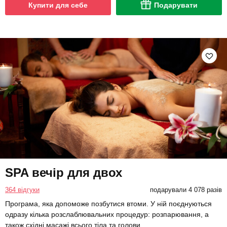
Купити для себе
Подарувати
SPA вечір для двох
364 відгуки
подарували 4 078 разів
Програма, яка допоможе позбутися втоми. У ній поєднуються
одразу кілька розслаблювальних процедур: розпарювання, а
також східні масажі всього тіла та голови.