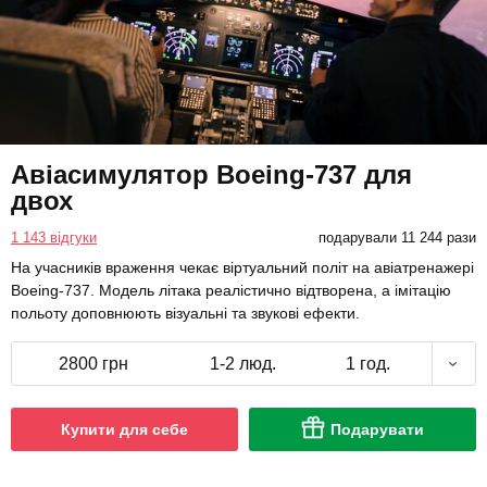
Авіасимулятор Boeing-737 для
двох
1 143 відгуки
подарували 11 244 рази
На учасників враження чекає віртуальний політ на авіатренажері
Boeing-737. Модель літака реалістично відтворена, а імітацію
польоту доповнюють візуальні та звукові ефекти.
2800 грн
1-2 люд.
1 год.
Купити для себе
Подарувати