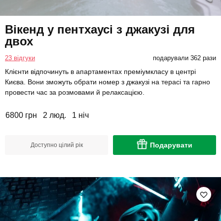
Вікенд у пентхаусі з джакузі для
двох
23 відгуки
подарували 362 рази
Клієнти відпочинуть в апартаментах преміумкласу в центрі
Києва. Вони зможуть обрати номер з джакузі на терасі та гарно
провести час за розмовами й релаксацією.
6800 грн
2 люд.
1 ніч
Подарувати
Доступно цілий рік