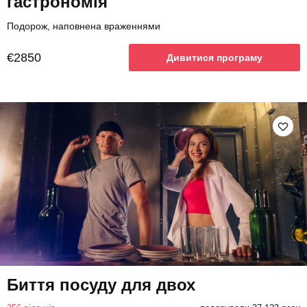
гастрономія
Подорож, наповнена враженнями
€2850
Дивитися програму
Биття посуду для двох