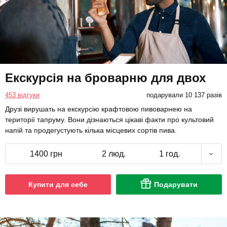
Екскурсія на броварню для двох
453 відгуки
подарували 10 137 разів
Друзі вирушать на екскурсію крафтовою пивоварнею на
території тапруму. Вони дізнаються цікаві факти про культовий
напій та продегустують кілька місцевих сортів пива.
1400 грн
2 люд.
1 год.
Купити для себе
Подарувати