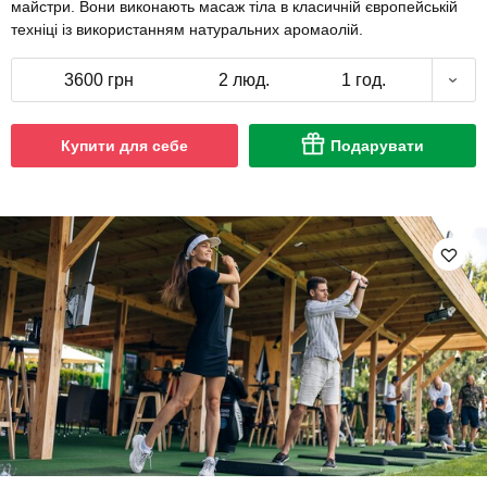
майстри. Вони виконають масаж тіла в класичній європейській
техніці із використанням натуральних аромаолій.
3600 грн
2 люд.
1 год.
Купити для себе
Подарувати