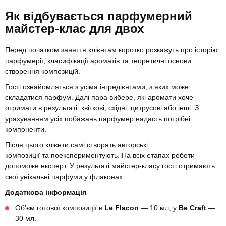
Як відбувається парфумерний
майстер-клас для двох
Перед початком заняття клієнтам коротко розкажуть про історію
парфумерії, класифікації ароматів та теоретичні основи
створення композицій.
Гості ознайомляться з усіма інгредієнтами, з яких може
складатися парфум. Далі пара вибере, які аромати хоче
отримати в результаті: квіткові, східні, цитрусові або інші. З
урахуванням усіх побажань парфумер надасть потрібні
компоненти.
Після цього клієнти самі створять авторські
композиції та поекспериментують. На всіх етапах роботи
допоможе експерт. У результаті майстер-класу гості отримають
свої унікальні парфуми у флаконах.
Додаткова інформація
Об'єм готової композиції в
Le Flacon
— 10 мл, у
Be Craft
—
30 мл.