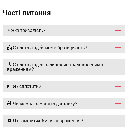
Часті питання
⚡ Яка тривалість?
🤗 Скільки людей може брати участь?
🔝 Скільки людей залишилися задоволеними
враженням?
💵 Як сплатити?
🎁 Чи можна замовити доставку?
🔁 Як замінити/обміняти враження?