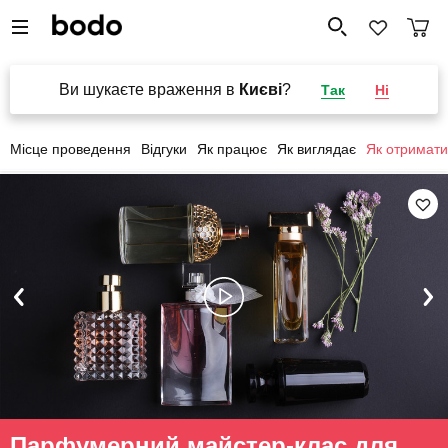
Ви шукаєте враження в
Києві
?
Так
Ні
Місце проведення
Відгуки
Як працює
Як виглядає
Як отримати
Парфумерний майстер-клас для