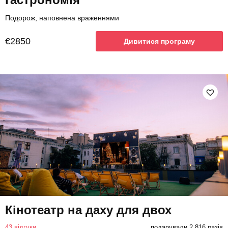
Подорож, наповнена враженнями
€2850
Дивитися програму
Кінотеатр на даху для двох
43 відгуки
подарували 2 816 разів