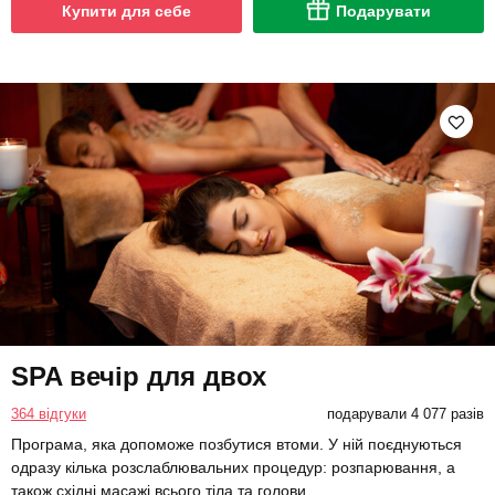
Купити для себе
Подарувати
SPA вечір для двох
364 відгуки
подарували 4 077 разів
Програма, яка допоможе позбутися втоми. У ній поєднуються
одразу кілька розслаблювальних процедур: розпарювання, а
також східні масажі всього тіла та голови.