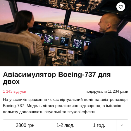
Авіасимулятор Boeing-737 для
двох
1 143 відгуки
подарували 11 234 рази
На учасників враження чекає віртуальний політ на авіатренажері
Boeing-737. Модель літака реалістично відтворена, а імітацію
польоту доповнюють візуальні та звукові ефекти.
2800 грн
1-2 люд.
1 год.