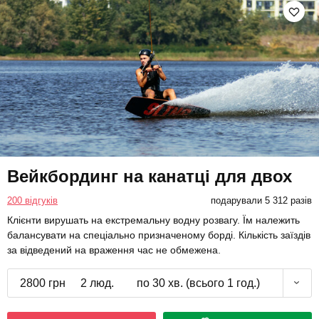
Вейкбординг на канатці для двох
200 відгуків
подарували 5 312 разів
Клієнти вирушать на екстремальну водну розвагу. Їм належить
балансувати на спеціально призначеному борді. Кількість заїздів
за відведений на враження час не обмежена.
2800 грн
2 люд.
по 30 хв. (всього 1 год.)