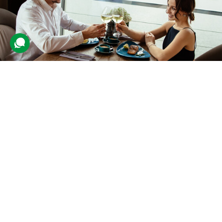
Вечеря в ресторані на Дніпрі
43 відгуки
подарували 602 рази
Гості зможуть насолодитися компанією одне одного під час
вечері в ресторані, розташованому на березі річки. Клієнти
посмакують стравами з меню на суму сертифіката.
2100 грн
до 2 люд.
не обмежено
Подарувати