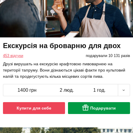
Екскурсія на броварню для двох
453 відгуки
подарували 10 131 разів
Друзі вирушать на екскурсію крафтовою пивоварнею на
території тапруму. Вони дізнаються цікаві факти про культовий
напій та продегустують кілька місцевих сортів пива.
1400 грн
2 люд.
1 год.
Купити для себе
Подарувати