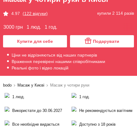
купили 2 114 разів
4.97
(122 відгуки)
3000 грн
1 люд.
1 год.
Купити для себе
Подарувати
Ціни не відрізняються від наших партнерів
Враження перевірені нашими співробітниками
Реальні фото і відео локацій
bodo
Масаж у Києві
Масаж у чотири руки
1 люд.
1 год.
Використати до 30.06.2027
Не рекомендується вагітним
Все необхідне видається
Доступно з 18 років