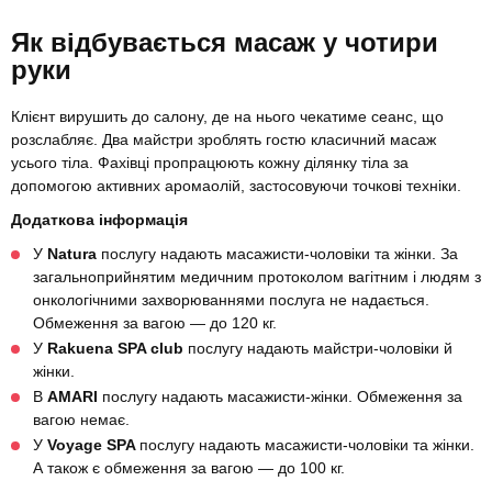
Як відбувається масаж у чотири
руки
Клієнт вирушить до салону, де на нього чекатиме сеанс, що
розслабляє. Два майстри зроблять гостю класичний масаж
усього тіла. Фахівці пропрацюють кожну ділянку тіла за
допомогою активних аромаолій, застосовуючи точкові техніки.
Додаткова інформація
У
Natura
послугу надають масажисти-чоловіки та жінки. За
загальноприйнятим медичним протоколом вагітним і людям з
онкологічними захворюваннями послуга не надається.
Обмеження за вагою — до 120 кг.
У
Rakuena SPA club
послугу надають майстри-чоловіки й
жінки.
В
AMARI
послугу надають масажисти-жінки. Обмеження за
вагою немає.
У
Voyage SPA
послугу надають масажисти-чоловіки та жінки.
А також є обмеження за вагою — до 100 кг.