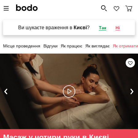
Ви шукаєте враження в
Києві
?
Так
Ні
Місце проведення
Відгуки
Як працює
Як виглядає
Як отримати
Масаж у чотири руки в Києві