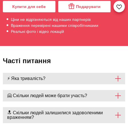
Купити для себе
Подарувати
Ціни не відрізняються від наших партнерів
Враження перевірені нашими співробітниками
Реальні фото і відео локацій
Часті питання
⚡ Яка тривалість?
🤗 Скільки людей може брати участь?
🔝 Скільки людей залишилися задоволеними
враженням?