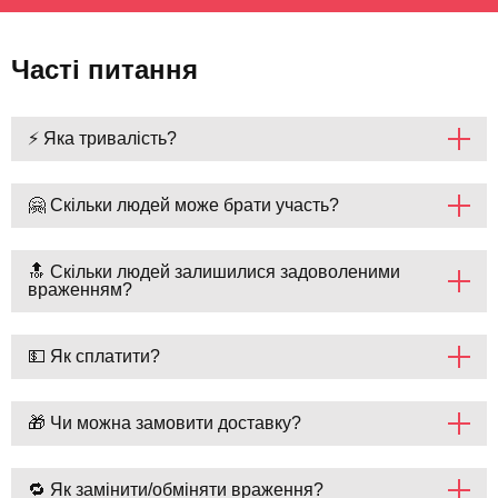
Часті питання
⚡ Яка тривалість?
🤗 Скільки людей може брати участь?
🔝 Скільки людей залишилися задоволеними
враженням?
💵 Як сплатити?
🎁 Чи можна замовити доставку?
🔁 Як замінити/обміняти враження?