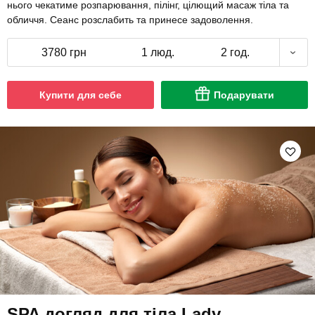
нього чекатиме розпарювання, пілінг, цілющий масаж тіла та
обличчя. Сеанс розслабить та принесе задоволення.
3780 грн
1 люд.
2 год.
Купити для себе
Подарувати
SPA догляд для тіла Lady