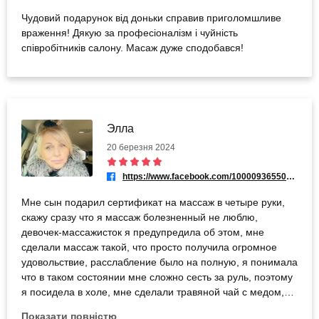
Чудовий подарунок від доньки справив приголомшливе
враження! Дякую за професіоналізм і чуйність
співробітників салону. Масаж дуже сподобався!
Элла
20 березня 2024
https://www.facebook.com/100009365507121
Мне сын подарил сертификат на массаж в четыре руки,
скажу сразу что я массаж болезненный не люблю,
девочек-массажисток я предупредила об этом, мне
сделали массаж такой, что просто получила огромное
удовольствие, расслабление было на полную, я понимала
что в таком состоянии мне сложно сесть за руль, поэтому
я посидела в холе, мне сделали травяной чай с медом,
попила покайфофала и поехала. Мне понравилось очень!
Показати повністю