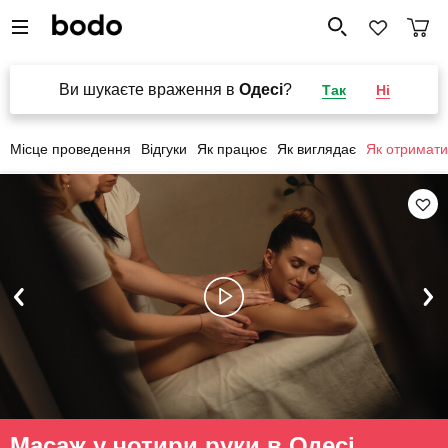
Ви шукаєте враження в
Одесі
?
Так
Ні
Місце проведення
Відгуки
Як працює
Як виглядає
Як отримати
Масаж у чотири руки в Одесі