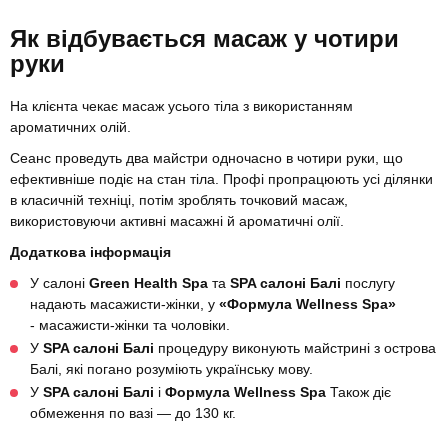
Як відбувається масаж у чотири
руки
На клієнта чекає масаж усього тіла з використанням
ароматичних олій.
Сеанс проведуть два майстри одночасно в чотири руки, що
ефективніше подіє на стан тіла. Профі пропрацюють усі ділянки
в класичній техніці, потім зроблять точковий масаж,
використовуючи активні масажні й ароматичні олії.
Додаткова інформація
У
салоні
Green Health Spa
та
SPA салоні Балі
послугу
надають масажисти-жінки, у
«Формула Wellness Spa»
- масажисти-жінки та чоловіки.
У
SPA салоні Балі
процедуру виконують майстрині з острова
Балі, які погано розуміють українську мову.
У
SPA салоні Балі
і
Формула Wellness Spa
Також діє
обмеження по вазі — до 130 кг.