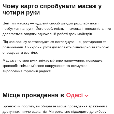
Чому варто спробувати масаж у
чотири руки
Цей тип масажу — чудовий спосіб швидко розслабитись і
позбутися напруги. Його особливість — висока інтенсивність, яка
досягається завдяки одночасній роботі двох майстрів.
Під час сеансу застосовуються погладжування, розтирання та
розминання. Синхронні рухи дозволяють рівномірно та глибоко
опрацювати все тіло.
Масаж у чотири руки знімає м’язове напруження, покращує
кровообіг, знімає м’язове напруження та стимулює
вироблення гормонів радості.
Місце проведення в
Одесі
Бронюючи послугу, ви обираєте місце проведення враження з
доступних нижче варіантів. Ми ретельно підходимо до вибору