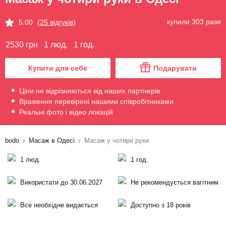
купили 303 рази
5.00
(25 відгуків)
2530 грн
1 люд.
1 год.
Купити для себе
Подарувати
Ціни не відрізняються від наших партнерів
Враження перевірені нашими співробітниками
Реальні фото і відео локацій
bodo
Масаж в Одесі
Масаж у чотири руки
1 люд.
1 год.
Використати до 30.06.2027
Не рекомендується вагітним
Все необхідне видається
Доступно з 18 років