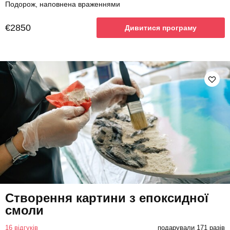
Подорож, наповнена враженнями
€2850
Дивитися програму
Створення картини з епоксидної
смоли
16 відгуків
подарували 171 разів