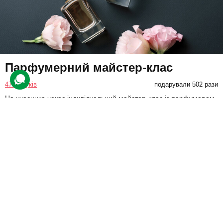
Парфумерний майстер-клас
47 відгуків
подарували 502 рази
На учасника чекає індивідуальний майстер-клас із парфумером.
У супроводі експерта гість проаналізує свої уподобання в
ароматах та створить унікальні парфуми.
3330 грн
1 люд.
80 хв.
Купити для себе
Подарувати