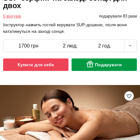
двох
6 відгуків
подарували 83 рази
Інструктор навчить гостей керувати SUP-дошкою, після вони
кататимуться на заході сонця.
1700 грн
2 люд.
2 год.
Купити для себе
Подарувати