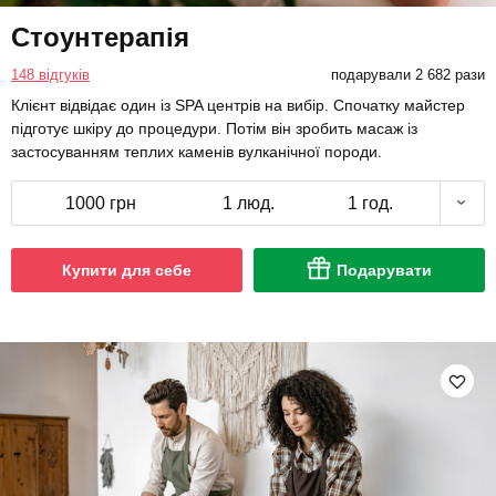
Стоунтерапія
148 відгуків
подарували 2 682 рази
Клієнт відвідає один із SPA центрів на вибір. Спочатку майстер
підготує шкіру до процедури. Потім він зробить масаж із
застосуванням теплих каменів вулканічної породи.
1000 грн
1 люд.
1 год.
Купити для себе
Подарувати