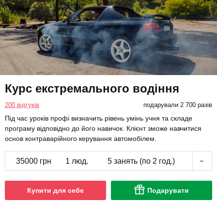
Курс екстремального водіння
200 відгуків
подарували 2 700 разів
Під час уроків профі визначить рівень умінь учня та складе
програму відповідно до його навичок. Клієнт зможе навчитися
основ контраварійного керування автомобілем.
35000 грн
1 люд.
5 занять (по 2 год.)
Купити для себе
Подарувати