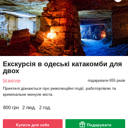
Екскурсія в одеські катакомби для
двох
54 відгуки
подарували 655 разів
Приятелі дізнаються про революційні події, работоргівлю та
кримінальне минуле міста.
800 грн
2 люд.
2 год.
Купити для себе
Подарувати