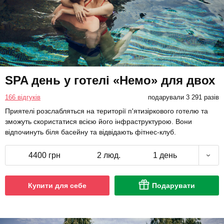
SPA день у готелі «Немо» для двох
166 відгуків
подарували 3 291 разів
Приятелі розслабляться на території п'ятизіркового готелю та
зможуть скористатися всією його інфраструктурою. Вони
відпочинуть біля басейну та відвідають фітнес-клуб.
4400 грн
2 люд.
1 день
Купити для себе
Подарувати