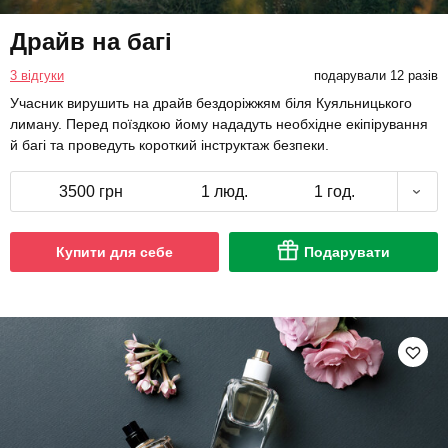
Драйв на багі
3 відгуки
подарували 12 разів
Учасник вирушить на драйв бездоріжжям біля Куяльницького
лиману. Перед поїздкою йому нададуть необхідне екіпірування
й багі та проведуть короткий інструктаж безпеки.
3500 грн
1 люд.
1 год.
Купити для себе
Подарувати