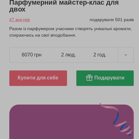
Парфумерний майстер-клас для
двох
47 відгуків
подарували 501 разів
Разом із парфумером учасники створять унікальні аромати,
спираючись на свої вподобання.
6070 грн
2 люд.
2 год.
Купити для себе
Подарувати