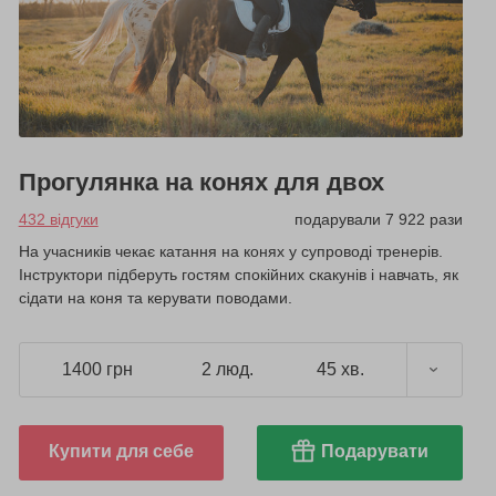
Прогулянка на конях для двох
432 відгуки
подарували 7 922 рази
На учасників чекає катання на конях у супроводі тренерів.
Інструктори підберуть гостям спокійних скакунів і навчать, як
сідати на коня та керувати поводами.
1400 грн
2 люд.
45 хв.
Купити для себе
Подарувати