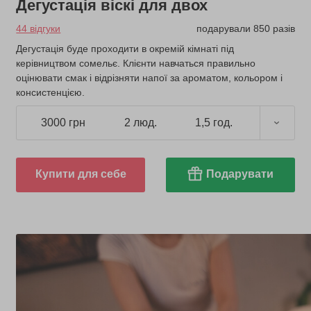
Дегустація віскі для двох
44 відгуки
подарували 850 разів
Дегустація буде проходити в окремій кімнаті під
керівництвом сомельє. Клієнти навчаться правильно
оцінювати смак і відрізняти напої за ароматом, кольором і
консистенцією.
3000 грн
2 люд.
1,5 год.
Купити для себе
Подарувати