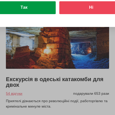
Так
Ні
Екскурсія в одеські катакомби для
двох
54 відгуки
подарували 653 рази
Приятелі дізнаються про революційні події, работоргівлю та
кримінальне минуле міста.