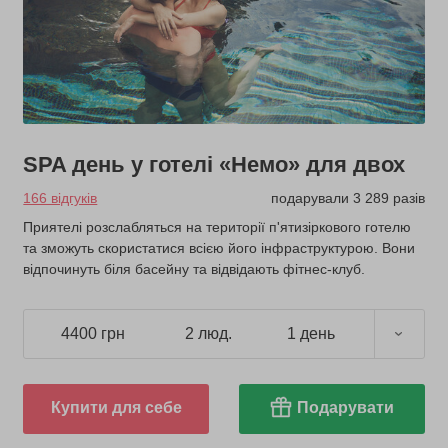
SPA день у готелі «Немо» для двох
166 відгуків
подарували 3 289 разів
Приятелі розслабляться на території п'ятизіркового готелю
та зможуть скористатися всією його інфраструктурою. Вони
відпочинуть біля басейну та відвідають фітнес-клуб.
4400 грн
2 люд.
1 день
Купити для себе
Подарувати