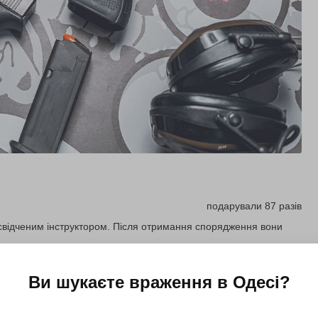
подарували 87 разів
досвідченим інструктором. Після отримання спорядження вони
Ви шукаєте враження в
Одесі
?
Купити для себе
Подарувати