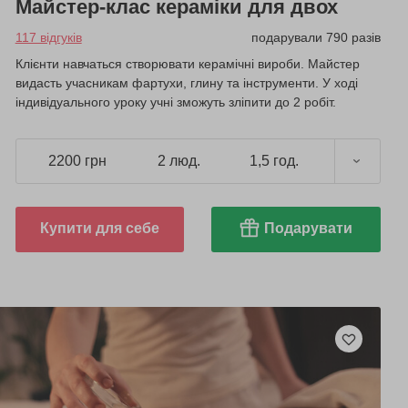
Майстер-клас кераміки для двох
117 відгуків
подарували 790 разів
Клієнти навчаться створювати керамічні вироби. Майстер
видасть учасникам фартухи, глину та інструменти. У ході
індивідуального уроку учні зможуть зліпити до 2 робіт.
2200 грн
2 люд.
1,5 год.
Купити для себе
Подарувати