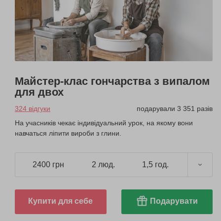
Майстер-клас гончарства з випалом
для двох
324 відгуки
подарували 3 351 разів
На учасників чекає індивідуальний урок, на якому вони
навчаться ліпити вироби з глини.
2400 грн
2 люд.
1,5 год.
Купити для себе
Подарувати