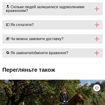
🔝 Скільки людей залишилися задоволеними
враженням?
💵 Як сплатити?
🎁 Чи можна замовити доставку?
🔁 Як замінити/обміняти враження?
Перегляньте також