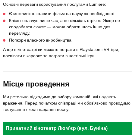
Основні переваги користування послугами Lumiere:
Є можливість ставити фільм на паузу за необхідності.
Клієнт оплачує лише час, а не кількість стрічок. Якщо не
сподобався сюжет — можна обрати щось інше для
перегляду.
Попкорн власного виробництва.
А ще в кінотеатрі ви можете пограти в Playstation і VR-ігри,
поспівати в караоке та пограти в настільні ігри.
Місце проведення
Ми ретельно підходимо до вибору компаній, які надають
враження. Перед початком співпраці ми обов'язково проводимо
тестування якості надання послуг.
Приватний кінотеатр Люм’єр (вул. Буніна)