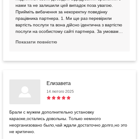
нами та не залишили цей випадок поза увагою.
Прийміть вибачення за некоректну поведінку
працівника партнера. 1. Ми ще раз перевірили
вартість послуги та вона дійсно ідентична з вартістю
послуги на особистому сайті партнера. За умовами
співпраці до сертифіката входить: оренда кінозалу
Показати повністю
для двох та перегляд фільму на вибір тривалістю до
2 годин, 1 середній попкорн, а також можливість
взяти з собою їжу та напої. 2. Після активації
сертифіката bodo партнеру надходить сповіщення
про нову заявку та саме партнер її підтверджує,
якщо може надати враження в обраний вами час,
Елизавета
тож ми інформуємо партнера про всі записи. 3.
Дійсно за умовами сертифіката входить середній
14 лютого 2025
попкорн, умови надання послуги ми погоджуємо у
двосторонньому порядку, відповідно працівники, що
надають саму послугу мають бути
Брали с мужем дополнительно установку
проінформованими. 4. Ми передали ваше
караоке,остались довольны. Только немного
зауваження партнеру, аби ретельніше ставилися до
неорганизовано было,чай ждали достаточно долго,но это
розрахунку клієнтів та обов'язково надавали чек про
не критично.
оплату. 5. Щодо мови обслуговування, розуміємо