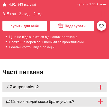
купили 1 119 разів
4.91
(43 відгуки)
815 грн
2 люд.
2 год.
Купити для себе
Подарувати
Ціни не відрізняються від наших партнерів
Враження перевірені нашими співробітниками
Реальні фото і відео локацій
Часті питання
⚡ Яка тривалість?
🤗 Скільки людей може брати участь?