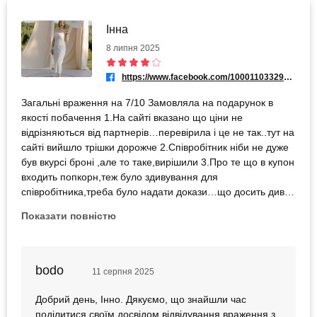
Інна
8 липня 2025
https://www.facebook.com/100011033294990
Загальні враження на 7/10 Замовляла на подарунок в
якості побачення 1.На сайті вказано що ціни не
відрізняються від партнерів…перевірила і це не так..тут на
сайті вийшло трішки дорожче 2.Співробітник ніби не дуже
був вкурсі броні ,але то таке,вирішили 3.Про те що в купон
входить попкорн,теж було здивування для
співробітника,треба було надати докази…що досить дивно
як на мене.. 4.При покупці напоїв чек не отримали 5.Ну і
Показати повністю
те,що розчарувало найбільше-обслуговування російською
мовою☹️ Сама кімната була чиста,кондиціонер,мʼякий
диван,загалом відпочинок сподобався
bodo
11 серпня 2025
Добрий день, Інно. Дякуємо, що знайшли час
поділитися своїм досвідом відвідування враження з