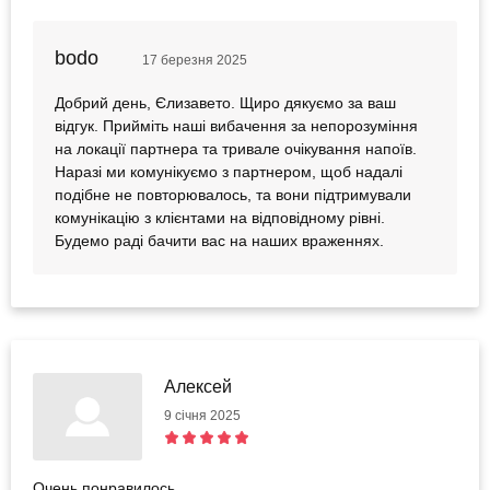
ваше обурення, а також важливість надання сервісу
державною мовою, тож ми передали це зауваження
bodo
з партнером та провели роботу з партнером щодо
17 березня 2025
важливості комунікації українською мовою, що
передбачено і законом України. Раді, що у
Добрий день, Єлизавето. Щиро дякуємо за ваш
приміщенні для показу фільму вам було комфортно
відгук. Прийміть наші вибачення за непорозуміння
та затишно, а сам відпочинок видався чудовим
на локації партнера та тривале очікування напоїв.
проведенням часу. Як вибачення на вашу пошту
Наразі ми комунікуємо з партнером, щоб надалі
надіслано компенсаційний сертифікат на враження
подібне не повторювалось, та вони підтримували
компанії bodo. З партнером провели додаткове
комунікацію з клієнтами на відповідному рівні.
навчання, щодо роботи з записами клієнтів, а також
Будемо раді бачити вас на наших враженнях.
нагадали умови надання послуги за сертифікатом
Ще раз перепрошуємо та сподіваємось, що надалі
враження викликатимуть у вас лише позитивні
емоції.
Алексей
9 січня 2025
Очень понравилось