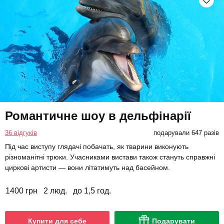
Романтичне шоу в дельфінарії
36 відгуків
подарували 647 разів
Під час виступу глядачі побачать, як тварини виконують
різноманітні трюки. Учасниками вистави також стануть справжні
циркові артисти — вони літатимуть над басейном.
1400 грн
2 люд.
до 1,5 год.
Купити для себе
Подарувати