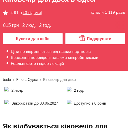
купили 1 119 разів
4.91
(43 відгуки)
815 грн
2 люд.
2 год.
Купити для себе
Подарувати
Ціни не відрізняються від наших партнерів
Враження перевірені нашими співробітниками
Реальні фото і відео локацій
bodo
Кіно в Одесі
Кіновечір для двох
2 люд.
2 год.
Використати до 30.06.2027
Доступно з 6 років
Як відбувається кіновечір для