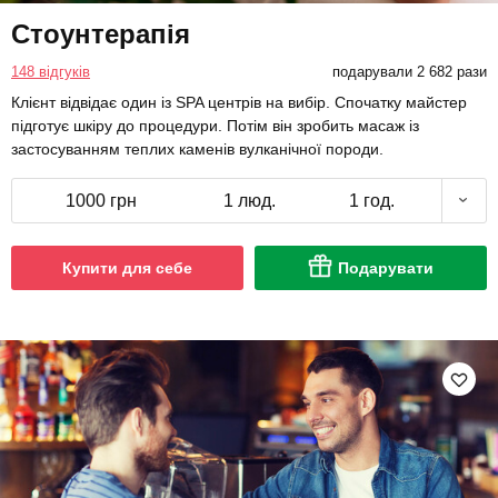
Стоунтерапія
148 відгуків
подарували 2 682 рази
Клієнт відвідає один із SPA центрів на вибір. Спочатку майстер
підготує шкіру до процедури. Потім він зробить масаж із
застосуванням теплих каменів вулканічної породи.
1000 грн
1 люд.
1 год.
Купити для себе
Подарувати