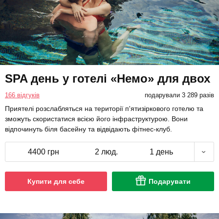
SPA день у готелі «Немо» для двох
166 відгуків
подарували 3 289 разів
Приятелі розслабляться на території п'ятизіркового готелю та
зможуть скористатися всією його інфраструктурою. Вони
відпочинуть біля басейну та відвідають фітнес-клуб.
4400 грн
2 люд.
1 день
Купити для себе
Подарувати