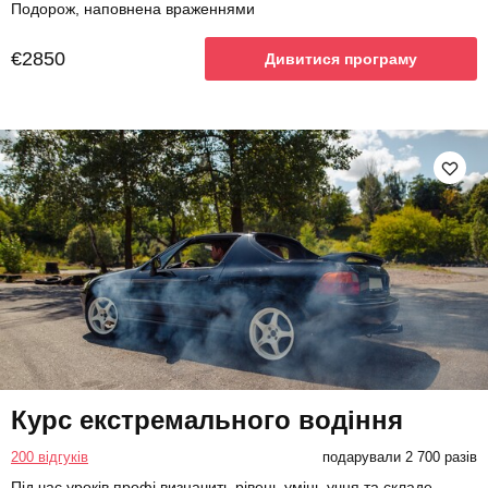
Подорож, наповнена враженнями
€2850
Дивитися програму
Курс екстремального водіння
200 відгуків
подарували 2 700 разів
Під час уроків профі визначить рівень умінь учня та складе