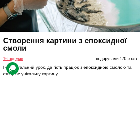
Створення картини з епоксидної
смоли
16 відгуків
подарували 170 разів
Індивідуальний урок, де гість працює з епоксидною смолою та
створює унікальну картину.
1800 грн
1 люд.
2 год.
Купити для себе
Подарувати