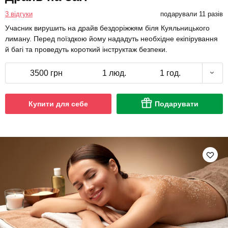
3 відгуки
подарували 11 разів
Учасник вирушить на драйв бездоріжжям біля Куяльницького
лиману. Перед поїздкою йому нададуть необхідне екіпірування
й багі та проведуть короткий інструктаж безпеки.
3500 грн
1 люд.
1 год.
Купити для себе
Подарувати