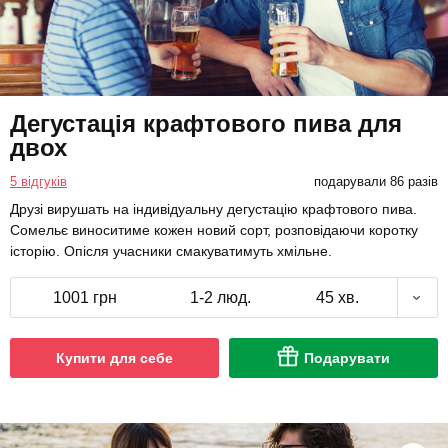
Дегустація крафтового пива для
двох
5 відгуків
подарували 86 разів
Друзі вирушать на індивідуальну дегустацію крафтового пива.
Сомельє виноситиме кожен новий сорт, розповідаючи коротку
історію. Опісля учасники смакуватимуть хмільне.
1001 грн
1-2 люд.
45 хв.
Купити для себе
Подарувати