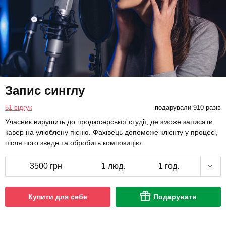
Запис синглу
51 відгук
подарували 910 разів
Учасник вирушить до продюсерської студії, де зможе записати
кавер на улюблену пісню. Фахівець допоможе клієнту у процесі,
після чого зведе та обробить композицію.
3500 грн
1 люд.
1 год.
Купити для себе
Подарувати