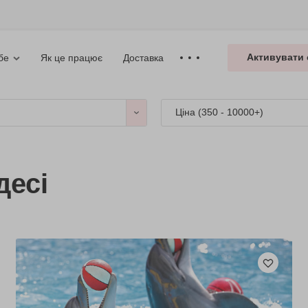
Активувати 
Як це працює
Доставка
бе
Ціна (
350 - 10000+
)
десі