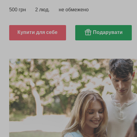
500 грн
2 люд.
не обмежено
Купити для себе
Подарувати