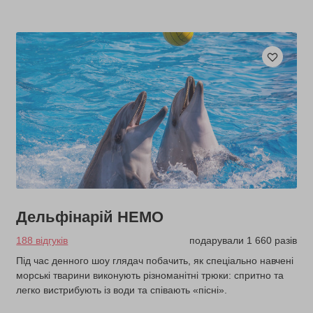
Дельфінарій НЕМО
188 відгуків
подарували 1 660 разів
Під час денного шоу глядач побачить, як спеціально навчені
морські тварини виконують різноманітні трюки: спритно та
легко вистрибують із води та співають «пісні».