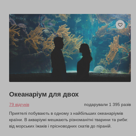
Океанаріум для двох
79 відгуків
подарували 1 395 разів
Приятелі побувають в одному з найбільших океанаріумів
країни. В акваріумі мешкають різноманітні тварини та риби:
від морських їжаків і прісноводних скатів до піраній.