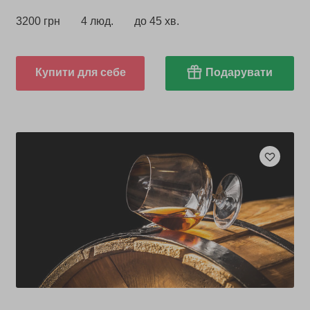
3200 грн
4 люд.
до 45 хв.
Купити для себе
Подарувати