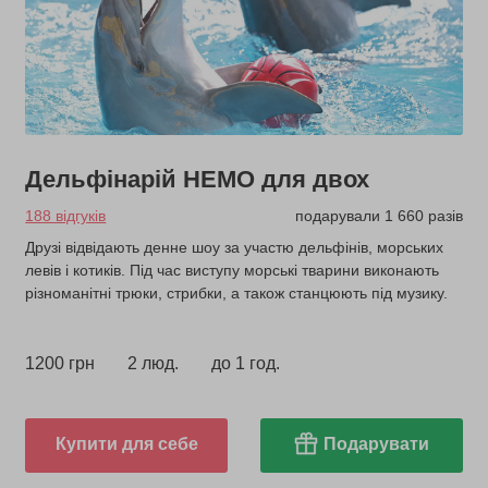
Дельфінарій НЕМО для двох
188 відгуків
подарували 1 660 разів
Друзі відвідають денне шоу за участю дельфінів, морських
левів і котиків. Під час виступу морські тварини виконають
різноманітні трюки, стрибки, а також станцюють під музику.
1200 грн
2 люд.
до 1 год.
Купити для себе
Подарувати