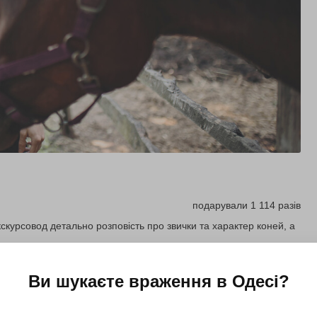
подарували 1 114 разів
скурсовод детально розповість про звички та характер коней, а
Ви шукаєте враження в
Одесі
?
Купити для себе
Подарувати