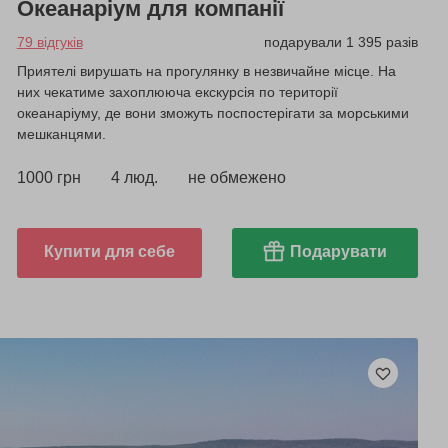
Океанаріум для компанії
79 відгуків
подарували 1 395 разів
Приятелі вирушать на прогулянку в незвичайне місце. На
них чекатиме захоплююча екскурсія по території
океанаріуму, де вони зможуть поспостерігати за морськими
мешканцями.
1000 грн
4 люд.
не обмежено
Купити для себе
Подарувати