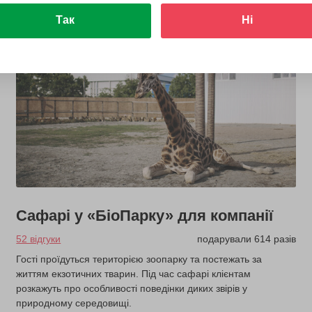
Так
Ні
Сафарі у «БіоПарку» для компанії
52 відгуки
подарували 614 разів
Гості проїдуться територією зоопарку та постежать за
життям екзотичних тварин. Під час сафарі клієнтам
розкажуть про особливості поведінки диких звірів у
природному середовищі.