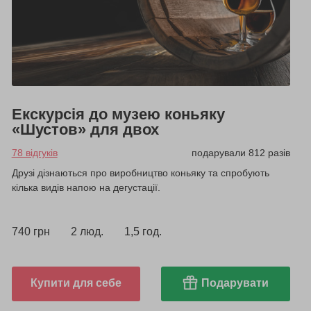
Екскурсія до музею коньяку
«Шустов» для двох
78 відгуків
подарували 812 разів
Друзі дізнаються про виробництво коньяку та спробують
кілька видів напою на дегустації.
740 грн
2 люд.
1,5 год.
Купити для себе
Подарувати