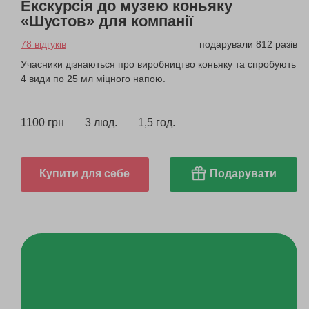
Екскурсія до музею коньяку
«Шустов» для компанії
78 відгуків
подарували 812 разів
Учасники дізнаються про виробництво коньяку та спробують
4 види по 25 мл міцного напою.
1100 грн
3 люд.
1,5 год.
Купити для себе
Подарувати