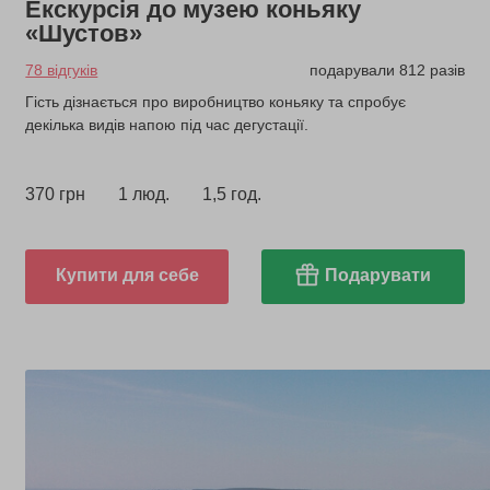
Екскурсія до музею коньяку
«Шустов»
78 відгуків
подарували 812 разів
Гість дізнається про виробництво коньяку та спробує
декілька видів напою під час дегустації.
370 грн
1 люд.
1,5 год.
Купити для себе
Подарувати