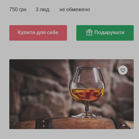
750 грн
3 люд.
не обмежено
Купити для себе
Подарувати