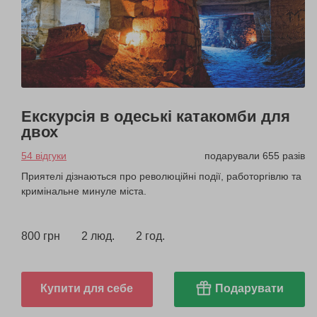
Екскурсія в одеські катакомби для
двох
54 відгуки
подарували 655 разів
Приятелі дізнаються про революційні події, работоргівлю та
кримінальне минуле міста.
800 грн
2 люд.
2 год.
Купити для себе
Подарувати