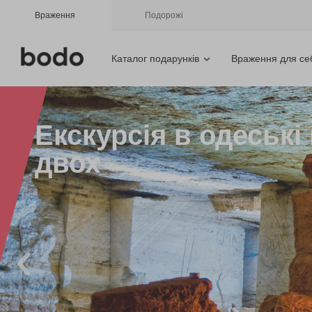
Враження
Подорожі
Каталог подарунків
Враження для се
Екскурсія в одеські
двох