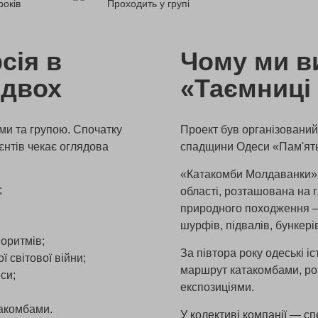
років
Проходить у групі
сія в
Чому ми в
 двох
«Таємниці
ами та групою. Спочатку
Проект був організований
ієнтів чекає оглядова
спадщини Одеси «Пам'ят
«Катакомби Молдаванки» 
;
області, розташована на 
природного походження — 
шурфів, підвалів, бункері
іоритмів;
За півтора року одеські і
ї світової війни;
маршрут катакомбами, роз
си;
експозиціями.
такомбами.
У колективі компанії — с