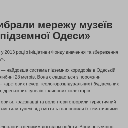
ибрали мережу музеїв
 підземної Одеси»
 у 2013 році з ініціативи Фонду вивчення та збереження
ь».
— найдовша система підземних коридорів в Одеській
глибині 28 метрів. Вона складається з порожнин
карстових печер, геологорозвідувальних і будівельних
в, дренажних тунелів і зливових колекторів.
сторики, краєзнавці та волонтери створили туристичний
чистили тунелі від сміття та наповнили їх тематичними
пелеологи з великим досвідом роботи. Вони регулярно