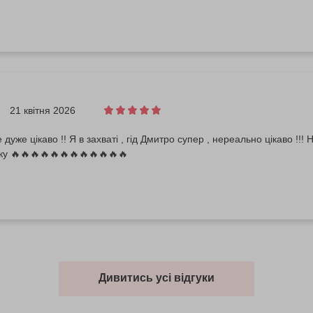
21 квітня 2026
дуже цікаво !! Я в захваті , гід Дмитро супер , нереально цікаво !!!
іку 🔥🔥🔥🔥🔥🔥🔥🔥🔥🔥🔥🔥
Дивитись усі відгуки