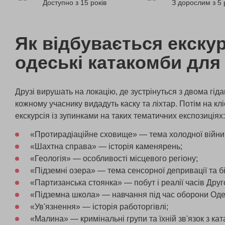
Доступно з 15 років
З дорослим з 5 
Як відбувається екскур
одеські катакомби для
Друзі вирушать на локацію, де зустрінуться з двома гід
кожному учаснику видадуть каску та ліхтар. Потім на кл
екскурсія із зупинками на таких тематичних експозиціях:
«Протирадіаційне сховище» — тема холодної війни
«Шахтна справа» — історія каменярень;
«Геологія» — особливості місцевого регіону;
«Підземні озера» — тема сенсорної депривації та б
«Партизанська стоянка» — побут і реалії часів Друго
«Підземна школа» — навчання під час оборони Оде
«Ув'язнення» — історія работоргівлі;
«Малина» — кримінальні групи та їхній зв'язок з ка