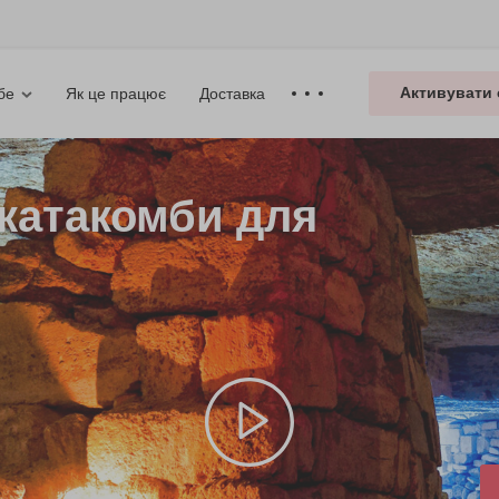
Активувати 
Як це працює
Доставка
бе
 катакомби для