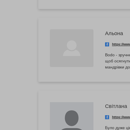
Альона
https://w
Bodо - зручн
щоб осягнути
мандрівки до
Світлана
https://w
Було дуже ці