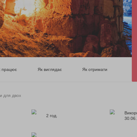
к працює
Як виглядає
Як отримати
би для двох
Викор
2 год.
30.06