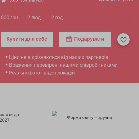
800 грн
2 люд.
2 год.
Купити для себе
Подарувати
Ціни не відрізняються від наших партнерів
Враження перевірені нашими співробітниками
Реальні фото і відео локацій
истати до
Форма одягу – зручна
.2027