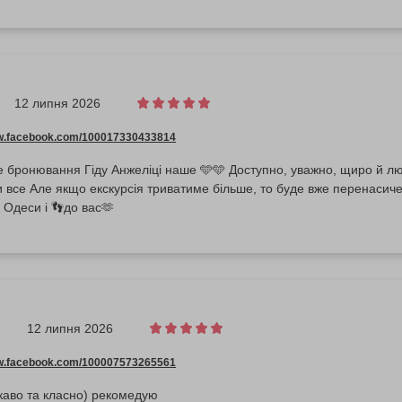
12 липня 2026
ww.facebook.com/100017330433814
е бронювання Гіду Анжеліці наше 🩵🩵 Доступно, уважно, щиро й лю
 все Але якщо екскурсія триватиме більше, то буде вже перенасиче
 Одеси і 👣до вас🫶
12 липня 2026
ww.facebook.com/100007573265561
каво та класно) рекомедую