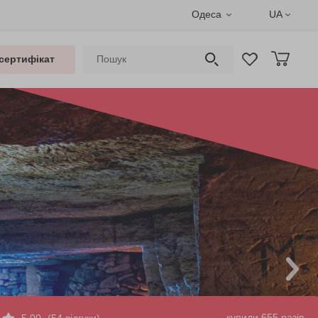
Одеса
UA
сертифікат
купили 655 разів
5.00
(54 відгуки)