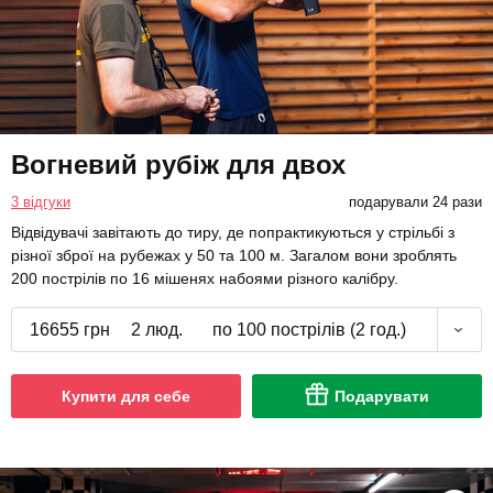
Вогневий рубіж для двох
3 відгуки
подарували 24 рази
Відвідувачі завітають до тиру, де попрактикуються у стрільбі з
різної зброї на рубежах у 50 та 100 м. Загалом вони зроблять
200 пострілів по 16 мішенях набоями різного калібру.
16655 грн
2 люд.
по 100 пострілів (2 год.)
Купити для себе
Подарувати