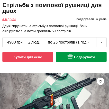
Стрільба з помпової рушниці для
двох
4 відгуки
подарували 37 разів
Друзі вирушать на стрільбу з помпової рушниці. Вони
екіпіруються, а потім зроблять 50 пострілів.
4900 грн
2 люд.
по 25 пострілів (1 год.)
Купити для себе
Подарувати