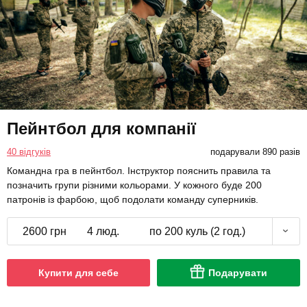
Пейнтбол для компанії
40 відгуків
подарували 890 разів
Командна гра в пейнтбол. Інструктор пояснить правила та
позначить групи різними кольорами. У кожного буде 200
патронів із фарбою, щоб подолати команду суперників.
2600 грн
4 люд.
по 200 куль (2 год.)
Купити для себе
Подарувати