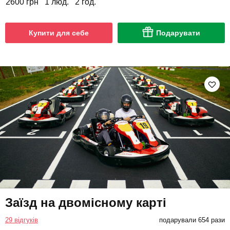
2600 грн
1 люд.
2 год.
Купити для себе
Подарувати
Заїзд на двомісному карті
29 відгуків
подарували 654 рази