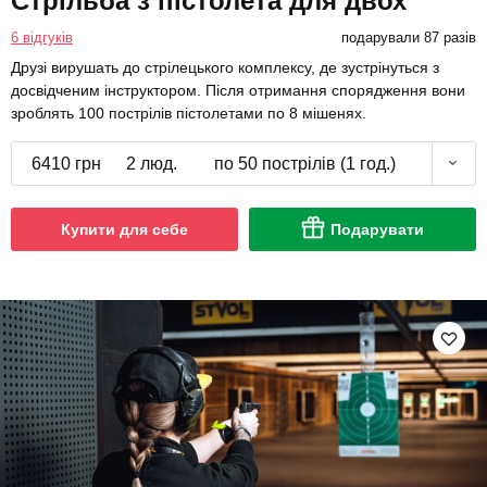
Стрільба з пістолета для двох
6 відгуків
подарували 87 разів
Друзі вирушать до стрілецького комплексу, де зустрінуться з
досвідченим інструктором. Після отримання спорядження вони
зроблять 100 пострілів пістолетами по 8 мішенях.
6410 грн
2 люд.
по 50 пострілів (1 год.)
Купити для себе
Подарувати