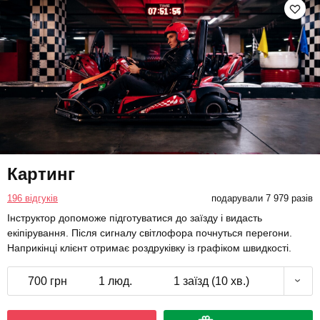
Картинг
196 відгуків
подарували 7 979 разів
Інструктор допоможе підготуватися до заїзду і видасть
екіпірування. Після сигналу світлофора почнуться перегони.
Наприкінці клієнт отримає роздруківку із графіком швидкості.
700 грн
1 люд.
1 заїзд (10 хв.)