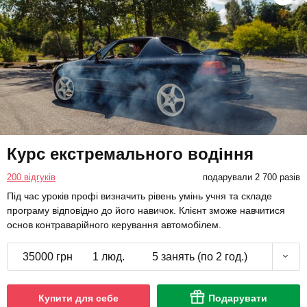
Курс екстремального водіння
200 відгуків
подарували 2 700 разів
Під час уроків профі визначить рівень умінь учня та складе
програму відповідно до його навичок. Клієнт зможе навчитися
основ контраварійного керування автомобілем.
35000 грн
1 люд.
5 занять (по 2 год.)
Купити для себе
Подарувати