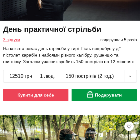
День практичної стрільби
3 відгуки
подарували 5 разів
На клієнта чекає день стрільби у тирі. Гість випробує у дії
пістолет, карабін з набоями різного калібру, рушницю та
гвинтівку. Загалом учасник зробить 150 пострілів по 12 мішенях.
12510 грн
1 люд.
150 пострілів (2 год.)
Купити для себе
Подарувати