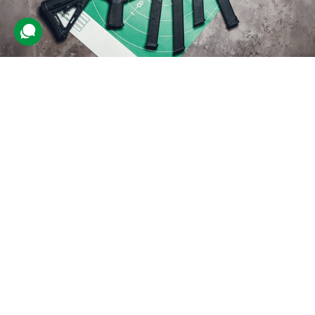
Стрільба з карабіна для двох
4 відгуки
подарували 41 разів
Гості завітають до тиру, де опанують стрільбу з карабіна під
керівництвом інструктора. Їм нададуть захисне спорядження, а
потім вони зможуть зробити 100 пострілів.
7060 грн
2 люд.
по 50 пострілів (1 год.)
Купити для себе
Подарувати