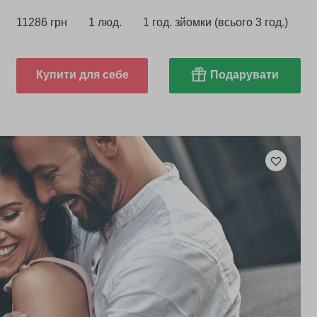
11286 грн
1 люд.
1 год. зйомки (всього 3 год.)
Купити для себе
Подарувати