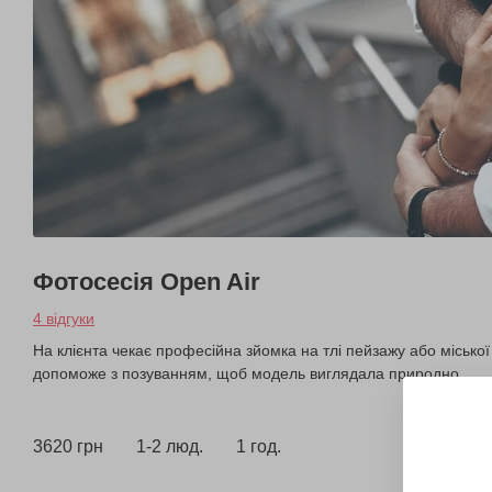
Фотосесія Open Air
4 відгуки
На клієнта чекає професійна зйомка на тлі пейзажу або міської
допоможе з позуванням, щоб модель виглядала природно.
3620 грн
1-2 люд.
1 год.