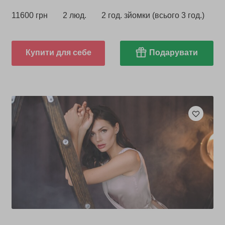
11600 грн
2 люд.
2 год. зйомки (всього 3 год.)
Купити для себе
Подарувати