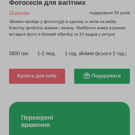
Фотосесія для вагітних
19 відгуків
подарували 56 разів
Зйомка пройде у фотостудії в одному із залів на вибір.
Клієнтці зроблять макіяж і зачіску. Майбутня мама отримає
всі вдалі фото в базовій обробці та 10 кадрів у ретуші.
5800 грн
1-2 люд.
1 год. зйомки (всього 2 год.)
Купити для себе
Подарувати
Перевірені
враження