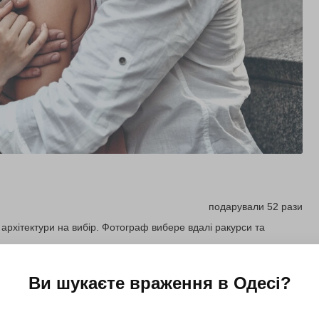
подарували 52 рази
 архітектури на вибір. Фотограф вибере вдалі ракурси та
Ви шукаєте враження в
Одесі
?
Купити для себе
Подарувати