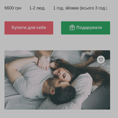
6600 грн
1-2 люд.
1 год. зйомки (всього 3 год.)
Купити для себе
Подарувати