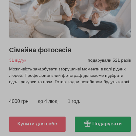
Сімейна фотосесія
31 відгук
подарували 521 разів
Можливість закарбувати зворушливі моменти в колі рідних
людей. Професіональний фотограф допоможе підібрати
вдалі ракурси та пози. Готові кадри незабаром будуть готові.
4000 грн
до 4 люд.
1 год.
Купити для себе
Подарувати