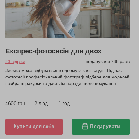
Експрес-фотосесія для двох
33 відгуки
подарували 738 разів
Зйомка може відбуватися в одному із залів студії. Під час
фотосесії професіональний фотограф підбере для моделей
накйращі ракурси та дасть їм поради щодо позування.
4600 грн
2 люд.
1 год.
Купити для себе
Подарувати