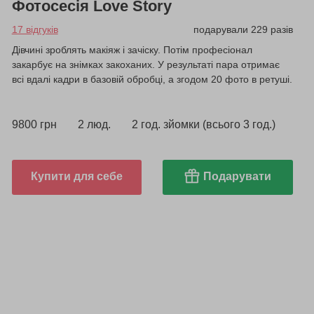
Фотосесія Love Story
17 відгуків
подарували 229 разів
Дівчині зроблять макіяж і зачіску. Потім професіонал
закарбує на знімках закоханих. У результаті пара отримає
всі вдалі кадри в базовій обробці, а згодом 20 фото в ретуші.
9800 грн
2 люд.
2 год. зйомки (всього 3 год.)
Купити для себе
Подарувати