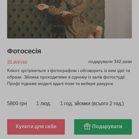
Фотосесія
34 відгуки
подарували 342 рази
Клієнт зустрінеться з фотографом і обговорить із ним ідеї та
образи. Зйомка проходитиме в одному із залів фотостудії.
Профі підкаже моделі вдалі пози та вибере ракурси.
5800 грн
1 люд.
1 год. зйомки (всього 2 год.)
Купити для себе
Подарувати