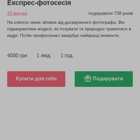
Експрес-фотосесія
33 відгуки
подарували 738 разів
На клієнта чекає зйомка від досвідченого фотографа. Він
підказуватиме моделі, як позувати та природно триматися в
кадрі. Потім професіонал закарбує найкращі моменти.
4000 грн
1 люд.
1 год.
Купити для себе
Подарувати