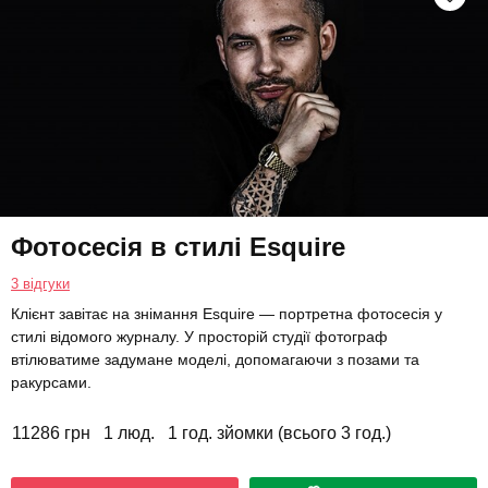
Фотосесія в стилі Esquire
3 відгуки
Клієнт завітає на знімання Esquire — портретна фотосесія у
стилі відомого журналу. У просторій студії фотограф
втілюватиме задумане моделі, допомагаючи з позами та
ракурсами.
11286 грн
1 люд.
1 год. зйомки (всього 3 год.)