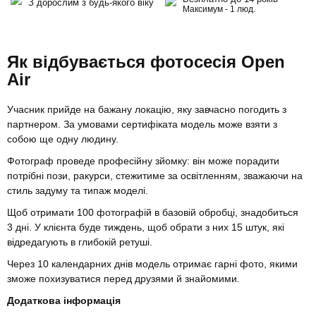
З дорослим з будь-якого віку
Максимум - 1 люд.
Як відбувається фотосесія Open
Air
Учасник прийде на бажану локацію, яку завчасно погодить з
партнером. За умовами сертифіката модель може взяти з
собою ще одну людину.
Фотограф проведе професійну зйомку: він може порадити
потрібні пози, ракурси, стежитиме за освітленням, зважаючи на
стиль задуму та типаж моделі.
Щоб отримати 100 фотографій в базовій обробці, знадобиться
3 дні. У клієнта буде тиждень, щоб обрати з них 15 штук, які
відредагують в глибокій ретуші.
Через 10 календарних днів модель отримає гарні фото, якими
зможе похизуватися перед друзями й знайомими.
Додаткова інформація