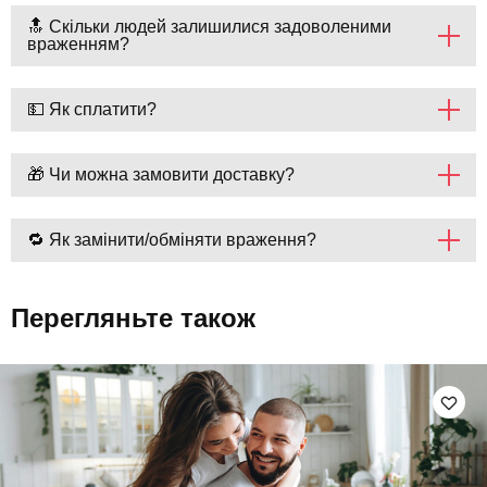
🔝 Скільки людей залишилися задоволеними
враженням?
💵 Як сплатити?
🎁 Чи можна замовити доставку?
🔁 Як замінити/обміняти враження?
Перегляньте також