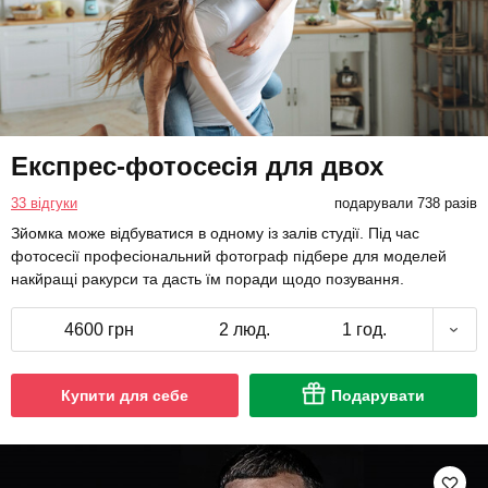
Експрес-фотосесія для двох
33 відгуки
подарували 738 разів
Зйомка може відбуватися в одному із залів студії. Під час
фотосесії професіональний фотограф підбере для моделей
накйращі ракурси та дасть їм поради щодо позування.
4600 грн
2 люд.
1 год.
Купити для себе
Подарувати