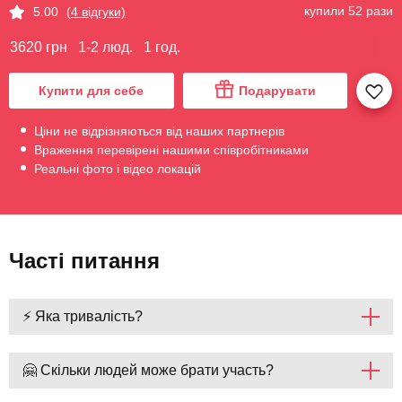
купили 52 рази
5.00
(4 відгуки)
3620 грн
1-2 люд.
1 год.
Купити для себе
Подарувати
Ціни не відрізняються від наших партнерів
Враження перевірені нашими співробітниками
Реальні фото і відео локацій
Часті питання
⚡ Яка тривалість?
🤗 Скільки людей може брати участь?