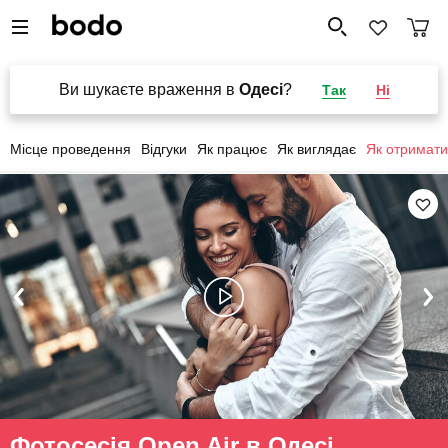
Ви шукаєте враження в
Одесі
?
Так
Ні
Місце проведення
Відгуки
Як працює
Як виглядає
Як отримати
Фотосесія Open Air в Одесі