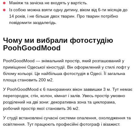
Макіяж та зачіска не входять у вартість.
Із собою можна взяти одну дитину, віком від 6-ти місяців до
14 років, і не більше двох тварин. Про тварин потрібно
повідомити заздалегідь.
Чому ми вибрали фотостудію
PoohGoodMood
PoohGoodMood — знімальний простір, який розташований у
приміщенні Одеської кіностудії. Він оформлений у стилі лофт у
білому кольорі. Це найбільша фотостудія в Одесі. Її загальна
площа становить 200 м2.
У PoohGoodMood є 6 панорамних вікон заввишки 3 м. Тут немає
перегородок, стін, колон, кімнат і залів. Увесь простір умовно
розділений на дві зони: декоративна зона та циклорама,
робочий простір якої становить 36 м2.
У студії встановлені сучасні системи опалення, охолодження та
освітлення. Тут працюють професійні фотограф і візажист.