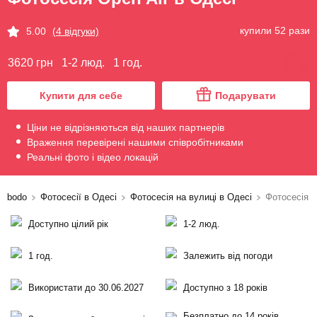
купили 52 рази
5.00
(4 відгуки)
3620 грн
1-2 люд.
1 год.
Купити для себе
Подарувати
Ціни не відрізняються від наших партнерів
Враження перевірені нашими співробітниками
Реальні фото і відео локацій
bodo
Фотосесії в Одесі
Фотосесія на вулиці в Одесі
Фотосесія O
Доступно цілий рік
1-2 люд.
1 год.
Залежить від погоди
Використати до 30.06.2027
Доступно з 18 років
Безплатно до 14 років