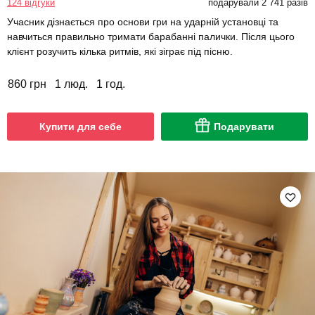
124 відгуки
подарували 2 741 разів
Учасник дізнається про основи гри на ударній установці та
навчиться правильно тримати барабанні палички. Після цього
клієнт розучить кілька ритмів, які зіграє під пісню.
860 грн
1 люд.
1 год.
Купити для себе
Подарувати