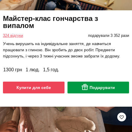
Майстер-клас гончарства з
випалом
324 відгуки
подарували 3 352 рази
Учень вирушить на індивідуальне заняття, де навчиться
працювати з глиною. Він зробить до двох робіт. Предмети
підсохнуть, і через 3 тижні учасник зможе забрати їх додому.
1300 грн
1 люд.
1,5 год.
Купити для себе
Подарувати