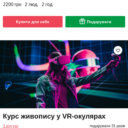
2200 грн
2 люд.
2 год.
Купити для себе
Подарувати
Курс живопису у VR-окулярах
3 відгуки
подарували 31 разів