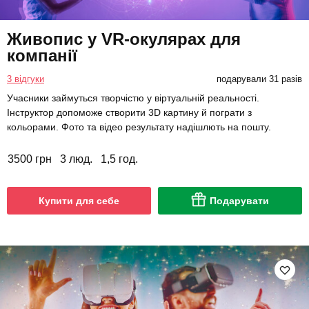
Живопис у VR-окулярах для
компанії
3 відгуки
подарували 31 разів
Учасники займуться творчістю у віртуальній реальності.
Інструктор допоможе створити 3D картину й пограти з
кольорами. Фото та відео результату надішлють на пошту.
3500 грн
3 люд.
1,5 год.
Купити для себе
Подарувати