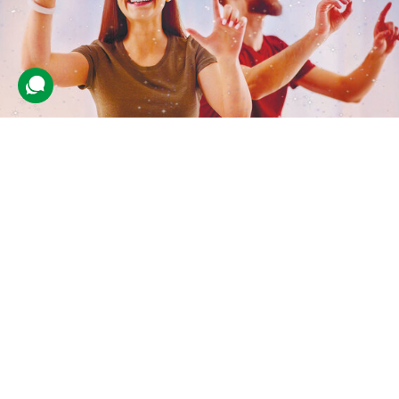
Живопис у VR-окулярах для двох
3 відгуки
подарували 31 разів
Друзі створять 3D-картину у клубі віртуальної реальності. Їх
супроводжуватиме інструктор.
2500 грн
2 люд.
1,5 год.
Купити для себе
Подарувати