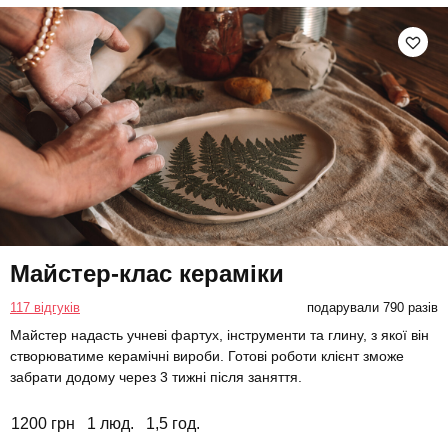
Майстер-клас кераміки
117 відгуків
подарували 790 разів
Майстер надасть учневі фартух, інструменти та глину, з якої він
створюватиме керамічні вироби. Готові роботи клієнт зможе
забрати додому через 3 тижні після заняття.
1200 грн
1 люд.
1,5 год.