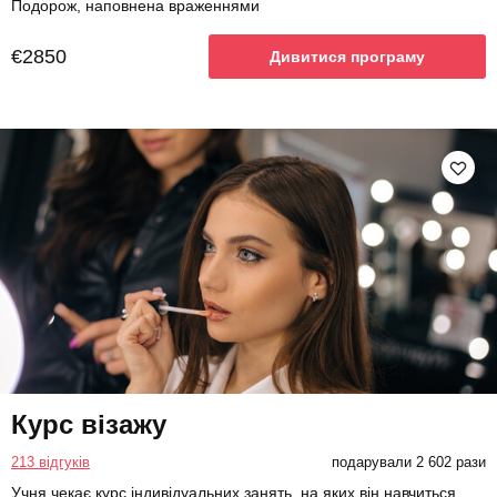
Подорож, наповнена враженнями
€2850
Дивитися програму
Курс візажу
213 відгуків
подарували 2 602 рази
Учня чекає курс індивідуальних занять, на яких він навчиться