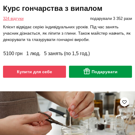
Курс гончарства з випалом
324 відгуки
подарували 3 352 рази
Клієнт відвідає серію індивідуальних уроків. Під час занять
учасник дізнається, як ліпити з глини. Також майстер навчить, як
декорувати та глазурувати гончарні вироби.
5100 грн
1 люд.
5 занять (по 1,5 год.)
Купити для себе
Подарувати