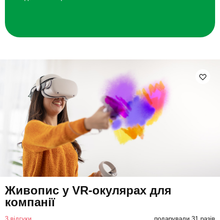
Живопис у VR-окулярах для
компанії
3 відгуки
подарували 31 разів