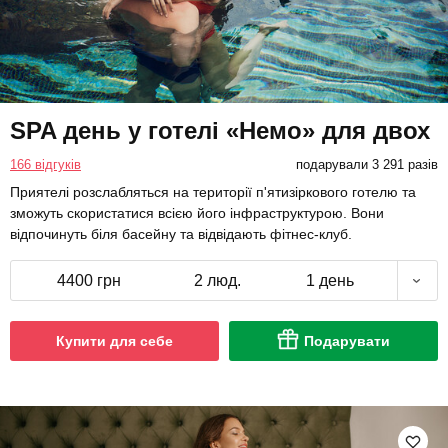
SPA день у готелі «Немо» для двох
166 відгуків
подарували 3 291 разів
Приятелі розслабляться на території п'ятизіркового готелю та
зможуть скористатися всією його інфраструктурою. Вони
відпочинуть біля басейну та відвідають фітнес-клуб.
4400 грн
2 люд.
1 день
Купити для себе
Подарувати