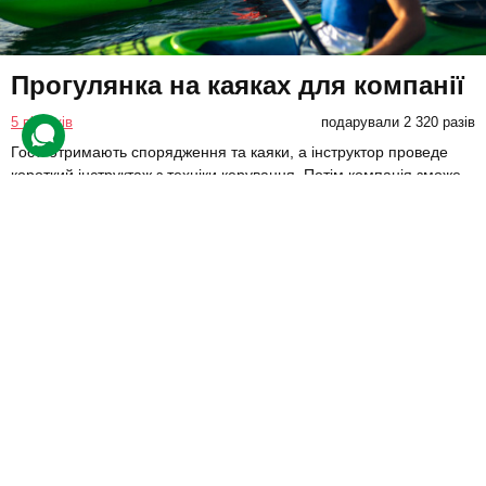
Прогулянка на каяках для компанії
5 відгуків
подарували 2 320 разів
Гості отримають спорядження та каяки, а інструктор проведе
короткий інструктаж з техніки керування. Потім компанія зможе
самостійно насолоджуватися прогулянкою водою.
3400 грн
4 люд.
2 год.
Купити для себе
Подарувати