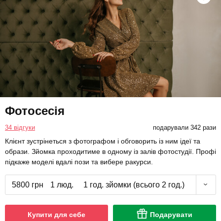
Фотосесія
34 відгуки
подарували 342 рази
Клієнт зустрінеться з фотографом і обговорить із ним ідеї та
образи. Зйомка проходитиме в одному із залів фотостудії. Профі
підкаже моделі вдалі пози та вибере ракурси.
5800 грн
1 люд.
1 год. зйомки (всього 2 год.)
Купити для себе
Подарувати