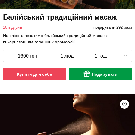
Балійський традиційний масаж
20 відгуків
подарували 292 рази
На клієнта чекатиме балійський традиційний масаж з
використанням запашних аромаолій.
1600 грн
1 люд.
1 год.
Купити для себе
Подарувати