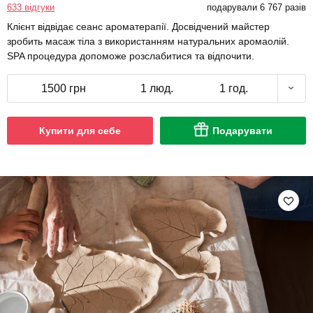
633 відгуки
подарували 6 767 разів
Клієнт відвідає сеанс ароматерапії. Досвідчений майстер
зробить масаж тіла з використанням натуральних аромаолій.
SPA процедура допоможе розслабитися та відпочити.
1500 грн
1 люд.
1 год.
Купити для себе
Подарувати