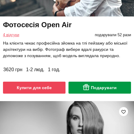
Фотосесія Open Air
4 відгуки
подарували 52 рази
На клієнта чекає професійна зйомка на тлі пейзажу або міської
архітектури на вибір. Фотограф вибере вдалі ракурси та
допоможе з позуванням, щоб модель виглядала природно.
3620 грн
1-2 люд.
1 год.
Купити для себе
Подарувати