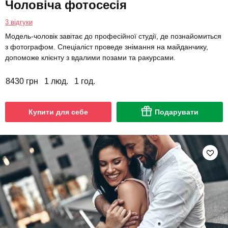
Чоловіча фотосесія
3 відгуки
Модель-чоловік завітає до професійної студії, де познайомиться
з фотографом. Спеціаліст проведе знімання на майданчику,
допоможе клієнту з вдалими позами та ракурсами.
8430 грн
1 люд.
1 год.
Купити для себе
Подарувати