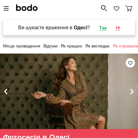
Ви шукаєте враження в
Одесі
?
Так
Ні
Місце проведення
Відгуки
Як працює
Як виглядає
Як отримати
Фотосесія в Одесі