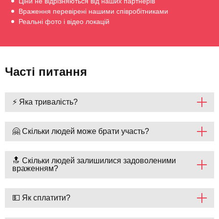
Ціни не відрізняються від наших партнерів
Враження перевірені нашими співробітниками
Реальні фото і відео локацій
Часті питання
⚡ Яка тривалість?
🤗 Скільки людей може брати участь?
🔝 Скільки людей залишилися задоволеними
враженням?
💵 Як сплатити?