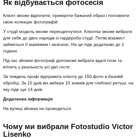
Як відбувається фотосесія
Клієнт зможе відпочити, приміряти бажаний образ і поповнити
свою колекцію фотографій.
У студії модель зможе переодягнутися. Клієнтка зможе вибрати
для себе до двох нарядів із гардероба студії. Потім візажист
займеться її макіяжем і зачіскою. На це піде додатково до 1
години.
Під час зйомки фотограф допоможе вибрати вдалі пози та
втілить у реальність усі ідеї гостя.
За тиждень профі відправить клієнту до 150 фото в базовій
обробці. За 10 днів він вибере 10 знімків для глибокої ретуші, на
яку піде ще 14 днів.
Додаткова інформація
На вулиці зйомка не проводиться.
Чому ми вибрали Fotostudio Victor
Lisenko