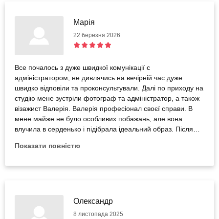
Марія
22 березня 2026
Все почалось з дуже швидкої комунікації с
адміністратором, не дивлячись на вечірній час дуже
швидко відповіли та проконсультували. Далі по приходу на
студію мене зустріли фотограф та адміністратор, а також
візажист Валерія. Валерія професіонал своєї справи. В
мене майже не було особливих побажань, але вона
влучила в серденько і підібрала ідеальний образ. Після
цього мені запропонували декілька образів, в цілому вони
Показати повністю
доволі ексцентричні, якщо вам хочеться спокійних образів,
треба узгодити це завчасно, але якщо хочеться чогось
яскравого і інстаграмного воно є :) Найкраще, що було це
комунікація з фотографом. Це моя перша зйомка і те як
делікатно він підійшов до справи мене вразило. Дуже
ввічливо та обережно поправляв та підказував. Ми одразу
Олександр
знайшли спільну мову. Фотосесія пройшла на 10/10.
8 листопада 2025