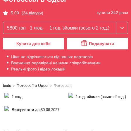
купили 342 рази
5.00
(34 відгуки)
5800 грн
1 люд.
1 год. зйомки (всього 2 год.)
Купити для себе
Подарувати
Ціни не відрізняються від наших партнерів
Враження перевірені нашими співробітниками
Реальні фото і відео локацій
bodo
Фотосесії в Одесі
Фотосесія
1 люд.
1 год. зйомки (всього 2 год.)
Використати до 30.06.2027