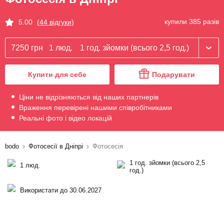
купили 385 разів
5.00
(44 відгуки)
7250 грн
1 люд.
1 год. зйомки (всього 2,5 год.)
Купити для себе
Подарувати
Ціни не відрізняються від наших партнерів
Враження перевірені нашими співробітниками
Реальні фото і відео локацій
bodo
Фотосесії в Дніпрі
Фотосесія
1 год. зйомки (всього 2,5
1 люд.
год.)
Використати до 30.06.2027