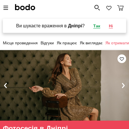
Ви шукаєте враження в
Дніпрі
?
Так
Ні
Місце проведення
Відгуки
Як працює
Як виглядає
Як отримати
Фотосесія в Дніпрі