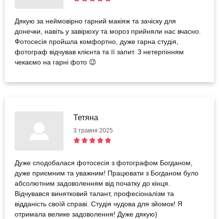
Дякую за неймовірно гарний макіяж та зачіску для
донечки, навіть у завірюху та мороз прийняли нас вчасно.
Фотосесія пройшла комфортно, дуже гарна студія,
фотограф відчував клієнта та її запит. З нетерпінням
чекаємо на гарні фото 😉
Тетяна
3 травня 2025
Дуже сподобалася фотосесія з фотографом Богданом,
дуже приємним та уважним! Працювати з Богданом було
абсолютним задоволенням від початку до кінця.
Відчувався винятковий талант, професіоналізм та
відданість своїй справі. Студія чудова для зйомок! Я
отримала велике задоволення! Дуже дякую)