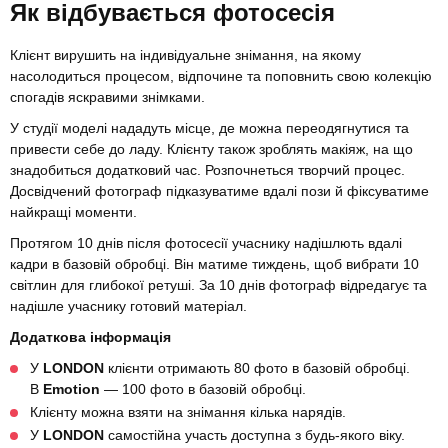
Як відбувається фотосесія
Клієнт вирушить на індивідуальне знімання, на якому
насолодиться процесом, відпочине та поповнить свою колекцію
спогадів яскравими знімками.
У студії моделі нададуть місце, де можна переодягнутися та
привести себе до ладу. Клієнту також зроблять макіяж, на що
знадобиться додатковий час. Розпочнеться творчий процес.
Досвідчений фотограф підказуватиме вдалі пози й фіксуватиме
найкращі моменти.
Протягом 10 днів після фотосесії учаснику надішлють вдалі
кадри в базовій обробці. Він матиме тиждень, щоб вибрати 10
світлин для глибокої ретуші. За 10 днів фотограф відредагує та
надішле учаснику готовий матеріал.
Додаткова інформація
У
LONDON
клієнти отримають 80 фото в базовій обробці.
В
Emotion
— 100 фото в базовій обробці.
Клієнту можна взяти на знімання кілька нарядів.
У
LONDON
самостійна участь доступна з будь-якого віку.