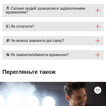
🔝 Скільки людей залишилися задоволеними
враженням?
💵 Як сплатити?
🎁 Чи можна замовити доставку?
🔁 Як замінити/обміняти враження?
Перегляньте також