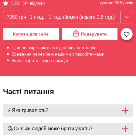
купили 385 разів
5.00
(44 відгуки)
7250 грн
1 люд.
1 год. зйомки (всього 2,5 год.)
Купити для себе
Подарувати
Ціни не відрізняються від наших партнерів
Враження перевірені нашими співробітниками
Реальні фото і відео локацій
Часті питання
⚡ Яка тривалість?
🤗 Скільки людей може брати участь?