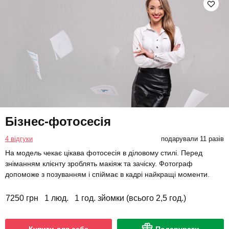
Бізнес-фотосесія
4 відгуки
подарували 11 разів
На модель чекає цікава фотосесія в діловому стилі. Перед
зніманням клієнту зроблять макіяж та зачіску. Фотограф
допоможе з позуванням і спіймає в кадрі найкращі моменти.
7250 грн
1 люд.
1 год. зйомки (всього 2,5 год.)