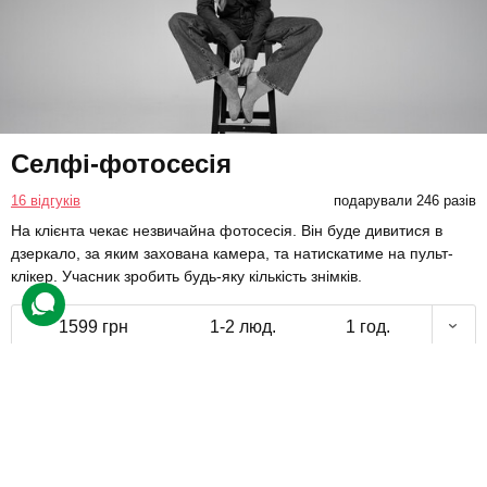
Селфі-фотосесія
16 відгуків
подарували 246 разів
На клієнта чекає незвичайна фотосесія. Він буде дивитися в
дзеркало, за яким захована камера, та натискатиме на пульт-
клікер. Учасник зробить будь-яку кількість знімків.
1599 грн
1-2 люд.
1 год.
Купити для себе
Подарувати