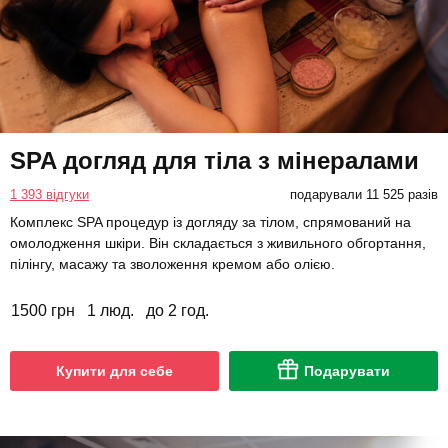
SPA догляд для тіла з мінералами
1 393 відгуки
подарували 11 525 разів
Комплекс SPA процедур із догляду за тілом, спрямований на
омолодження шкіри. Він складається з живильного обгортання,
пілінгу, масажу та зволоження кремом або олією.
1500 грн
1 люд.
до 2 год.
Купити для себе
Подарувати