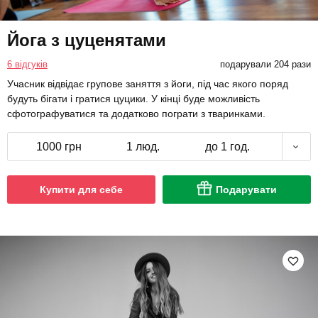
Йога з цуценятами
6 відгуків
подарували 204 рази
Учасник відвідає групове заняття з йоги, під час якого поряд
будуть бігати і гратися цуцики. У кінці буде можливість
сфотографуватися та додатково пограти з тваринками.
1000 грн
1 люд.
до 1 год.
Купити для себе
Подарувати