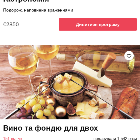
Подорож, наповнена враженнями
€2850
Дивитися програму
Вино та фондю для двох
151 відгук
подарували 1 542 рази