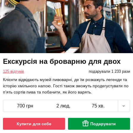
Екскурсія на броварню для двох
125 відгуків
подарували 1 233 рази
Клієнти відвідають музей пивоварні, де їм розкажуть легенди та
історію хмільного напою. Гості також зможуть продегустувати по
п'ять сортів пива та побачити, як його варять.
700 грн
2 люд.
75 хв.
Купити для себе
Подарувати