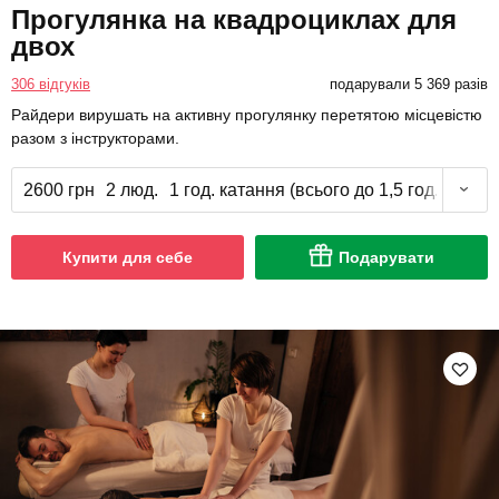
Прогулянка на квадроциклах для
двох
306 відгуків
подарували 5 369 разів
Райдери вирушать на активну прогулянку перетятою місцевістю
разом з інструкторами.
2600 грн
2 люд.
1 год. катання (всього до 1,5 год.)
Купити для себе
Подарувати