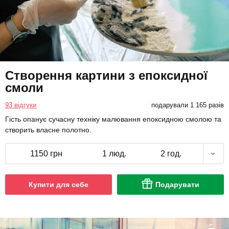
Створення картини з епоксидної
смоли
93 відгуки
подарували 1 165 разів
Гість опанує сучасну техніку малювання епоксидною смолою та
створить власне полотно.
1150 грн
1 люд.
2 год.
Купити для себе
Подарувати