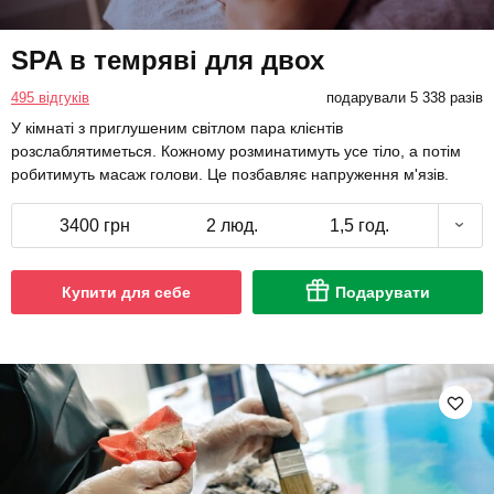
SPA в темряві для двох
495 відгуків
подарували 5 338 разів
У кімнаті з приглушеним світлом пара клієнтів
розслаблятиметься. Кожному розминатимуть усе тіло, а потім
робитимуть масаж голови. Це позбавляє напруження м'язів.
3400 грн
2 люд.
1,5 год.
Купити для себе
Подарувати