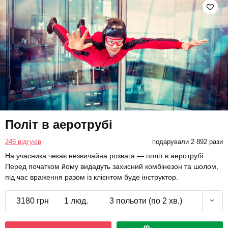
Політ в аеротрубі
246 відгуків
подарували 2 892 рази
На учасника чекає незвичайна розвага — політ в аеротрубі.
Перед початком йому видадуть захисний комбінезон та шолом,
під час враження разом із клієнтом буде інструктор.
3180 грн
1 люд.
3 польоти (по 2 хв.)