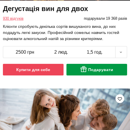
Дегустація вин для двох
930 відгуків
подарували 19 368 разів
Клієнти спробують декілька сортів вишуканого вина, до них
подадуть легкі закуски. Професійний сомельє навчить гостей
оцінювати алкогольний напій за різними критеріями.
2500 грн
2 люд.
1,5 год.
Купити для себе
Подарувати