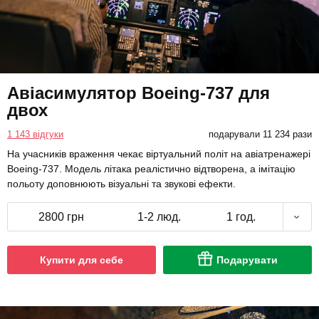
Авіасимулятор Boeing-737 для
двох
1 143 відгуки
подарували 11 234 рази
На учасників враження чекає віртуальний політ на авіатренажері
Boeing-737. Модель літака реалістично відтворена, а імітацію
польоту доповнюють візуальні та звукові ефекти.
2800 грн
1-2 люд.
1 год.
Купити для себе
Подарувати