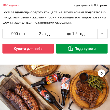
182 відгуки
подарували 6 038 разів
Гості заздалегідь оберуть концерт, на якому коміки поділяться із
глядачами своїми жартами. Вони насолодяться імпровізованим
шоу та зарядяться позитивними емоціями.
900 грн
2 люд.
до 1,5 год.
Купити для себе
Подарувати