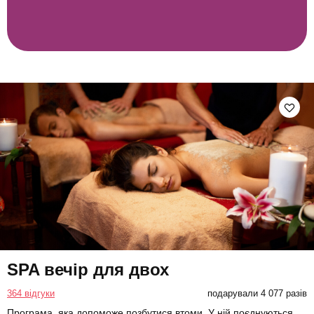
SPA вечір для двох
364 відгуки
подарували 4 077 разів
Програма, яка допоможе позбутися втоми. У ній поєднуються