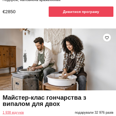
€2850
Дивитися програму
Майстер-клас гончарства з
випалом для двох
1 938 відгуків
подарували 32 976 разів