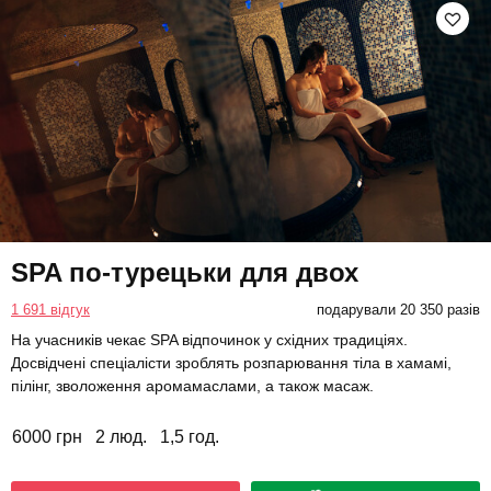
SPA по-турецьки для двох
1 691 відгук
подарували 20 350 разів
На учасників чекає SPA відпочинок у східних традиціях.
Досвідчені спеціалісти зроблять розпарювання тіла в хамамі,
пілінг, зволоження аромамаслами, а також масаж.
6000 грн
2 люд.
1,5 год.