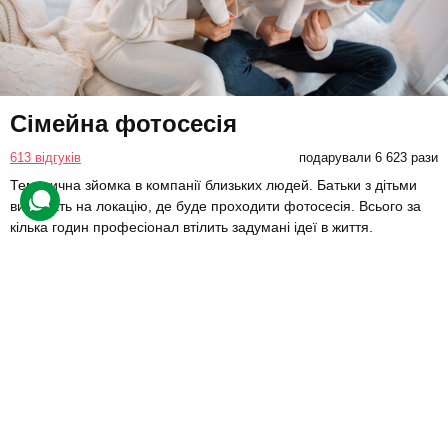
Сімейна фотосесія
613 відгуків
подарували 6 623 рази
Тематична зйомка в компанії близьких людей. Батьки з дітьми
вирушать на локацію, де буде проходити фотосесія. Всього за
кілька годин професіонал втілить задумані ідеї в життя.
7300 грн
до 4 люд.
2 год.
Купити для себе
Подарувати