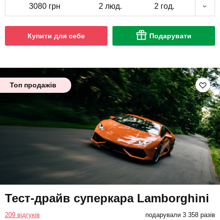
3080 грн
2 люд.
2 год.
Купити для себе
Подарувати
Топ продажів
Тест-драйв суперкара Lamborghini
209 відгуків
подарували 3 358 разів