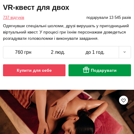
VR-квест для двох
737 відгуків
подарували 13 545 разів
Одягнувши спеціальні шоломи, друзі вирушать у пригодницький
віртуальний квест. У процесі гри їхнім персонажам доведеться
розгадувати головоломки і виконувати завдання.
760 грн
2 люд.
до 1 год.
Купити для себе
Подарувати