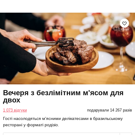
Вечеря з безлімітним м'ясом для
двох
1 073 відгуки
подарували 14 267 разів
Гості насолодяться м'ясними делікатесами в бразильському
ресторані у форматі родізіо.