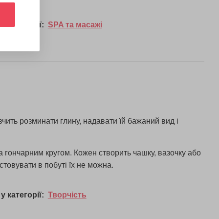
у категорії:
SPA та масажі
вчить розминати глину, надавати їй бажаний вид і
за гончарним кругом. Кожен створить чашку, вазочку або
товувати в побуті їх не можна.
у категорії:
Творчість