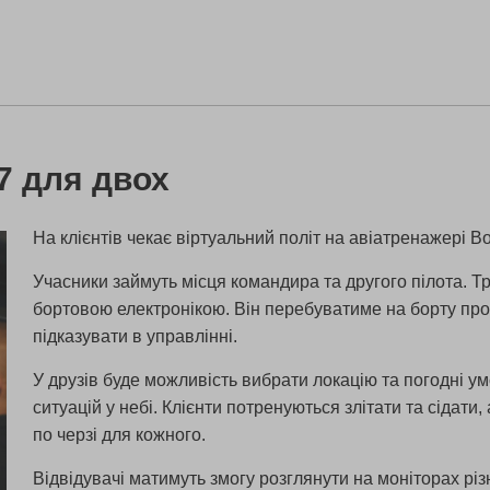
7 для двох
На клієнтів чекає віртуальний політ на авіатренажері B
Учасники займуть місця командира та другого пілота. Тр
бортовою електронікою. Він перебуватиме на борту прот
підказувати в управлінні.
У друзів буде можливість вибрати локацію та погодні у
ситуацій у небі. Клієнти потренуються злітати та сідат
по черзі для кожного.
Відвідувачі матимуть змогу розглянути на моніторах різ