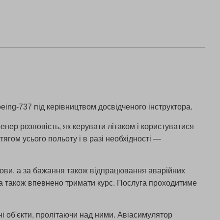
oeing-737 під керівництвом досвідченого інструктора.
енер розповість, як керувати літаком і користуватися
ягом усього польоту і в разі необхідності —
мови, а за бажання також відпрацювання аварійних
и, а також впевнено тримати курс. Послуга проходитиме
ні об'єкти, пролітаючи над ними. Авіасимулятор