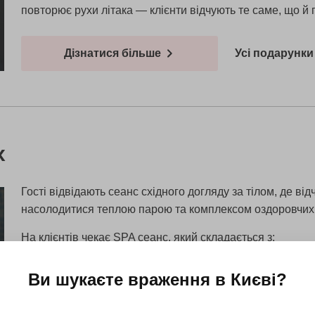
повторює рухи літака — клієнти відчують те саме, що й 
Дізнатися більше
Усі подарунки 
х
Гості відвідають сеанс східного догляду за тілом, де 
насолодитися теплою парою та комплексом оздоровчих
На клієнтів чекає SPA сеанс, який складається з:
розпарювання в хамамі;
пілінгу рукавицею кесе;
Ви шукаєте враження в
Києві
?
аромапроцедури: нанесення на тіло суміші натурал
масажу всього тіла бамбуковими віниками.