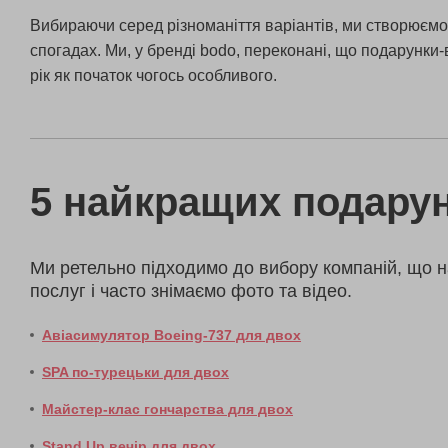
Вибираючи серед різноманіття варіантів, ми створюємо 
спогадах. Ми, у бренді bodo, переконані, що подарунки
рік як початок чогось особливого.
5 найкращих подарун
Ми ретельно підходимо до вибору компаній, що н
послуг і часто знімаємо фото та відео.
Авіасимулятор Boeing-737 для двох
SPA по-турецьки для двох
Майстер-клас гончарства для двох
Stand Up вечір для двох