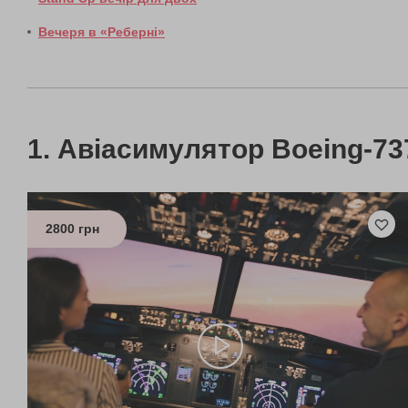
Вечеря в «Реберні»
Авіасимулятор Boeing-73
2800 грн