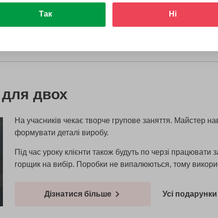
Так
Ні
Дізнатися більше
Усі подарунки 
 для двох
На учасників чекає творче групове заняття. Майстер на
формувати деталі виробу.
Під час уроку клієнти також будуть по черзі працювати 
горщик на вибір. Поробки не випалюються, тому викорис
Дізнатися більше
Усі подарунки 