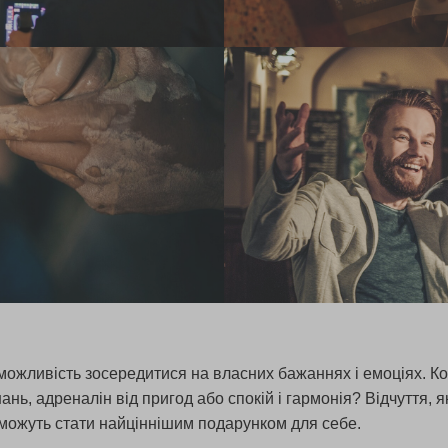
можливість зосередитися на власних бажаннях і емоціях. К
нань, адреналін від пригод або спокій і гармонія? Відчуття,
можуть стати найціннішим подарунком для себе.