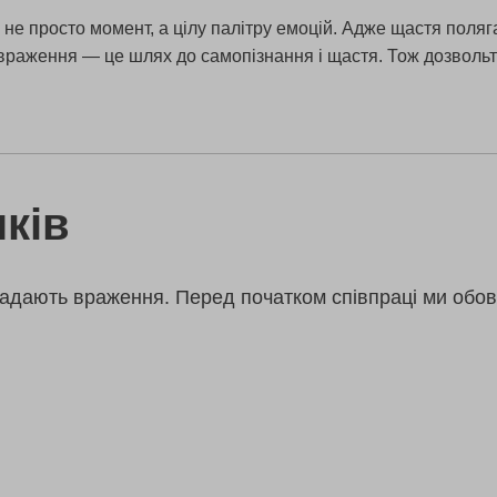
не просто момент, а цілу палітру емоцій. Адже щастя поляга
-враження — це шлях до самопізнання і щастя. Тож дозвольте
ків
адають враження. Перед початком співпраці ми обов