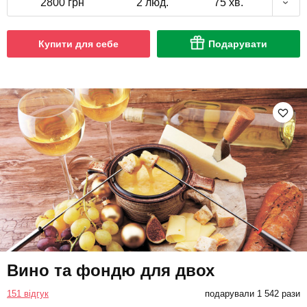
2800 грн
2 люд.
75 хв.
Купити для себе
Подарувати
Вино та фондю для двох
151 відгук
подарували 1 542 рази