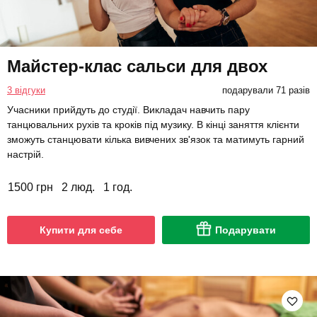
Майстер-клас сальси для двох
3 відгуки
подарували 71 разів
Учасники прийдуть до студії. Викладач навчить пару
танцювальних рухів та кроків під музику. В кінці заняття клієнти
зможуть станцювати кілька вивчених зв'язок та матимуть гарний
настрій.
1500 грн
2 люд.
1 год.
Купити для себе
Подарувати