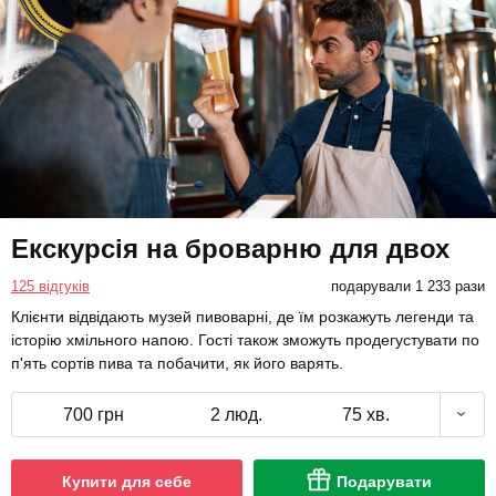
Екскурсія на броварню для двох
125 відгуків
подарували 1 233 рази
Клієнти відвідають музей пивоварні, де їм розкажуть легенди та
історію хмільного напою. Гості також зможуть продегустувати по
п'ять сортів пива та побачити, як його варять.
700 грн
2 люд.
75 хв.
Купити для себе
Подарувати