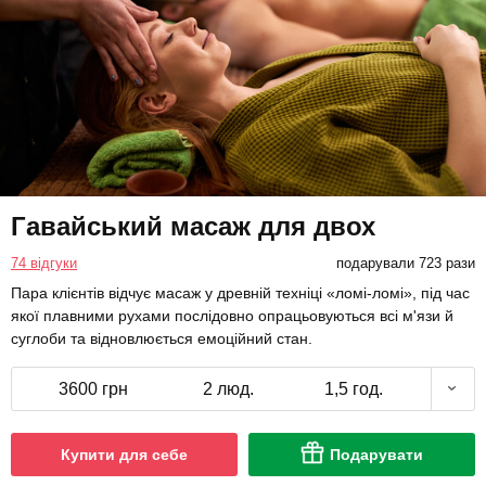
Гавайський масаж для двох
74 відгуки
подарували 723 рази
Пара клієнтів відчує масаж у древній техніці «ломі-ломі», під час
якої плавними рухами послідовно опрацьовуються всі м'язи й
суглоби та відновлюється емоційний стан.
3600 грн
2 люд.
1,5 год.
Купити для себе
Подарувати