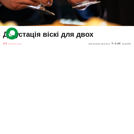
Дегустація віскі для двох
83 відгуки
подарували 2 645 разів
Гості вирушать на дегустацію семи видів віскі, яка пройде у
супроводі досвідченого сомельє. Фахівець розповість їм про
історію та склад кожного сорту алкогольного напою.
2500 грн
2 люд.
1 год.
Купити для себе
Подарувати