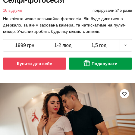
Селфі-фотосесія
16 відгуків
подарували 245 разів
На клієнта чекає незвичайна фотосесія. Він буде дивитися в
дзеркало, за яким захована камера, та натискатиме на пульт-
клікер. Учасник зробить будь-яку кількість знімків.
1999 грн
1-2 люд.
1,5 год.
Купити для себе
Подарувати