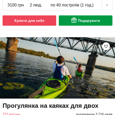
3100 грн
2 люд.
по 40 пострілів (1 год.)
Купити для себе
Подарувати
Прогулянка на каяках для двох
272 відгуки
подарували 3 716 разів