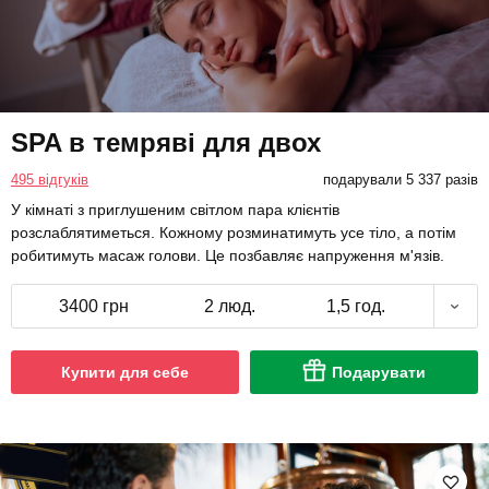
SPA в темряві для двох
495 відгуків
подарували 5 337 разів
У кімнаті з приглушеним світлом пара клієнтів
розслаблятиметься. Кожному розминатимуть усе тіло, а потім
робитимуть масаж голови. Це позбавляє напруження м'язів.
3400 грн
2 люд.
1,5 год.
Купити для себе
Подарувати