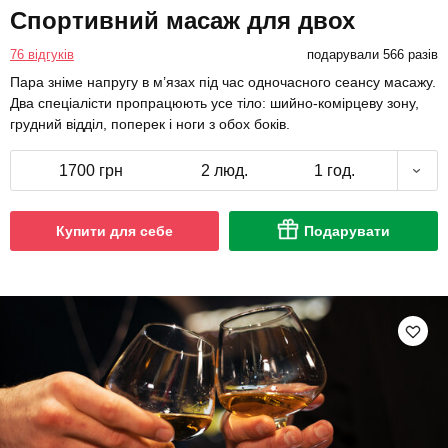
Спортивний масаж для двох
76 відгуків
подарували 566 разів
Пара зніме напругу в м’язах під час одночасного сеансу масажу.
Два спеціалісти пропрацюють усе тіло: шийно-комірцеву зону,
грудний відділ, поперек і ноги з обох боків.
1700 грн
2 люд.
1 год.
Купити для себе
Подарувати