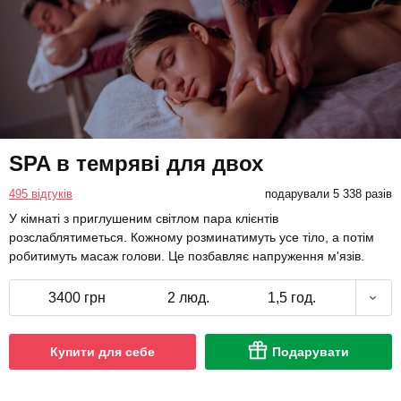
SPA в темряві для двох
495 відгуків
подарували 5 338 разів
У кімнаті з приглушеним світлом пара клієнтів
розслаблятиметься. Кожному розминатимуть усе тіло, а потім
робитимуть масаж голови. Це позбавляє напруження м'язів.
3400 грн
2 люд.
1,5 год.
Купити для себе
Подарувати