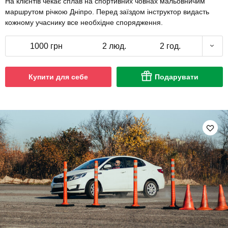
На клієнтів чекає сплав на спортивних човнах мальовничим
маршрутом річкою Дніпро. Перед заїздом інструктор видасть
кожному учаснику все необхідне спорядження.
1000 грн
2 люд.
2 год.
Купити для себе
Подарувати