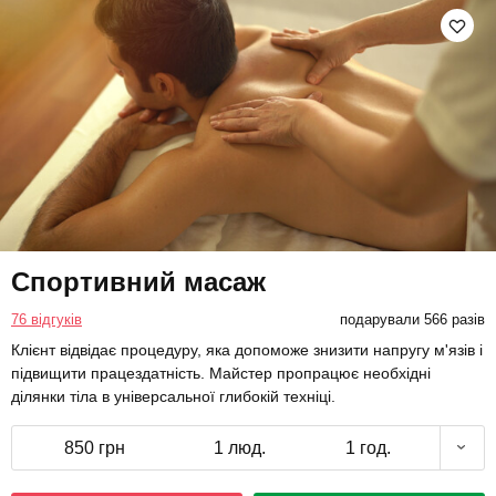
Спортивний масаж
76 відгуків
подарували 566 разів
Клієнт відвідає процедуру, яка допоможе знизити напругу м'язів і
підвищити працездатність. Майстер пропрацює необхідні
ділянки тіла в універсальної глибокій техніці.
850 грн
1 люд.
1 год.