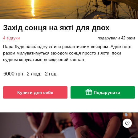
Захід сонця на яхті для двох
4 відгуки
подарували 42 рази
Пара буде насолоджуватися романтичним вечором. Адже гості
разом милуватимуться заходом сонця просто з яхти, поки
судном керуватиме досвідчений капітан.
6000 грн
2 люд.
2 год.
Купити для себе
Подарувати