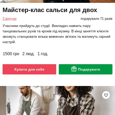
Майстер-клас сальси для двох
3 відгуки
подарували 71 разів
Учасники прийдуть до студії. Викладач навчить пару
танцювальних рухів та кроків під музику. В кінці заняття клієнти
зможуть станцювати кілька вивчених зв'язок та матимуть гарний
настрій.
1500 грн
2 люд.
1 год.
Купити для себе
Подарувати