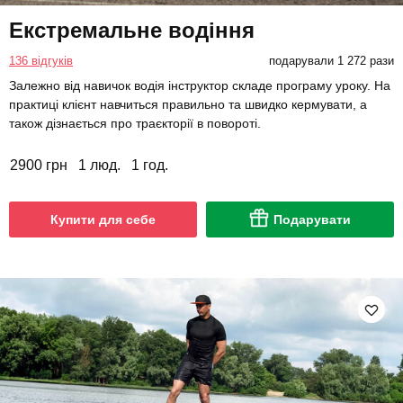
Екстремальне водіння
136 відгуків
подарували 1 272 рази
Залежно від навичок водія інструктор складе програму уроку. На
практиці клієнт навчиться правильно та швидко кермувати, а
також дізнається про траєкторії в повороті.
2900 грн
1 люд.
1 год.
Купити для себе
Подарувати