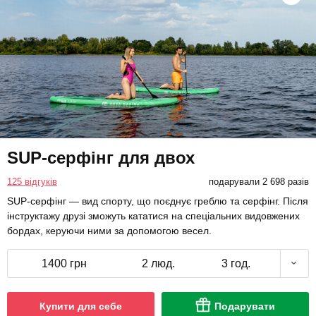
SUP-серфінг для двох
125 відгуків
подарували 2 698 разів
SUP-серфінг — вид спорту, що поєднує греблю та серфінг. Після
інструктажу друзі зможуть кататися на спеціальних видовжених
бордах, керуючи ними за допомогою весел.
1400 грн
2 люд.
3 год.
Купити для себе
Подарувати