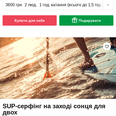
3600 грн
2 люд.
1 год. катання (всього до 1,5 год.)
Купити для себе
Подарувати
SUP-серфінг на заході сонця для
двох