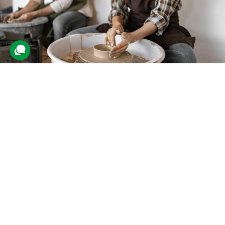
Майстер-клас гончарства з
випалом для двох
450 відгуків
подарували 6 585 разів
Творче заняття, на якому учасники попрацюють із глиною та
гончарним кругом. За час майстер-класу друзі встигнуть зробити
до 3 виробів. Їх вони заберуть після випалу.
2600 грн
2 люд.
2 год.
Купити для себе
Подарувати