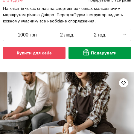
272 відгуки
подарували 3 719 разів
На клієнтів чекає сплав на спортивних човнах мальовничим
маршрутом річкою Дніпро. Перед заїздом інструктор видасть
кожному учаснику все необхідне спорядження.
1000 грн
2 люд.
2 год.
Купити для себе
Подарувати