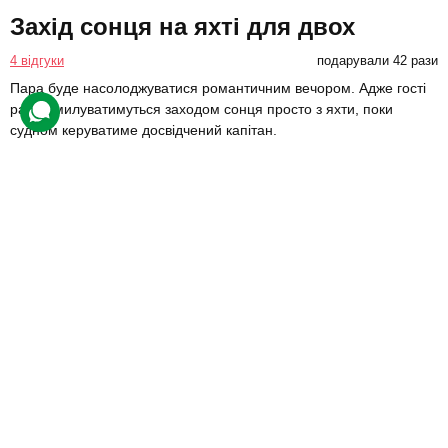
Захід сонця на яхті для двох
4 відгуки
подарували 42 рази
Пара буде насолоджуватися романтичним вечором. Адже гості
разом милуватимуться заходом сонця просто з яхти, поки
судном керуватиме досвідчений капітан.
6000 грн
2 люд.
2 год.
Купити для себе
Подарувати