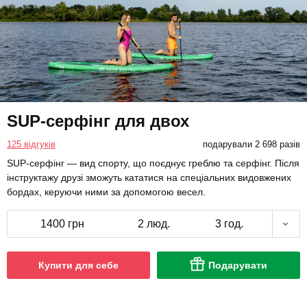
SUP-серфінг для двох
125 відгуків
подарували 2 698 разів
SUP-серфінг — вид спорту, що поєднує греблю та серфінг. Після
інструктажу друзі зможуть кататися на спеціальних видовжених
бордах, керуючи ними за допомогою весел.
1400 грн
2 люд.
3 год.
Купити для себе
Подарувати