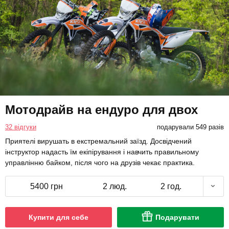
Мотодрайв на ендуро для двох
32 відгуки
подарували 549 разів
Приятелі вирушать в екстремальний заїзд. Досвідчений
інструктор надасть їм екіпірування і навчить правильному
управлінню байком, після чого на друзів чекає практика.
5400 грн
2 люд.
2 год.
Купити для себе
Подарувати