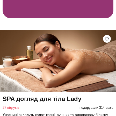
SPA догляд для тіла Lady
27 відгуків
подарували 314 разів
Учасниці видадуть халат, капці, рушник та одноразову білизну.