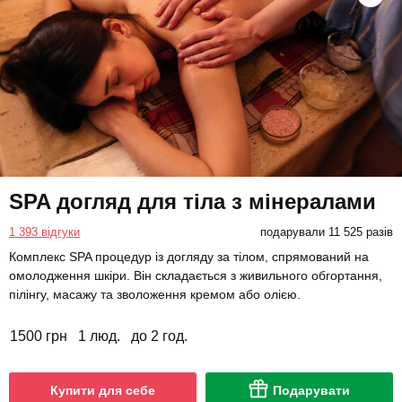
SPA догляд для тіла з мінералами
1 393 відгуки
подарували 11 525 разів
Комплекс SPA процедур із догляду за тілом, спрямований на
омолодження шкіри. Він складається з живильного обгортання,
пілінгу, масажу та зволоження кремом або олією.
1500 грн
1 люд.
до 2 год.
Купити для себе
Подарувати