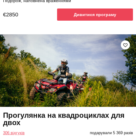
Подорож, наповнена враженнями
€2850
Дивитися програму
Прогулянка на квадроциклах для
двох
306 відгуків
подарували 5 369 разів