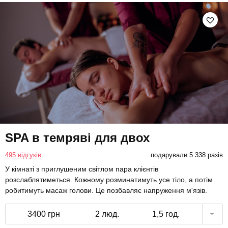
SPA в темряві для двох
495 відгуків
подарували 5 338 разів
У кімнаті з приглушеним світлом пара клієнтів
розслаблятиметься. Кожному розминатимуть усе тіло, а потім
робитимуть масаж голови. Це позбавляє напруження м'язів.
3400 грн
2 люд.
1,5 год.