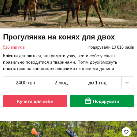
Прогулянка на конях для двох
518 відгуків
подарували 10 816 разів
Клієнти дізнаються, як тримати узду, вести себе у сідлі і
правильно поводитися з тваринами. Потім друзі зможуть
покататися на конях мальовничими околицями долини.
2400 грн
2 люд.
до 1 год.
Купити для себе
Подарувати