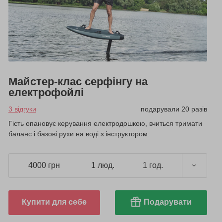
Майстер-клас серфінгу на
електрофойлі
3 відгуки
подарували 20 разів
Гість опановує керування електродошкою, вчиться тримати
баланс і базові рухи на воді з інструктором.
4000 грн
1 люд.
1 год.
Купити для себе
Подарувати