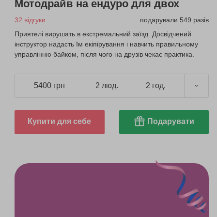
Мотодрайв на ендуро для двох
32 відгуки
подарували 549 разів
Приятелі вирушать в екстремальний заїзд. Досвідчений
інструктор надасть їм екіпірування і навчить правильному
управлінню байком, після чого на друзів чекає практика.
5400 грн
2 люд.
2 год.
Купити для себе
Подарувати