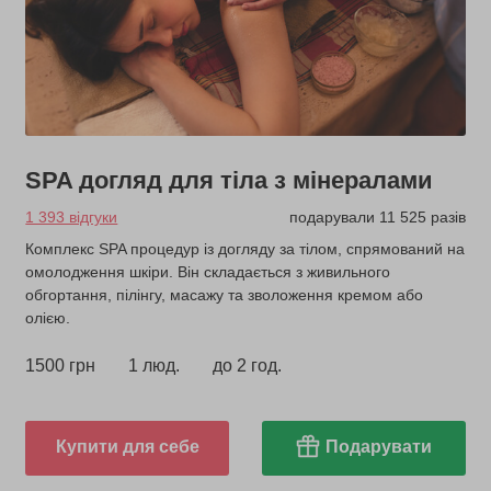
SPA догляд для тіла з мінералами
1 393 відгуки
подарували 11 525 разів
Комплекс SPA процедур із догляду за тілом, спрямований на
омолодження шкіри. Він складається з живильного
обгортання, пілінгу, масажу та зволоження кремом або
олією.
1500 грн
1 люд.
до 2 год.
Купити для себе
Подарувати