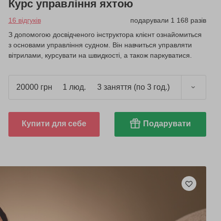
Курс управління яхтою
16 відгуків
подарували 1 168 разів
З допомогою досвідченого інструктора клієнт ознайомиться
з основами управління судном. Він навчиться управляти
вітрилами, курсувати на швидкості, а також паркуватися.
20000 грн
1 люд.
3 заняття (по 3 год.)
Купити для себе
Подарувати