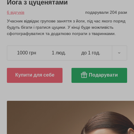
Йога з цуценятами
6 відгуків
подарували 204 рази
Учасник відвідає групове заняття з йоги, під час якого поряд
будуть бігати і гратися цуцики. У кінці буде можливість
сфотографуватися та додатково пограти з тваринками.
1000 грн
1 люд.
до 1 год.
Купити для себе
Подарувати