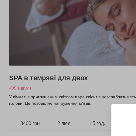
SPA в темряві для двох
495 відгуків
У кімнаті з приглушеним світлом пара клієнтів розслаблятимет
голови. Це позбавляє напруження м'язів.
3400 грн
2 люд.
1,5 год.