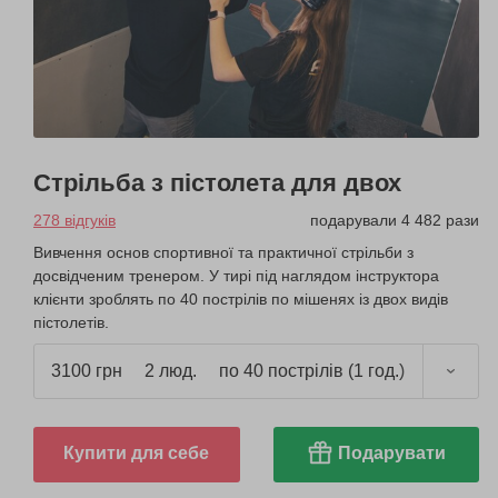
Стрільба з пістолета для двох
278 відгуків
подарували 4 482 рази
Вивчення основ спортивної та практичної стрільби з
досвідченим тренером. У тирі під наглядом інструктора
клієнти зроблять по 40 пострілів по мішенях із двох видів
пістолетів.
3100 грн
2 люд.
по 40 пострілів (1 год.)
Купити для себе
Подарувати