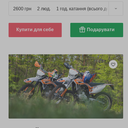
2600 грн
2 люд.
1 год. катання (всього до 1,5 год.)
Купити для себе
Подарувати