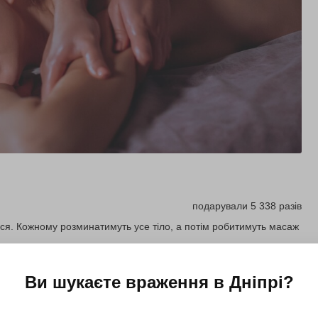
подарували 5 338 разів
ься. Кожному розминатимуть усе тіло, а потім робитимуть масаж
Ви шукаєте враження в
Дніпрі
?
Купити для себе
Подарувати