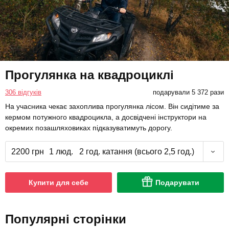
Прогулянка на квадроциклі
306 відгуків
подарували 5 372 рази
На учасника чекає захоплива прогулянка лісом. Він сидітиме за
кермом потужного квадроцикла, а досвідчені інструктори на
окремих позашляховиках підказуватимуть дорогу.
2200 грн
1 люд.
2 год. катання (всього 2,5 год.)
Купити для себе
Подарувати
Популярні сторінки