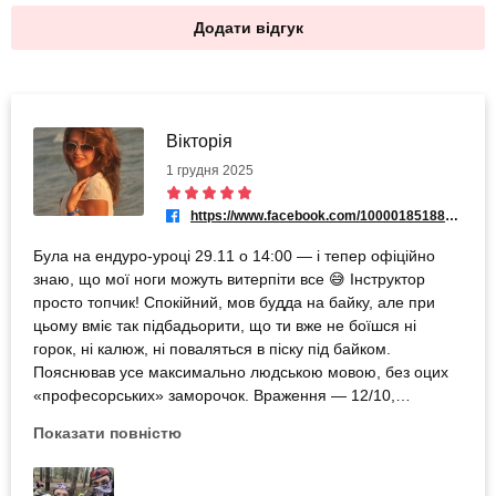
Додати відгук
Вікторія
1 грудня 2025
https://www.facebook.com/100001851888572
Була на ендуро-уроці 29.11 о 14:00 — і тепер офіційно
знаю, що мої ноги можуть витерпіти все 😅 Інструктор
просто топчик! Спокійний, мов будда на байку, але при
цьому вміє так підбадьорити, що ти вже не боїшся ні
горок, ні калюж, ні поваляться в піску під байком.
Пояснював усе максимально людською мовою, без оцих
«професорських» заморочок. Враження — 12/10,
адреналін — теж 12/10, бажання повернутись —
Показати повністю
нескінченність ♾️ Рекомендую всім, хто хоче драйву, сміху
і трохи «вибити з себе дух, але в хорошому сенсі» 😂