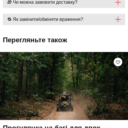
🎁 Чи можна замовити доставку?
🔁 Як замінити/обміняти враження?
Перегляньте також
Прогулянка на багі для двох