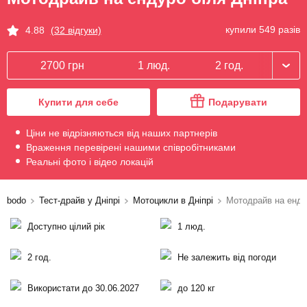
купили 549 разів
4.88
(32 відгуки)
2700 грн
1 люд.
2 год.
Купити для себе
Подарувати
Ціни не відрізняються від наших партнерів
Враження перевірені нашими співробітниками
Реальні фото і відео локацій
bodo
Тест-драйв у Дніпрі
Мотоцикли в Дніпрі
Мотодрайв на енд
Доступно цілий рік
1 люд.
2 год.
Не залежить від погоди
Використати до 30.06.2027
до 120 кг