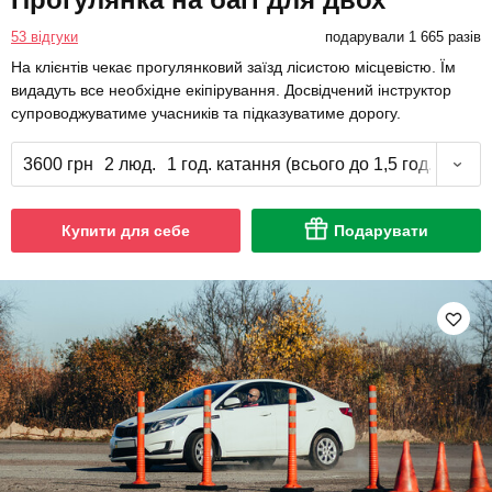
53 відгуки
подарували 1 665 разів
На клієнтів чекає прогулянковий заїзд лісистою місцевістю. Їм
видадуть все необхідне екіпірування. Досвідчений інструктор
супроводжуватиме учасників та підказуватиме дорогу.
3600 грн
2 люд.
1 год. катання (всього до 1,5 год.)
Купити для себе
Подарувати