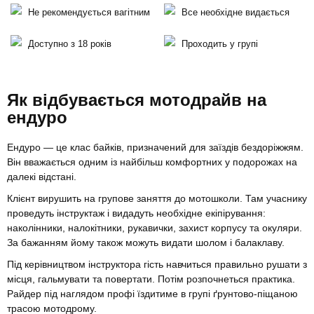
Не рекомендується вагітним
Все необхідне видається
Доступно з 18 років
Проходить у групі
Як відбувається мотодрайв на
ендуро
Ендуро — це клас байків, призначений для заїздів бездоріжжям.
Він вважається одним із найбільш комфортних у подорожах на
далекі відстані.
Клієнт вирушить на групове заняття до мотошколи. Там учаснику
проведуть інструктаж і видадуть необхідне екіпірування:
наколінники, налокітники, рукавички, захист корпусу та окуляри.
За бажанням йому також можуть видати шолом і балаклаву.
Під керівництвом інструктора гість навчиться правильно рушати з
місця, гальмувати та повертати. Потім розпочнеться практика.
Райдер під наглядом профі їздитиме в групі ґрунтово-піщаною
трасою мотодрому.