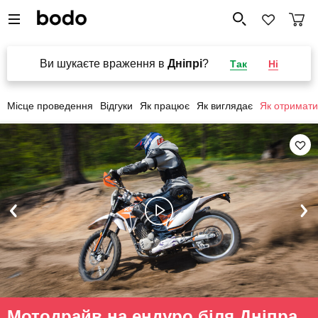
Ви шукаєте враження в
Дніпрі
?
Так
Ні
Місце проведення
Відгуки
Як працює
Як виглядає
Як отримати
Мотодрайв на ендуро біля Дніпра