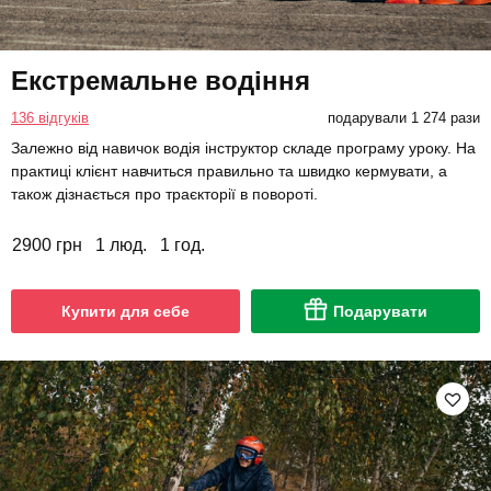
Екстремальне водіння
136 відгуків
подарували 1 274 рази
Залежно від навичок водія інструктор складе програму уроку. На
практиці клієнт навчиться правильно та швидко кермувати, а
також дізнається про траєкторії в повороті.
2900 грн
1 люд.
1 год.
Купити для себе
Подарувати