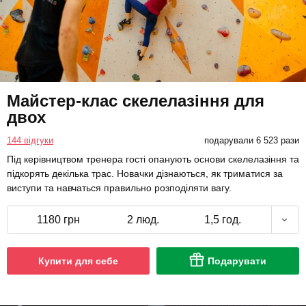
Майстер-клас скелелазіння для
двох
144 відгуки
подарували 6 523 рази
Під керівництвом тренера гості опанують основи скелелазіння та
підкорять декілька трас. Новачки дізнаються, як триматися за
виступи та навчаться правильно розподіляти вагу.
1180 грн
2 люд.
1,5 год.
Купити для себе
Подарувати