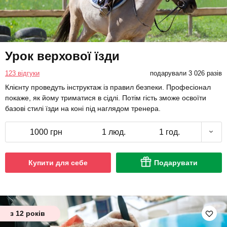
Урок верхової їзди
123 відгуки
подарували 3 026 разів
Клієнту проведуть інструктаж із правил безпеки. Професіонал
покаже, як йому триматися в сідлі. Потім гість зможе освоїти
базові стилі їзди на коні під наглядом тренера.
1000 грн
1 люд.
1 год.
Купити для себе
Подарувати
з 12 років