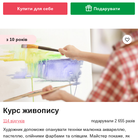
Купити для себе
Подарувати
з 10 років
Курс живопису
114 відгуків
подарували 2 655 разів
Художник допоможе опанувати техніки малюнка аквареллю,
пастеллю, олійними фарбами та олівцем. Майстер покаже, як