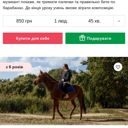
музикант покаже, як тримати палички та правильно бити по
барабанах. До кінця уроку учень зможе зіграти композицію.
850 грн
1 люд.
45 хв.
Купити для себе
Подарувати
з 6 років