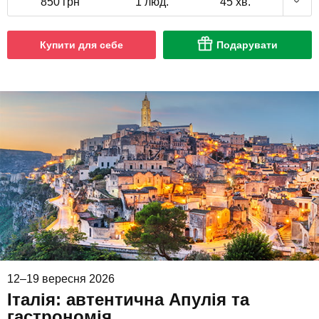
850 грн
1 люд.
45 хв.
Купити для себе
Подарувати
12–19 вересня 2026
Італія: автентична Апулія та
гастрономія