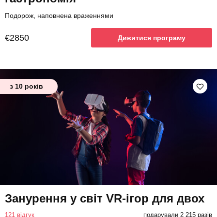
Подорож, наповнена враженнями
€2850
Дивитися програму
з 10 років
Занурення у світ VR-ігор для двох
121 відгук
подарували 2 215 разів