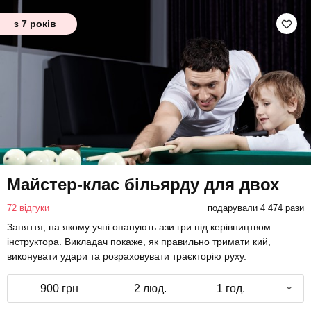
з 7 років
Майстер-клас більярду для двох
72 відгуки
подарували 4 474 рази
Заняття, на якому учні опанують ази гри під керівництвом
інструктора. Викладач покаже, як правильно тримати кий,
виконувати удари та розраховувати траєкторію руху.
900 грн
2 люд.
1 год.