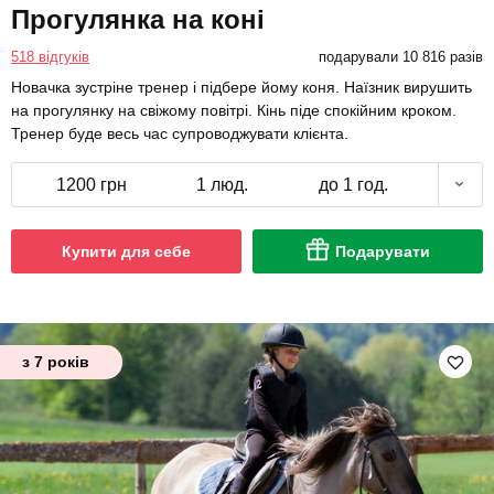
Прогулянка на коні
518 відгуків
подарували 10 816 разів
Новачка зустріне тренер і підбере йому коня. Наїзник вирушить
на прогулянку на свіжому повітрі. Кінь піде спокійним кроком.
Тренер буде весь час супроводжувати клієнта.
1200 грн
1 люд.
до 1 год.
Купити для себе
Подарувати
з 7 років