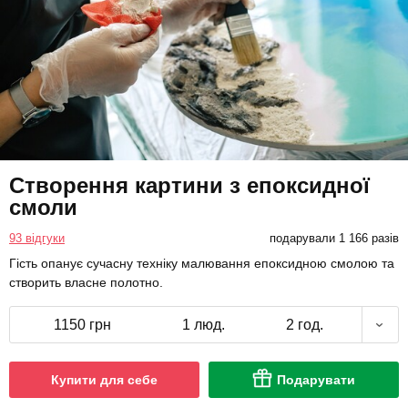
Створення картини з епоксидної
смоли
93 відгуки
подарували 1 166 разів
Гість опанує сучасну техніку малювання епоксидною смолою та
створить власне полотно.
1150 грн
1 люд.
2 год.
Купити для себе
Подарувати