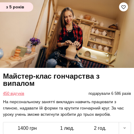
з 5 років
Майстер-клас гончарства з
випалом
450 відгуків
подарували 6 586 разів
На персональному занятті викладач навчить працювати з
глиною, надавати їй форми та крутити гончарний круг. За час
уроку учень зможе встигнути зробити до трьох виробів.
1400 грн
1 люд.
2 год.