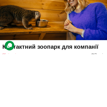
Контактний зоопарк для компанії
66 відгуків
подарували 917 разів
Друзі вирушать до незвичайного зоопарку. Гості побачать багато
екзотичних тварин. Крім спостереження, вони зможуть заходити
до них у вольєри, брати їх на руки та гладити.
1380 грн
3 люд.
не обмежено
Купити для себе
Подарувати