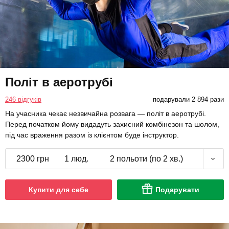
Політ в аеротрубі
246 відгуків
подарували 2 894 рази
На учасника чекає незвичайна розвага — політ в аеротрубі.
Перед початком йому видадуть захисний комбінезон та шолом,
під час враження разом із клієнтом буде інструктор.
2300 грн
1 люд.
2 польоти (по 2 хв.)
Купити для себе
Подарувати