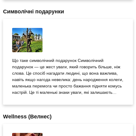
без. А вже якщо наближається день народження,
Cимволічні подарунки
річниця весілля, знайомства або інша знаменна...
Що таке символічний подарунок Символічний
подарунок — це жест уваги, який говорить більше, ніж
слова. Це спосіб нагадати людині, що вона важлива,
навіть якщо нагода невелика: день народження колеги,
маленька перемога чи просто бажання підняти комусь
настрій. Це ті маленькі знаки уваги, які залишають
теплий слід — коли хочеться сказати «дякую», «я
поруч» або просто подарувати комусь усмішку посеред
буденного дня. Іноді такий подарунок стає навіть
Wellness (Велнес)
важливішим за великий сюрприз, бо він...