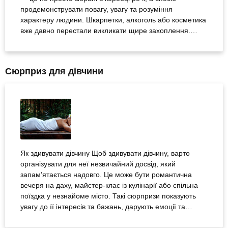
продемонструвати повагу, увагу та розуміння
характеру людини. Шкарпетки, алкоголь або косметика
вже давно перестали викликати щире захоплення.
Сучасний чоловік цінує не стільки річ, скільки досвід,
новизну та можливість відчути емоцію. І це підтверджує
дослідження Kantar: 71% українців обирають новий
Сюрприз для дівчини
досвід замість матеріального...
Як здивувати дівчину Щоб здивувати дівчину, варто
організувати для неї незвичайний досвід, який
запам’ятається надовго. Це може бути романтична
вечеря на даху, майстер-клас із кулінарії або спільна
поїздка у незнайоме місто. Такі сюрпризи показують
увагу до її інтересів та бажань, дарують емоції та
створюють спогади, що залишаються назавжди. Жінки
люблять отримувати подарунки з будь-якого приводу та