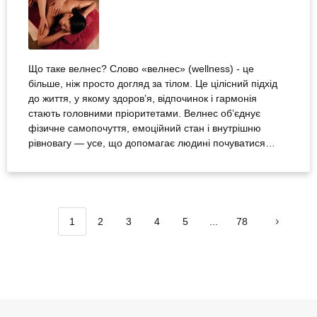
Що таке велнес? Слово «велнес» (wellness) - це
більше, ніж просто догляд за тілом. Це цілісний підхід
до життя, у якому здоров’я, відпочинок і гармонія
стають головними пріоритетами. Велнес об’єднує
фізичне самопочуття, емоційний стан і внутрішню
рівновагу — усе, що допомагає людині почуватися
повноцінно. Це не лише про тренування чи
харчування, а й про усвідомленість, релакс і
відновлення енергії у світі постійного стресу. Ідеї для
велнес програм або туризму Велнес охоплює десятки
різних...
1
2
3
4
5
...
78