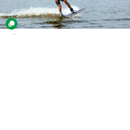
Вейкбординг на канатці
11 відгуків
подарували 399 разів
Екстремал навчиться балансувати на спеціальній дошці,
тримаючись за трос. Спочатку учаснику проведуть стислий
інструктаж, а потім він вирушить підкорювати вейкборд.
1250 грн
1 люд.
30 хв.
Купити для себе
Подарувати