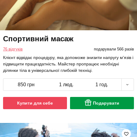
Спортивний масаж
76 відгуків
подарували 566 разів
Клієнт відвідає процедуру, яка допоможе знизити напругу м'язів і
підвищити працездатність. Майстер пропрацює необхідні
ділянки тіла в універсальної глибокій техніці.
850 грн
1 люд.
1 год.
Купити для себе
Подарувати