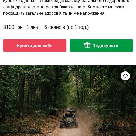
Курс складається з таких видів масажу: загального оздоровчого,
лімфодренажного та розслаблювального. Комплекс масажів
покращить загальне здоров'я та зніме напруження.
8100 грн
1 люд.
6 сеансів (по 1 год.)
Купити для себе
Подарувати