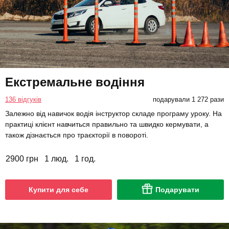
Екстремальне водіння
136 відгуків
подарували 1 272 рази
Залежно від навичок водія інструктор складе програму уроку. На
практиці клієнт навчиться правильно та швидко кермувати, а
також дізнається про траєкторії в повороті.
2900 грн
1 люд.
1 год.
Купити для себе
Подарувати