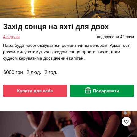
Захід сонця на яхті для двох
4 відгуки
подарували 42 рази
Пара буде насолоджуватися романтичним вечором. Адже гості
разом милуватимуться заходом сонця просто з яхти, поки
судном керуватиме досвідчений капітан.
6000 грн
2 люд.
2 год.
Купити для себе
Подарувати