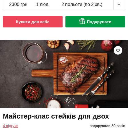
2300 грн
1 люд.
2 польоти (по 2 хв.)
Купити для себе
Подарувати
Майстер-клас стейків для двох
4 відгуки
подарували 89 разів