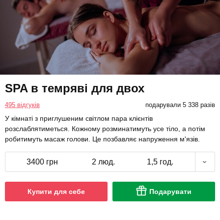
SPA в темряві для двох
495 відгуків
подарували 5 338 разів
У кімнаті з приглушеним світлом пара клієнтів
розслаблятиметься. Кожному розминатимуть усе тіло, а потім
робитимуть масаж голови. Це позбавляє напруження м'язів.
3400 грн
2 люд.
1,5 год.
Купити для себе
Подарувати