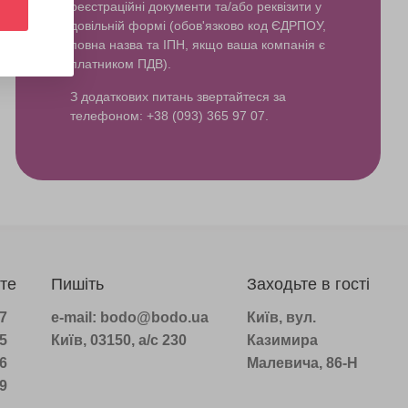
реєстраційні документи та/або реквізити у
довільній формі (обов'язково код ЄДРПОУ,
повна назва та ІПН, якщо ваша компанія є
платником ПДВ).
З додаткових питань звертайтеся за
телефоном: +38 (093) 365 97 07.
те
Пишіть
Заходьте в гості
07
e-mail: bodo@bodo.ua
Київ, вул.
75
Київ, 03150, а/с 230
Казимира
16
Малевича, 86-Н
39