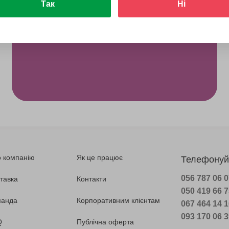
Так
Ні
 компанію
Як це працює
Телефонуй
056 787 06 
тавка
Контакти
050 419 66 
манда
Корпоративним клієнтам
067 464 14 
093 170 06 
Q
Публічна оферта