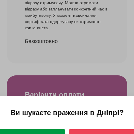
відразу отримувачу. Можна отримати
відразу або запланувати конкретний час в
майбутньому. У момент надсилання
сертифіката одержувачу ви отримаєте
копію листа.
Безкоштовно
Варіанти оплати
Онлайн-оплата карткою
Ви шукаєте враження в
Дніпрі
?
Безготівкова оплата
Для корпоративних клієнтів