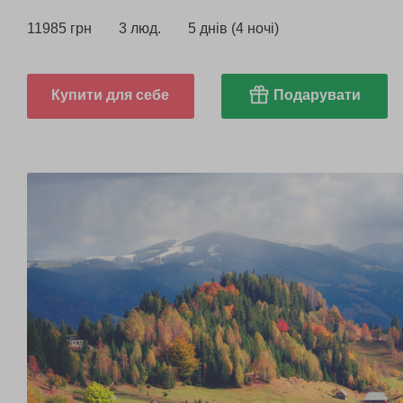
пам'ятки регіону.
11985 грн
3 люд.
5 днів (4 ночі)
Купити для себе
Подарувати