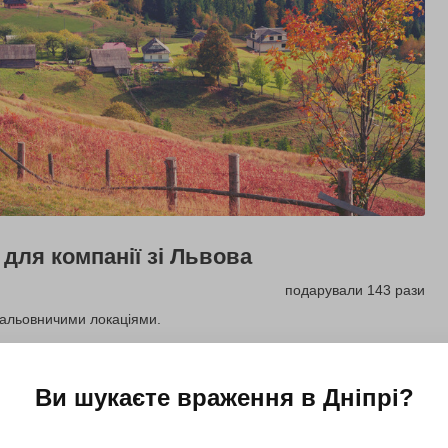
 для компанії зі Львова
подарували 143 рази
 мальовничими локаціями.
Купити для себе
Подарувати
Ви шукаєте враження в
Дніпрі
?