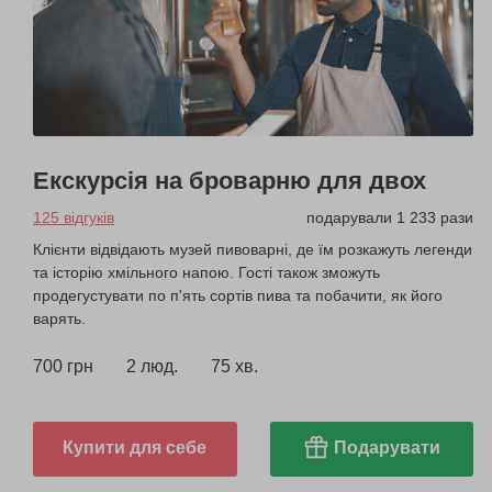
Екскурсія на броварню для двох
125 відгуків
подарували 1 233 рази
Клієнти відвідають музей пивоварні, де їм розкажуть легенди
та історію хмільного напою. Гості також зможуть
продегустувати по п'ять сортів пива та побачити, як його
варять.
700 грн
2 люд.
75 хв.
Купити для себе
Подарувати