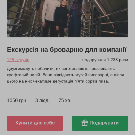
Екскурсія на броварню для компанії
125 відгуків
подарували 1 233 рази
Друзі зможуть побачити, як виготовляють і розливають
крафтовий напій. Вони відвідають музей пивоварні, а після
цього на них чекатиме дегустація п'яти сортів пива.
1050 грн
3 люд.
75 хв.
Купити для себе
Подарувати