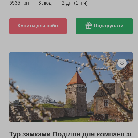
5535 грн
3 люд.
2 дні (1 ніч)
Купити для себе
Подарувати
Тур замками Поділля для компанії зі