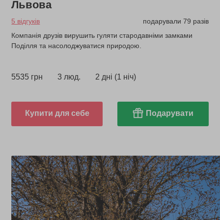
Львова
5 відгуків
подарували 79 разів
Компанія друзів вирушить гуляти стародавніми замками
Поділля та насолоджуватися природою.
5535 грн
3 люд.
2 дні (1 ніч)
Купити для себе
Подарувати