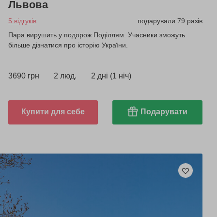
Львова
5 відгуків
подарували 79 разів
Пара вирушить у подорож Поділлям. Учасники зможуть
більше дізнатися про історію України.
3690 грн
2 люд.
2 дні (1 ніч)
Купити для себе
Подарувати