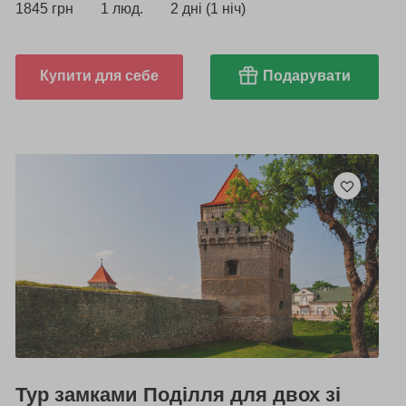
1845 грн
1 люд.
2 дні (1 ніч)
Купити для себе
Подарувати
Тур замками Поділля для двох зі