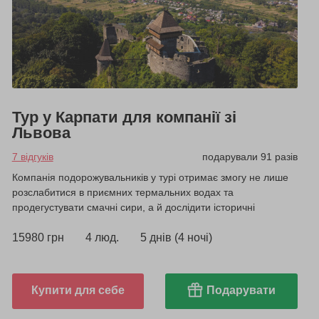
Тур у Карпати для компанії зі
Львова
7 відгуків
подарували 91 разів
Компанія подорожувальників у турі отримає змогу не лише
розслабитися в приємних термальних водах та
продегустувати смачні сири, а й дослідити історичні
пам'ятки регіону.
15980 грн
4 люд.
5 днів (4 ночі)
Купити для себе
Подарувати