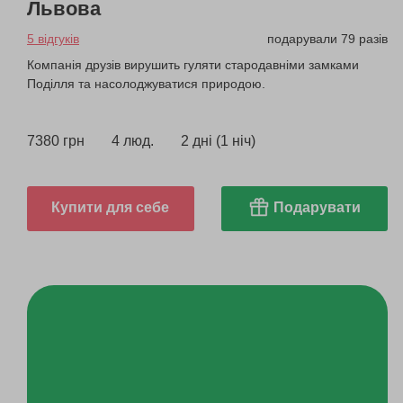
Львова
5 відгуків
подарували 79 разів
Компанія друзів вирушить гуляти стародавніми замками
Поділля та насолоджуватися природою.
7380 грн
4 люд.
2 дні (1 ніч)
Купити для себе
Подарувати