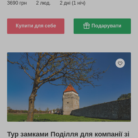
3690 грн
2 люд.
2 дні (1 ніч)
Купити для себе
Подарувати
Тур замками Поділля для компанії зі