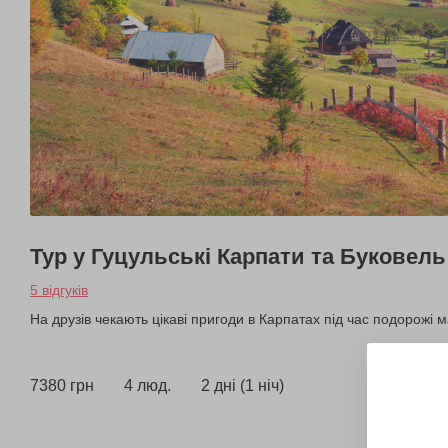
Тур у Гуцульські Карпати та Буковель
5 відгуків
На друзів чекають цікаві пригоди в Карпатах під час подорожі
7380 грн
4 люд.
2 дні (1 ніч)