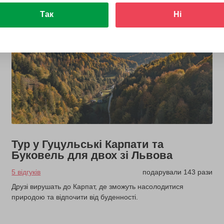
Так
Ні
Тур у Гуцульські Карпати та
Буковель для двох зі Львова
5 відгуків
подарували 143 рази
Друзі вирушать до Карпат, де зможуть насолодитися
природою та відпочити від буденності.