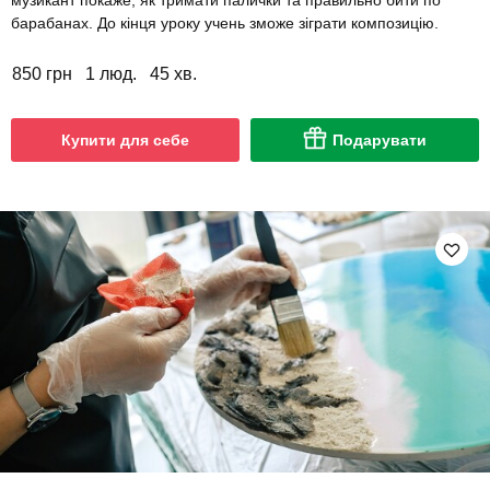
музикант покаже, як тримати палички та правильно бити по
барабанах. До кінця уроку учень зможе зіграти композицію.
850 грн
1 люд.
45 хв.
Купити для себе
Подарувати