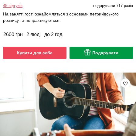
48 відгуків
подарували 717 разів
На занятті гості ознайомляться з основами петриківського
розпису та попрактикуються.
2600 грн
2 люд.
до 2 год.
Купити для себе
Подарувати