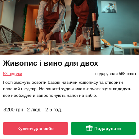
Живопис і вино для двох
53 відгуки
подарували 568 разів
Гості зможуть освоїти базові навички живопису та створити
власний шедевр. На занятті художникам-початківцям видадуть
все необхідне й запропонують напої на вибір.
3200 грн
2 люд.
2,5 год.
Купити для себе
Подарувати