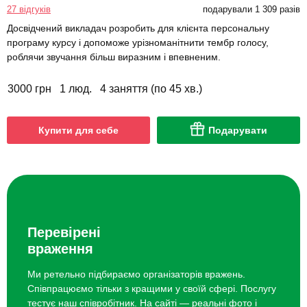
27 відгуків
подарували 1 309 разів
Досвідчений викладач розробить для клієнта персональну
програму курсу і допоможе урізноманітнити тембр голосу,
роблячи звучання більш виразним і впевненим.
3000 грн
1 люд.
4 заняття (по 45 хв.)
Купити для себе
Подарувати
Перевірені
враження
Ми ретельно підбираємо організаторів вражень.
Співпрацюємо тільки з кращими у своїй сфері. Послугу
тестує наш співробітник. На сайті — реальні фото і