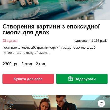
Створення картини з епоксидної
смоли для двох
93 відгуки
подарували 1 166 разів
Гості намалюють абстрактну картину за допомогою фарб,
глітерів та епоксидної смоли.
2300 грн
2 люд.
2 год.
Купити для себе
Подарувати