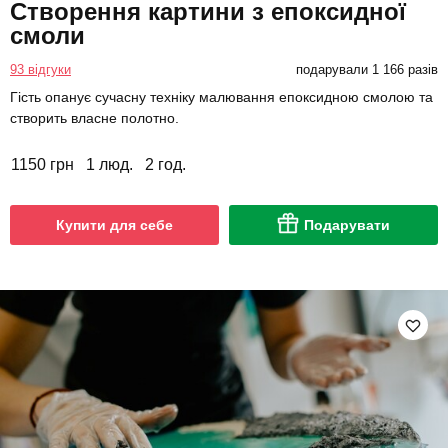
Створення картини з епоксидної
смоли
93 відгуки
подарували 1 166 разів
Гість опанує сучасну техніку малювання епоксидною смолою та
створить власне полотно.
1150 грн
1 люд.
2 год.
Купити для себе
Подарувати