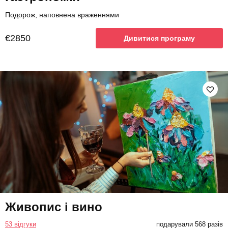
Подорож, наповнена враженнями
€2850
Дивитися програму
Живопис і вино
53 відгуки
подарували 568 разів