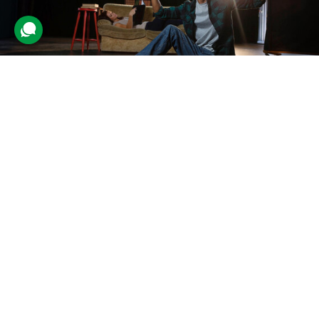
Індивідуальний майстер-клас
акторської майстерності
26 відгуків
подарували 1 349 разів
Клієнт відвідає індивідуальне заняття з акторської майстерності.
На уроці учень ознайомиться з різними техніками розслаблення
тіла, керування емоціями, мімікою і голосом.
900 грн
1 люд.
45 хв.
Купити для себе
Подарувати