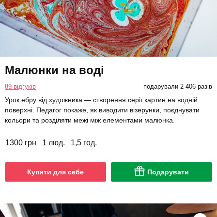
Малюнки на воді
89 відгуків
подарували 2 406 разів
Урок ебру від художника — створення серії картин на водній
поверхні. Педагог покаже, як виводити візерунки, поєднувати
кольори та розділяти межі між елементами малюнка.
1300 грн
1 люд.
1,5 год.
Купити для себе
Подарувати