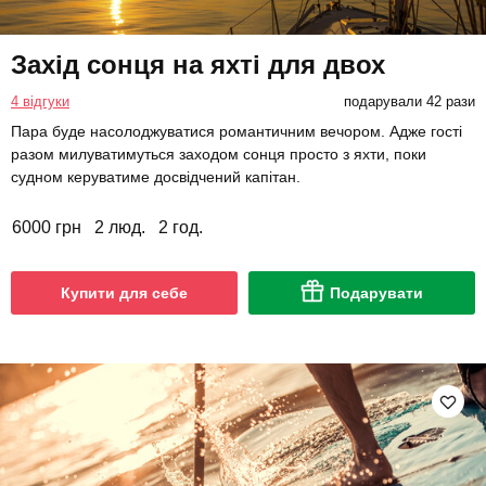
Захід сонця на яхті для двох
4 відгуки
подарували 42 рази
Пара буде насолоджуватися романтичним вечором. Адже гості
разом милуватимуться заходом сонця просто з яхти, поки
судном керуватиме досвідчений капітан.
6000 грн
2 люд.
2 год.
Купити для себе
Подарувати