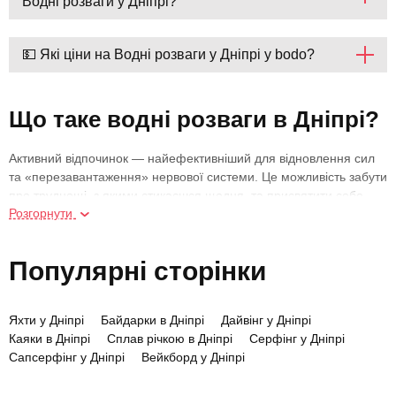
Водні розваги у Дніпрі?
💵 Які ціни на Водні розваги у Дніпрі у bodo?
Що таке водні розваги в Дніпрі?
Активний відпочинок — найефективніший для відновлення сил
та «перезавантаження» нервової системи. Це можливість забути
про труднощі, з якими стикаєшся щодня, та присвятити себе
Розгорнути
новим відчуттям та враженням. Тому водні розваги в Дніпрі
мають великий попит серед чоловіків і жінок різного віку.
Подарунковий сертифікат на таке проведення часу —
Популярні сторінки
оригінальний подарунок емоційній дівчині, серйозному хлопцеві,
успішній бізнес-вумен або офісному співробітнику.
Яхти у Дніпрі
Байдарки в Дніпрі
Дайвінг у Дніпрі
Купити запрошення на відпочинок на воді можна на сайті bodo.
Каяки в Дніпрі
Сплав річкою в Дніпрі
Серфінг у Дніпрі
Ми гарантуємо якість усіх послуг, які ви знайдете в каталозі. До
Сапсерфінг у Дніпрі
Вейкборд у Дніпрі
того ж, є можливість подивитися відеоогляди і фото з місць
Подарункові сертифікати
проведення водних активностей, а також підібрати варіант за