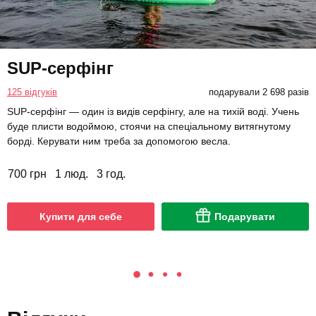
SUP-серфінг
125 відгуків
подарували 2 698 разів
SUP-серфінг — один із видів серфінгу, але на тихій воді. Учень
буде плисти водоймою, стоячи на спеціальному витягнутому
борді. Керувати ним треба за допомогою весла.
700 грн
1 люд.
3 год.
Купити для себе
Подарувати