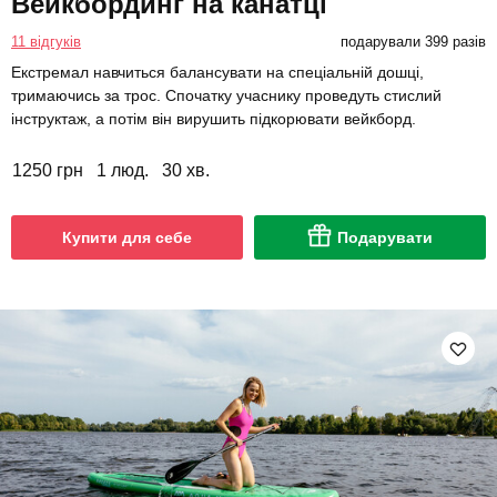
Вейкбординг на канатці
11 відгуків
подарували 399 разів
Екстремал навчиться балансувати на спеціальній дошці,
тримаючись за трос. Спочатку учаснику проведуть стислий
інструктаж, а потім він вирушить підкорювати вейкборд.
1250 грн
1 люд.
30 хв.
Купити для себе
Подарувати