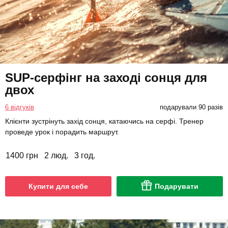
SUP-серфінг на заході сонця для
двох
6 відгуків
подарували 90 разів
Клієнти зустрінуть захід сонця, катаючись на серфі. Тренер
проведе урок і порадить маршрут.
1400 грн
2 люд.
3 год.
Купити для себе
Подарувати