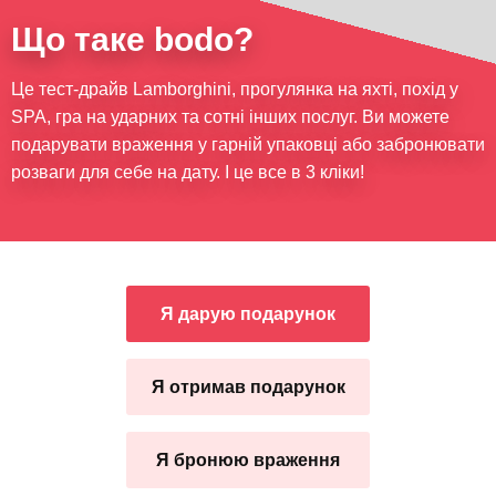
Що таке bodo?
Це тест-драйв Lamborghini, прогулянка на яхті, похід у
SPA, гра на ударних та сотні інших послуг. Ви можете
подарувати враження у гарній упаковці або забронювати
розваги для себе на дату. І це все в 3 кліки!
Я дарую подарунок
Я отримав подарунок
Я бронюю враження