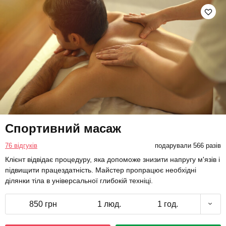
Спортивний масаж
76 відгуків
подарували 566 разів
Клієнт відвідає процедуру, яка допоможе знизити напругу м'язів і
підвищити працездатність. Майстер пропрацює необхідні
ділянки тіла в універсальної глибокій техніці.
850 грн
1 люд.
1 год.