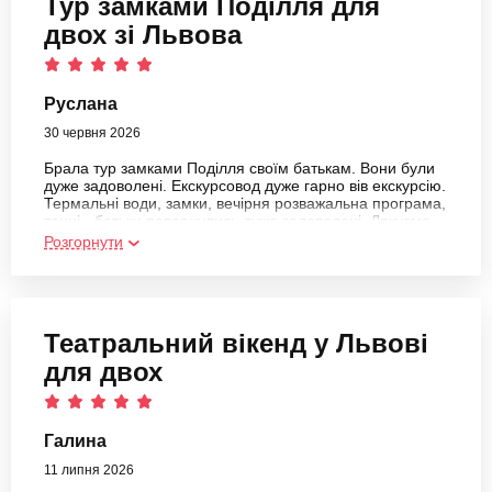
Тур замками Поділля для
двох зі Львова
Руслана
30 червня 2026
Брала тур замками Поділля своїм батькам. Вони були
дуже задоволені. Екскурсовод дуже гарно вів екскурсію.
Термальні води, замки, вечірня розважальна програма,
танці - батьки повернулись дуже задоволені. Дякуємо
вам
Розгорнути
Театральний вікенд у Львові
для двох
Галина
11 липня 2026