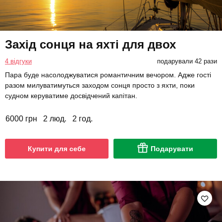
Захід сонця на яхті для двох
4 відгуки
подарували 42 рази
Пара буде насолоджуватися романтичним вечором. Адже гості
разом милуватимуться заходом сонця просто з яхти, поки
судном керуватиме досвідчений капітан.
6000 грн
2 люд.
2 год.
Купити для себе
Подарувати