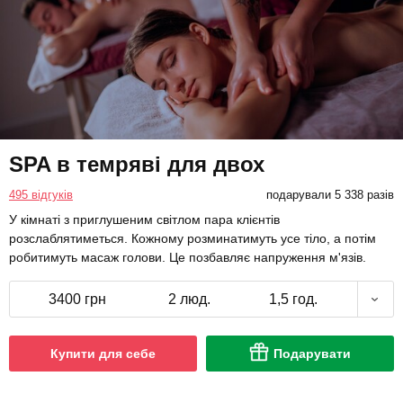
SPA в темряві для двох
495 відгуків
подарували 5 338 разів
У кімнаті з приглушеним світлом пара клієнтів
розслаблятиметься. Кожному розминатимуть усе тіло, а потім
робитимуть масаж голови. Це позбавляє напруження м'язів.
3400 грн
2 люд.
1,5 год.
Купити для себе
Подарувати