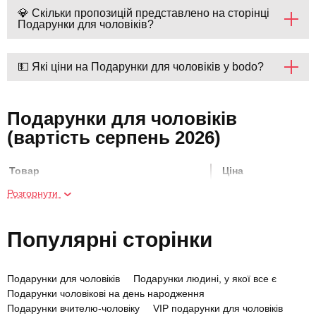
💎 Скільки пропозицій представлено на сторінці
Подарунки для чоловіків?
💵 Які ціни на Подарунки для чоловіків у bodo?
Подарунки для чоловіків
(вартість серпень 2026)
Товар
Ціна
Розгорнути
Мотодрайв на ендуро
2700 грн
Популярні сторінки
Спортивний масаж
850 грн
Подарунки для чоловіків
Подарунки людині, у якої все є
Прогулянка на квадроциклах для
2600 грн
Подарунки чоловікові на день народження
двох
Подарунки вчителю-чоловіку
VIP подарунки для чоловіків