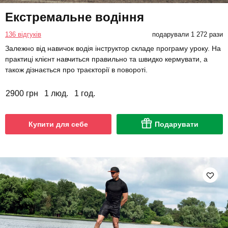
Екстремальне водіння
136 відгуків
подарували 1 272 рази
Залежно від навичок водія інструктор складе програму уроку. На
практиці клієнт навчиться правильно та швидко кермувати, а
також дізнається про траєкторії в повороті.
2900 грн
1 люд.
1 год.
Купити для себе
Подарувати