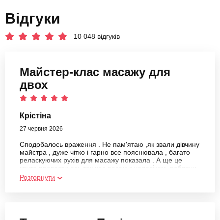
Відгуки
10 048 відгуків
Майстер-клас масажу для
двох
Крістіна
27 червня 2026
Сподобалось враження . Не пам'ятаю ,як звали дівчину
майстра , дуже чітко і гарно все пояснювала , багато
реласкуючих рухів для масажу показала . А ще це
круто провести ось так час разом з чоловіком, роблячи
друг другу приємне
Розгорнути