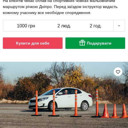
На клієнтів чекає сплав на спортивних човнах мальовничим
маршрутом річкою Дніпро. Перед заїздом інструктор видасть
кожному учаснику все необхідне спорядження.
1000 грн
2 люд.
2 год.
Купити для себе
Подарувати