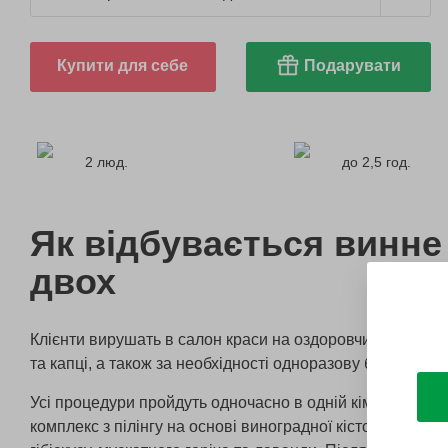
Купити для себе
Подарувати
2 люд.
до 2,5 год.
Як відбувається винне
двох
Клієнти вирушать в салон краси на оздоровчий сеанс. Н
та капці, а також за необхідності одноразову білизну.
Усі процедури пройдуть одночасно в одній кімнаті із д
комплекс з пілінгу на основі виноградної кісточки з дод