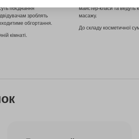
офі приступлять до
підвищують свою кваліфі
есуть поєднання
майстер-класи та ведуть к
ідвідувачам зроблять
масажу.
роходитиме обгортання.
До складу косметичної сум
ній кімнаті.
нок