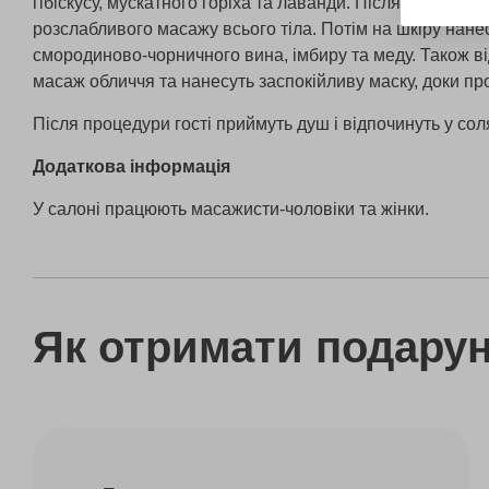
гібіскусу, мускатного горіха та лаванди. Після цього пр
розслабливого масажу всього тіла. Потім на шкіру нан
смородиново-чорничного вина, імбиру та меду. Також в
масаж обличчя та нанесуть заспокійливу маску, доки п
Після процедури гості приймуть душ і відпочинуть у соля
Додаткова інформація
У салоні працюють масажисти-чоловіки та жінки.
Як отримати подару