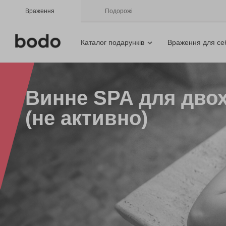
Враження
Подорожі
Каталог подарунків
Враження для се
Винне SPA для двох
(не активно)