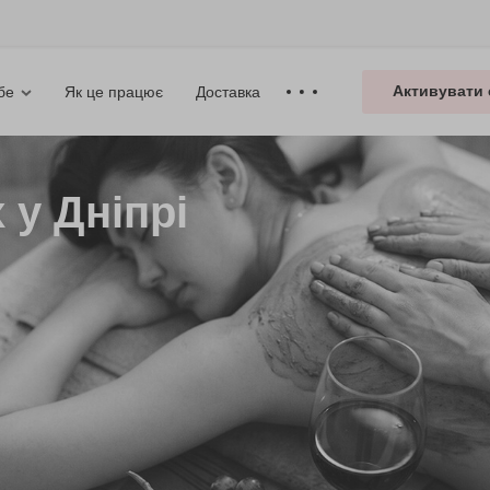
Активувати 
Як це працює
Доставка
бе
 у Дніпрі