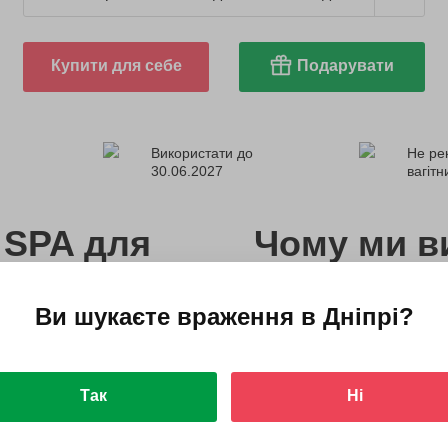
Купити для себе
Подарувати
Використати до
Не ре
30.06.2027
вагіт
 SPA для
Чому ми в
«Солотвин
Ви шукаєте враження в
Дніпрі
?
а місці їм видадуть халати
Соляна печера відкрилася
процедури й соляне SPA.
Так
Ні
вома майстрами. Почнеться
У центрі працюють фахівц
аванням екстрактів
індивідуальних особливос