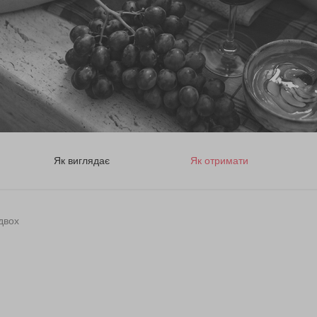
Як виглядає
Як отримати
двох