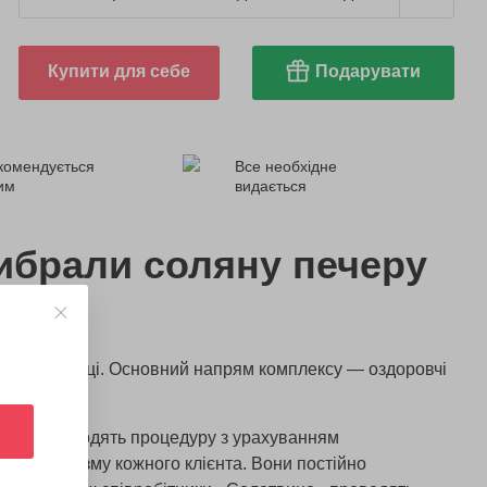
Купити для себе
Подарувати
комендується
Все необхідне
ним
видається
ибрали соляну печеру
о»
 у 2009 році. Основний напрям комплексу — оздоровчі
і, які проводять процедуру з урахуванням
тей організму кожного клієнта. Вони постійно