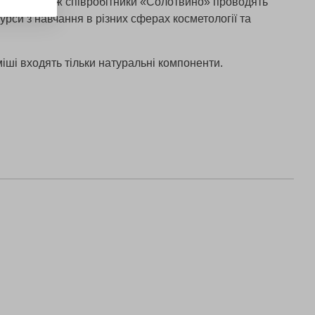
кацію. Також співробітники «Солотвино» проводять
урси з навчання в різних сферах косметології та
іші входять тільки натуральні компоненти.