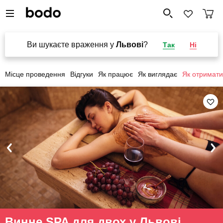
Ви шукаєте враження у
Львові
?
Так
Ні
Місце проведення
Відгуки
Як працює
Як виглядає
Як отримати
Винне SPA для двох у Львові