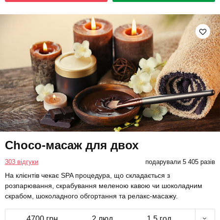
Choco-масаж для двох
303 відгуки
подарували 5 405 разів
На клієнтів чекає SPA процедура, що складається з
розпарювання, скрабування меленою кавою чи шоколадним
скрабом, шоколадного обгортання та релакс-масажу.
4700 грн
2 люд.
1,5 год.