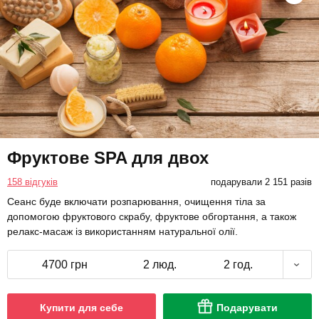
Фруктове SPA для двох
158 відгуків
подарували 2 151 разів
Сеанс буде включати розпарювання, очищення тіла за
допомогою фруктового скрабу, фруктове обгортання, а також
релакс-масаж із використанням натуральної олії.
4700 грн
2 люд.
2 год.
Купити для себе
Подарувати