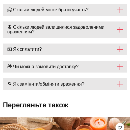
🤗 Скільки людей може брати участь?
🔝 Скільки людей залишилися задоволеними
враженням?
💵 Як сплатити?
🎁 Чи можна замовити доставку?
🔁 Як замінити/обміняти враження?
Перегляньте також