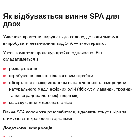
Як відбувається винне SPA для
двох
Учасники враження вирушать до салону, де вони зможуть
випробувати незвичайний вид SPA — винотерапію.
Увесь комплекс процедур пройде одночасно. Він
складатиметься з:
розпарювання;
скрабування всього тіла кавовим скрабом;
обгортання з використанням вина з чорниці та смородини,
натурального меду, ефірних олій (гібіскусу, лаванди, троянди
та виноградних кісточок) і вершків;
масажу спини кокосовою олією.
Винне SPA допоможе розслабитися, відновити тонус шкіри та
стимулювати кровообіг в організмі.
Додаткова інформація