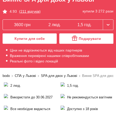
купили 3 272 рази
4.93
(211 відгуків)
3600 грн
2 люд.
1,5 год.
Купити для себе
Подарувати
Ціни не відрізняються від наших партнерів
Враження перевірені нашими співробітниками
Реальні фото і відео локацій
bodo
СПА у Львові
SPA для двох у Львові
Винне SPA для двох
2 люд.
1,5 год.
Використати до 30.06.2027
Не рекомендується вагітним
Все необхідне видається
Доступно з 18 років