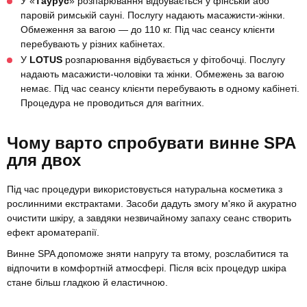
У «
Таурус
» розпарювання відбувається у фінській або
паровій римській сауні. Послугу надають масажисти-жінки.
Обмеження за вагою — до 110 кг. Під час сеансу клієнти
перебувають у різних кабінетах.
У
LOTUS
розпарювання відбувається у фітобочці. Послугу
надають масажисти-чоловіки та жінки. Обмежень за вагою
немає. Під час сеансу клієнти перебувають в одному кабінеті.
Процедура не проводиться для вагітних.
Чому варто спробувати винне SPA
для двох
Під час процедури використовується натуральна косметика з
рослинними екстрактами. Засоби дадуть змогу м'яко й акуратно
очистити шкіру, а завдяки незвичайному запаху сеанс створить
ефект ароматерапії.
Винне SPA допоможе зняти напругу та втому, розслабитися та
відпочити в комфортній атмосфері. Після всіх процедур шкіра
стане більш гладкою й еластичною.