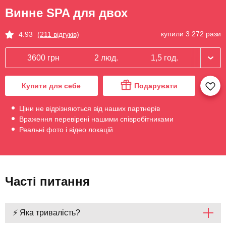
Винне SPA для двох
купили 3 272 рази
4.93
(211 відгуків)
3600 грн
2 люд.
1,5 год.
Купити для себе
Подарувати
Ціни не відрізняються від наших партнерів
Враження перевірені нашими співробітниками
Реальні фото і відео локацій
Часті питання
⚡ Яка тривалість?