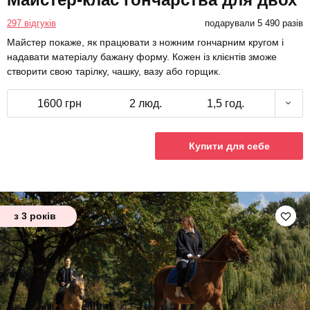
297 відгуків
подарували 5 490 разів
Майстер покаже, як працювати з ножним гончарним кругом і
надавати матеріалу бажану форму. Кожен із клієнтів зможе
створити свою тарілку, чашку, вазу або горщик.
1600 грн
2 люд.
1,5 год.
Купити для себе
з 3 років