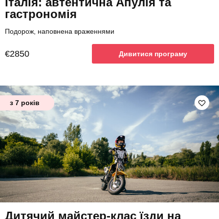
Італія: автентична Апулія та
гастрономія
Подорож, наповнена враженнями
€2850
Дивитися програму
з 7 років
Дитячий майстер-клас їзди на