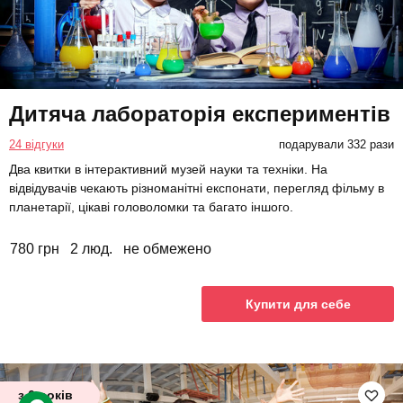
Дитяча лабораторія експериментів
24 відгуки
подарували 332 рази
Два квитки в інтерактивний музей науки та техніки. На
відвідувачів чекають різноманітні експонати, перегляд фільму в
планетарії, цікаві головоломки та багато іншого.
780 грн
2 люд.
не обмежено
Купити для себе
з 6 років