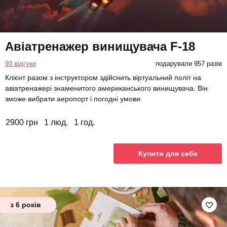
Авіатренажер винищувача F-18
93 відгуки
подарували 957 разів
Клієнт разом з інструктором здійснить віртуальний політ на
авіатренажері знаменитого американського винищувача. Він
зможе вибрати аеропорт і погодні умови.
2900 грн
1 люд.
1 год.
Купити для себе
з 6 років