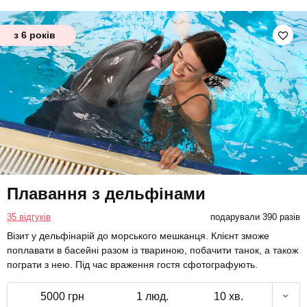
з 6 років
Плавання з дельфінами
35 відгуків
подарували 390 разів
Візит у дельфінарій до морського мешканця. Клієнт зможе
поплавати в басейні разом із твариною, побачити танок, а також
пограти з нею. Під час враження гостя сфотографують.
5000 грн
1 люд.
10 хв.