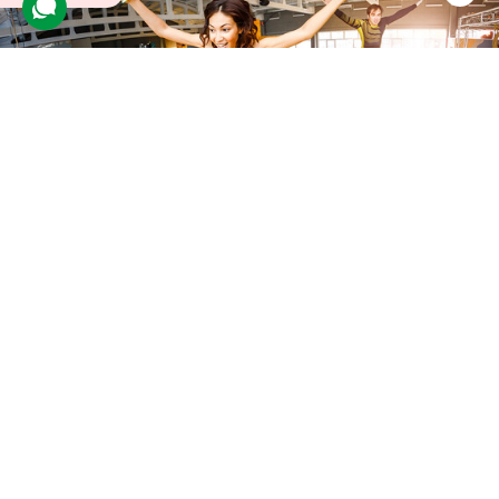
Стрибки на батуті
26 відгуків
подарували 3 691 разів
Досвідчений тренер навчить основ стрибків та нескладних
трюків, які під силу кожному. Заняття підвищує енергійність, стає
хорошим кардіотренуванням та знімає стрес.
600 грн
до 3 люд.
1 год.
Купити для себе