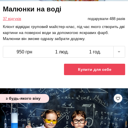
Малюнки на воді
37 відгуків
подарували 488 разів
Клієнт відвідає груповий майстер-клас, під час якого створить дві
картини на поверхні води за допомогою яскравих фарб.
Малюнки він зможе одразу забрати додому.
950 грн
1 люд.
1 год.
Купити для себе
з будь-якого віку