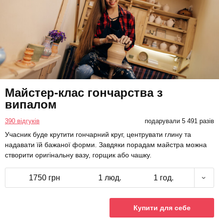
Майстер-клас гончарства з
випалом
390 відгуків
подарували 5 491 разів
Учасник буде крутити гончарний круг, центрувати глину та
надавати їй бажаної форми. Завдяки порадам майстра можна
створити оригінальну вазу, горщик або чашку.
1750 грн
1 люд.
1 год.
Купити для себе