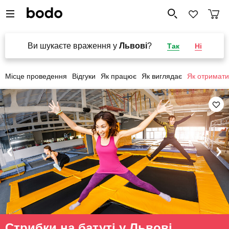
Ви шукаєте враження у
Львові
?
Так
Ні
Місце проведення
Відгуки
Як працює
Як виглядає
Як отримати
Стрибки на батуті у Львові