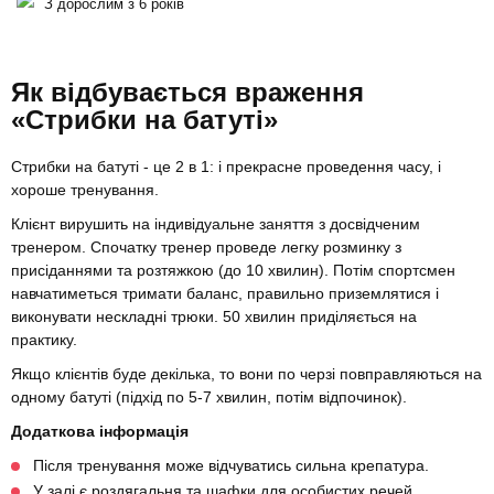
З дорослим з 6 років
Як відбувається враження
«Стрибки на батуті»
Стрибки на батуті - це 2 в 1: і прекрасне проведення часу, і
хороше тренування.
Клієнт вирушить на індивідуальне заняття з досвідченим
тренером. Спочатку тренер проведе легку розминку з
присіданнями та розтяжкою (до 10 хвилин). Потім спортсмен
навчатиметься тримати баланс, правильно приземлятися і
виконувати нескладні трюки. 50 хвилин приділяється на
практику.
Якщо клієнтів буде декілька, то вони по черзі повправляються на
одному батуті (підхід по 5-7 хвилин, потім відпочинок).
Додаткова інформація
Після тренування може відчуватись сильна крепатура.
У залі є роздягальня та шафки для особистих речей.