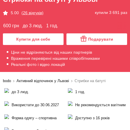
купили 3 691 раз
5.00
(26 відгуків)
600 грн
до 3 люд.
1 год.
Купити для себе
Подарувати
Ціни не відрізняються від наших партнерів
Враження перевірені нашими співробітниками
Реальні фото і відео локацій
bodo
Активний відпочинок у Львові
Стрибки на батуті
до 3 люд.
1 год.
Використати до 30.06.2027
Не рекомендується вагітним
Форма одягу – спортивна
Доступно з 16 років