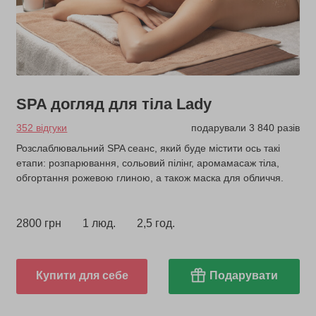
SPA догляд для тіла Lady
352 відгуки
подарували 3 840 разів
Розслаблювальний SPA сеанс, який буде містити ось такі
етапи: розпарювання, сольовий пілінг, аромамасаж тіла,
обгортання рожевою глиною, а також маска для обличчя.
2800 грн
1 люд.
2,5 год.
Купити для себе
Подарувати