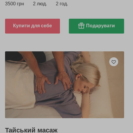
3500 грн
2 люд.
2 год.
Купити для себе
Подарувати
Тайський масаж