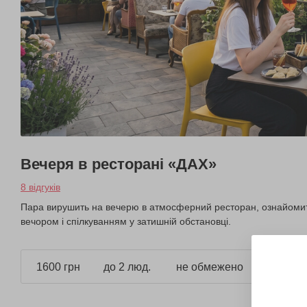
Вечеря в ресторані «ДАХ»
8 відгуків
Пара вирушить на вечерю в атмосферний ресторан, ознайомить
вечором і спілкуванням у затишній обстановці.
1600 грн
до 2 люд.
не обмежено