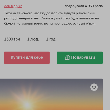
330 відгуків
подарували 4 950 разів
Техніка тайського масажу дозволить відчути рівномірний
розподіл енергії в тілі. Спочатку майстер буде впливати на
біологічно активні точки, потім пропрацює основні м'язи.
1500 грн
1 люд.
1 год.
Купити для себе
Подарувати