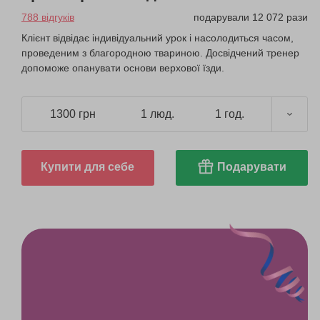
788 відгуків
подарували 12 072 рази
Клієнт відвідає індивідуальний урок і насолодиться часом,
проведеним з благородною твариною. Досвідчений тренер
допоможе опанувати основи верхової їзди.
1300 грн
1 люд.
1 год.
Купити для себе
Подарувати