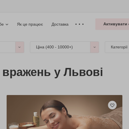
Активувати 
Як це працює
Доставка
бе
Ціна (
400 - 10000+
)
Категорії
і вражень у Львові