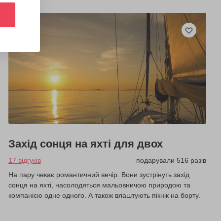
Захід сонця на яхті для двох
17 відгуків
подарували 516 разів
На пару чекає романтичний вечір. Вони зустрінуть захід
сонця на яхті, насолодяться мальовничою природою та
компанією одне одного. А також влаштують пікнік на борту.